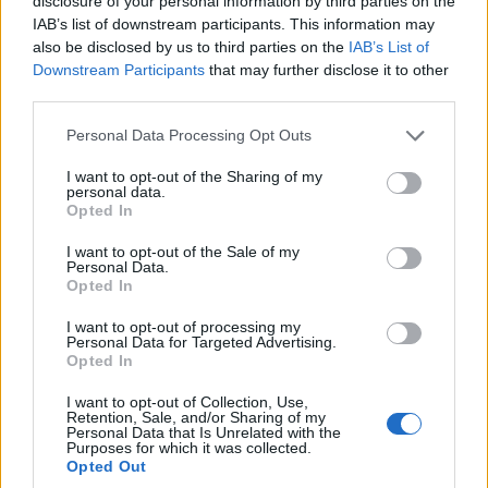
disclosure of your personal information by third parties on the
IAB’s list of downstream participants. This information may
also be disclosed by us to third parties on the
IAB’s List of
Downstream Participants
that may further disclose it to other
third parties.
Please note that this website/app uses one or more Google
Personal Data Processing Opt Outs
services and may gather and store information including but
not limited to your visit or usage behaviour. You may click to
I want to opt-out of the Sharing of my
ΕΛΛΑΔΑ
personal data.
grant or deny consent to Google and its third-party tags to
Opted In
use your data for below specified purposes in below Google
ΕΛΑΣ: Φυτεία με περισσότερα από 2.000
consent section.
I want to opt-out of the Sale of my
δενδρύλλια κάνναβης εντοπίστηκε σε δύσβατη
Personal Data.
Opted In
δασική περιοχή στη Φθιώτιδα
I want to opt-out of processing my
7/08/2026 - 1:32μμ
Personal Data for Targeted Advertising.
Opted In
I want to opt-out of Collection, Use,
Retention, Sale, and/or Sharing of my
Personal Data that Is Unrelated with the
Purposes for which it was collected.
Opted Out