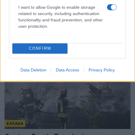
I want to allow Google to enable storage
related to security, including authentication
ΕΛΛΑΔΑ
functionality and fraud prevention, and other
user protection.
Υπόθεση Marfin: Προθεσμία έλαβε για την
απολογία της η 46χρονη κατηγορούμενη
7/08/2026 - 12:30μμ
CONFIRM
Data Deletion
Data Access
Privacy Policy
ΕΛΛΑΔΑ