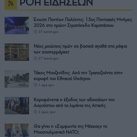
ΡΟΗ ΕΙΔΗΣΕΩΝ
Ένωση Ποντίων Πολίχνης: 15ες Ποντιακές Μνήμες
2026 στο πρώην Στρατόπεδο Καρατάσιου
27 λεπτά πριν
Νέες μειώσεις τιμών σε βασικά αγαθά στα ράφια
των σουπερμάρκετ
57 λεπτά πριν
Τάκης Μουζενίδης: Από την Τραπεζούντα στην
κορυφή του Εθνικού Θεάτρου
1 ώρα πριν
Κορυφώνεται η έξοδος των αδειούχων του
Αυγούστου από τα λιμάνια της Αττικής
2 ώρες πριν
Θα γίνει η «Συμφωνία της Μέκκας» το
Μουσουλμανικό ΝΑΤΟ;