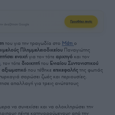
Προσθήκη πηγής
ην Αναζήτηση Google
ση
του για την τραγωδία στο
Μάτι
ο
ριμελούς Πλημμελειοδικείου
Παναγιώτης
ζητήσει ενοχή
για τον τότε
αρχηγό
και τον
ς
, τον τότε
διοικητή
του
Ενιαίου Συντονιστικού
ν
αξιωματικό
που τέθηκε
επικεφαλής
της φωτιάς
η πυρκαγιά σαρώσει ζωές και περιουσίες.
τησε απαλλαγή για τρεις ανώτατους
μερα να συνεχίσει και να ολοκληρώσει την
λοιπους πέντε κατηγορούμενους από την