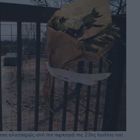
κε ολοσχερώς από την πυρκαγιά της 23ης Ιουλίου του