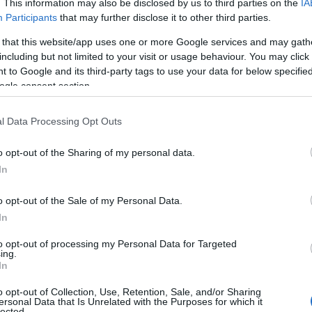
θύνες :
. This information may also be disclosed by us to third parties on the
IA
Participants
that may further disclose it to other third parties.
ΠΣ Σωτήρη Τερζούδη και στον τότε
 that this website/app uses one or more Google services and may gath
including but not limited to your visit or usage behaviour. You may click 
ννη Φωστιέρη για την εκτροπή
 to Google and its third-party tags to use your data for below specifi
υθυνόταν στην φωτιά στο Νταού, ώστε να
ogle consent section.
ς αντιμετώπιση φωτιάς στο Σουσάκι κοντά
τον κ. Μανιάτη στον χρόνο που έγινε η
l Data Processing Opt Outs
Κόρινθο, δεν απειλούσε τα διυλιστήρια.
Εισαγγελέας, ο επίγειος επικεφαλής της
o opt-out of the Sharing of my personal data.
ν είχε ζητήσει ενίσχυση δυνάμεων. Η
In
ρη, κατά τον Εισαγγελέα, ήταν προϊόν
o opt-out of the Sale of my Personal Data.
νημάτων του ιδιοκτήτη των διυλιστηρίων
In
πλωση της φωτιάς στην Πεντέλη που στην
Μάτι. Η εντολή Φωστιέρη, όπως είπε ο
to opt-out of processing my Personal Data for Targeted
ing.
υπό την έγκριση του κ. Τερζούδη
In
ην παράλειψη του να ζητήσει εγκαίρως
o opt-out of Collection, Use, Retention, Sale, and/or Sharing
ersonal Data that Is Unrelated with the Purposes for which it
της Αεροπορίας Στρατού που ήταν
lected.