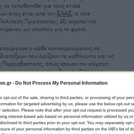
να τοποθετηθεί για τους εννέα
ων ένας είναι από την
ΕΛΑΣ
, ο τότε
ολιτικής Προστασίας, έξι αιρετοί της
ύμενος ως υπαίτιος για τη φωτιά.
λειτούργησε ο κάθε κατηγορούμενος σε
διατάξεων που ορίζουν τα καθήκοντα και τις
ς Πυροσβεστικής, όπως ίσχυαν την επίμαχη
 την προηγούμενη συνεδρίαση ζήτησε τις
μένες πράξεις, όπως διατυπώνονται στο
ws.gr -
Do Not Process My Personal Information
λλαγές για άλλες πράξεις που αποδίδονται
ροσβεστικής. Με ίδιο κριτήριο ζήτησε και τις
to opt-out of the sale, sharing to third parties, or processing of your per
ικών.
formation for targeted advertising by us, please use the below opt-out s
r selection. Please note that after your opt-out request is processed y
eing interest-based ads based on personal information utilized by us or
γγελέας για πρόσωπα και πράξεις
disclosed to third parties prior to your opt-out. You may separately opt-
losure of your personal information by third parties on the IAB’s list of