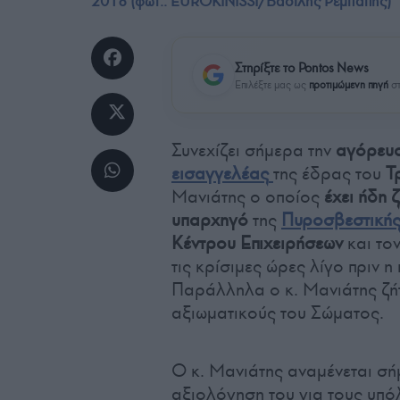
2018 (φωτ.: EUROKINISSI/Βασίλης Ρεμπάπης)
Στηρίξτε το Pontos News
Επιλέξτε μας ως
προτιμώμενη πηγή
στ
Συνεχίζει σήμερα την
αγόρευ
εισαγγελέας
της έδρας του
Τ
Μανιάτης ο οποίος
έχει ήδη 
υπαρχηγό
της
Πυροσβεστική
Κέντρου Επιχειρήσεων
και το
τις κρίσιμες ώρες λίγο πριν 
Παράλληλα ο κ. Μανιάτης ζή
αξιωματικούς του Σώματος.
Ο κ. Μανιάτης αναμένεται σή
αξιολόγηση του για τους υπό