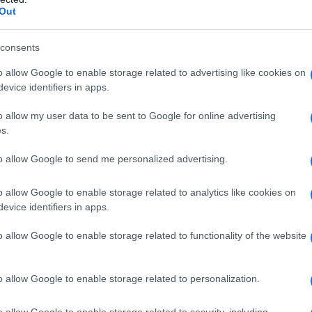
ίνα ώστε να συνδράμουν. «Ήταν σφάλμα
Out
ε ο εισαγγελικός λειτουργός για τον κ.
consents
ης Πυροσβεστικής Βασίλη Ματθαιόπουλο
o allow Google to enable storage related to advertising like cookies on
evice identifiers in apps.
ση των πλοιαρίων της Πυροσβεστικής, αφού
πό το Μάτι, για περισυλλογή και διάσωση
o allow my user data to be sent to Google for online advertising
στην θάλασσα. Η παράλειψη του κ.
s.
όμο αρμόδιου για την κινητοποίηση των
to allow Google to send me personalized advertising.
ν δια πνιγμό θάνατο εννέα ατόμων και
 στο νερό πολλών άλλων» είπε ο κ.
o allow Google to enable storage related to analytics like cookies on
evice identifiers in apps.
της Φωτιάς Νίκο Παναγιωτόπουλο για τη μη
o allow Google to enable storage related to functionality of the website
 αρμόδιος, για οργανωμένη απομάκρυνση
 όπως είπε ο Εισαγγελέας, ακόμη κι αν δεν
o allow Google to enable storage related to personalization.
τοποιούσε άμεσα την διαδικασία
κων του Ματιού «με όποιο πρόσφορο
o allow Google to enable storage related to security, including