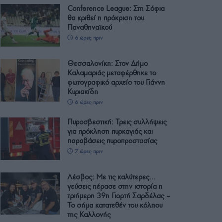
Conference League: Στη Σόφια
θα κριθεί η πρόκριση του
Παναθηναϊκού
6 ώρες πριν
Θεσσαλονίκη: Στον Δήμο
Καλαμαριάς μεταφέρθηκε το
φωτογραφικό αρχείο του Γιάννη
Κυριακίδη
6 ώρες πριν
Πυροσβεστική: Τρεις συλλήψεις
για πρόκληση πυρκαγιάς και
παραβάσεις πυροπροστασίας
7 ώρες πριν
Λέσβος: Με τις καλύτερες…
γεύσεις πέρασε στην ιστορία η
τριήμερη 39η Γιορτή Σαρδέλας –
Το σήμα κατατεθέν του κόλπου
της Καλλονής