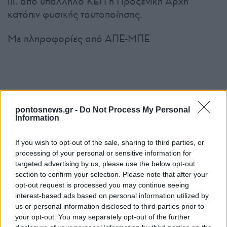
iii. από υπάλληλο ΚΕΠ ή Προξενική Αρχή
κατόπιν φυσικής ταυτοποίησης.
Με πληροφορίες από ΑΠΕ-ΜΠΕ
pontosnews.gr -
Do Not Process My Personal
Information
Ακολουθήστε μας στο
Google
If you wish to opt-out of the sale, sharing to third parties, or
processing of your personal or sensitive information for
News
targeted advertising by us, please use the below opt-out
section to confirm your selection. Please note that after your
opt-out request is processed you may continue seeing
ΔΙΑΒΑΣΤΕ
ΑΚΟΜΗ
interest-based ads based on personal information utilized by
us or personal information disclosed to third parties prior to
your opt-out. You may separately opt-out of the further