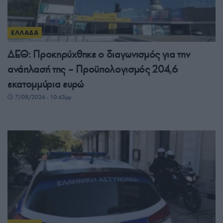
ΕΛΛΑΔΑ
ΔΕΘ: Προκηρύχθηκε ο διαγωνισμός για την
ανάπλασή της – Προϋπολογισμός 204,6
εκατομμύρια ευρώ
7/08/2026 - 10:43μμ