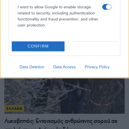
I want to allow Google to enable storage
Παραδοσιακή μουσική βραδιά «Θράκη –
related to security, including authentication
Μακεδονία – Πόντος» από τον Θερμαϊκό
functionality and fraud prevention, and other
user protection.
Κορινού
8/08/2026 - 3:00μμ
CONFIRM
Data Deletion
Data Access
Privacy Policy
ΕΛΛΑΔΑ
Λυκαβηττός: Εντοπισμός ανθρώπινης σορού σε