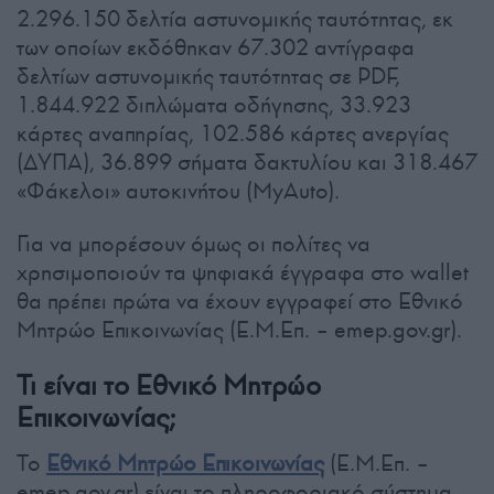
2.296.150 δελτία αστυνομικής ταυτότητας, εκ
των οποίων εκδόθηκαν 67.302 αντίγραφα
δελτίων αστυνομικής ταυτότητας σε PDF,
1.844.922 διπλώματα οδήγησης, 33.923
κάρτες αναπηρίας, 102.586 κάρτες ανεργίας
(ΔΥΠΑ), 36.899 σήματα δακτυλίου και 318.467
«Φάκελοι» αυτοκινήτου (MyAuto).
Για να μπορέσουν όμως οι πολίτες να
χρησιμοποιούν τα ψηφιακά έγγραφα στο wallet
θα πρέπει πρώτα να έχουν εγγραφεί στο Εθνικό
Μητρώο Επικοινωνίας (Ε.Μ.Επ. – emep.gov.gr).
Τι είναι το Εθνικό Μητρώο
Επικοινωνίας;
Το
Εθνικό Μητρώο Επικοινωνίας
(Ε.Μ.Επ. –
emep.gov.gr) είναι το πληροφοριακό σύστημα