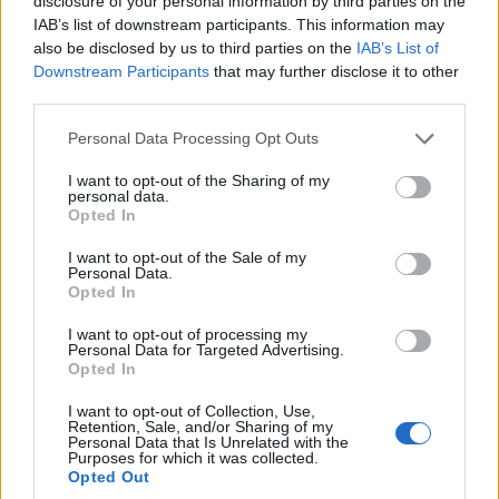
disclosure of your personal information by third parties on the
IAB’s list of downstream participants. This information may
also be disclosed by us to third parties on the
IAB’s List of
Downstream Participants
that may further disclose it to other
third parties.
Please note that this website/app uses one or more Google
Personal Data Processing Opt Outs
services and may gather and store information including but
not limited to your visit or usage behaviour. You may click to
I want to opt-out of the Sharing of my
ΕΛΛΑΔΑ
personal data.
grant or deny consent to Google and its third-party tags to
Opted In
use your data for below specified purposes in below Google
ΕΛΓΕΚΑ: Προληπτική ανάκληση προϊόντος
consent section.
I want to opt-out of the Sale of my
μαρμελάδας φράουλας γνωστής μάρκας
Personal Data.
Opted In
8/08/2026 - 5:55μμ
I want to opt-out of processing my
Personal Data for Targeted Advertising.
Opted In
I want to opt-out of Collection, Use,
Retention, Sale, and/or Sharing of my
Personal Data that Is Unrelated with the
Purposes for which it was collected.
Opted Out