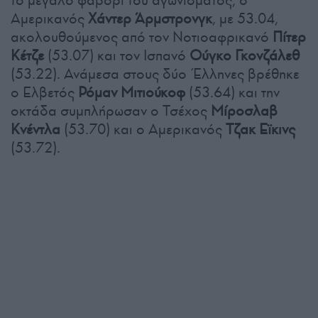
το μεγάλο φαβορί του αγωνίσματος, ο
Αμερικανός
Χάντερ Άρμστρονγκ
, με 53.04,
ακολουθούμενος από τον Νοτιοαφρικανό
Πίτερ
Κέτζε
(53.07) και τον Ισπανό
Ούγκο Γκονζάλεθ
(53.22). Ανάμεσα στους δύο Έλληνες βρέθηκε
ο Ελβετός
Ρόμαν Μιτιούκοφ
(53.64) και την
οκτάδα συμπλήρωσαν ο Τσέχος
Μίροσλαβ
Κνέντλα
(53.70) και ο Αμερικανός
Τζακ Εϊκινς
(53.72).