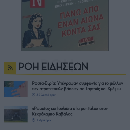
ΡΟΗ ΕΙΔΗΣΕΩΝ
Ρωσία-Συρία: Υπέγραψαν συμφωνία για το μέλλον
των στρατιωτικών βάσεων σε Ταρτούς και Χμέιμιμ
32 λεπτά πριν
«Ρωμαίος και Ιουλιέτα a la pontiaka» στον
Κεχρόκαμπο Καβάλας
1 ώρα πριν