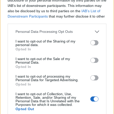
disclosure of your personal information by third parties on the
IAB’s list of downstream participants. This information may
και πρόκριση στους «32»
also be disclosed by us to third parties on the
IAB’s List of
6/08/2026 - 10:18πμ
Downstream Participants
that may further disclose it to other
third parties.
Please note that this website/app uses one or more Google
Personal Data Processing Opt Outs
services and may gather and store information including but
not limited to your visit or usage behaviour. You may click to
I want to opt-out of the Sharing of my
personal data.
grant or deny consent to Google and its third-party tags to
Opted In
use your data for below specified purposes in below Google
consent section.
I want to opt-out of the Sale of my
Personal Data.
Opted In
I want to opt-out of processing my
ΑΘΛΗΤΙΣΜΟΣ
Personal Data for Targeted Advertising.
Opted In
Conference League: Στη Σόφια θα κριθεί η
I want to opt-out of Collection, Use,
πρόκριση του Παναθηναϊκού
Retention, Sale, and/or Sharing of my
Personal Data that Is Unrelated with the
Purposes for which it was collected.
5/08/2026 - 11:58μμ
Opted Out