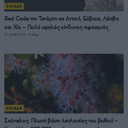
ΕΛΛΑΔΑ
Red Code την Τετάρτη σε Αττική, Εύβοια, Λέσβο
και Χίο – Πολύ υψηλός κίνδυνος πυρκαγιάς
4/08/2026 - 3:45μμ
ΕΛΛΑΔΑ
Σκόπελος: Πλωτή βάση λεηλασίας του βυθού –