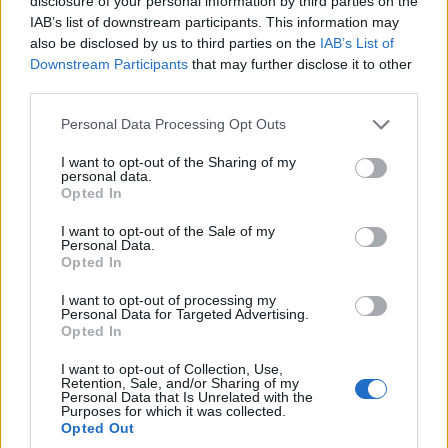
disclosure of your personal information by third parties on the
IAB’s list of downstream participants. This information may
also be disclosed by us to third parties on the
IAB’s List of
Downstream Participants
that may further disclose it to other
third parties.
Please note that this website/app uses one or more Google
Personal Data Processing Opt Outs
ΕΛΛΑΔΑ
services and may gather and store information including but
not limited to your visit or usage behaviour. You may click to
I want to opt-out of the Sharing of my
Μυστράς: «Μου απαγόρευε να μπω» – Η
personal data.
grant or deny consent to Google and its third-party tags to
Opted In
μαρτυρία της αδελφής για το
use your data for below specified purposes in below Google
consent section.
ξενοδοχείο-«φρούριο»
I want to opt-out of the Sale of my
Personal Data.
5/08/2026 - 4:04μμ
Opted In
I want to opt-out of processing my
Personal Data for Targeted Advertising.
Opted In
I want to opt-out of Collection, Use,
Retention, Sale, and/or Sharing of my
Personal Data that Is Unrelated with the
Purposes for which it was collected.
Opted Out