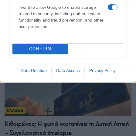
Πυρκαγιές σε Αττική και Βοιωτία: Ξεκίνησαν οι
I want to allow Google to enable storage
related to security, including authentication
αυτοψίες – Έως 50 σπίτια με ζημιές στο Πόρτο
functionality and fraud prevention, and other
Γερμενό
user protection.
5/08/2026 - 1:43μμ
CONFIRM
Data Deletion
Data Access
Privacy Policy
ΕΛΛΑΔΑ
Κιθαιρώνας: Η φωτιά «καταπίνει» τη Δυτική Αττική
– Συγκλονιστικό timelapse