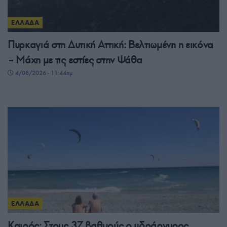
ΕΛΛΑΔΑ
Πυρκαγιά στη Δυτική Αττική: Βελτιωμένη η εικόνα
– Μάχη με τις εστίες στην Ψάθα
4/08/2026 - 11:44πμ
ΕΛΛΑΔΑ
Καιρός: Στους 37 βαθμούς ο υδράργυρος