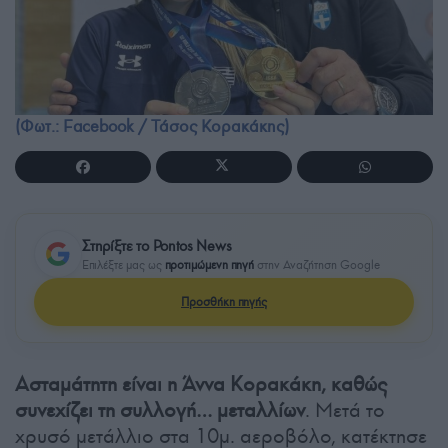
(Φωτ.: Facebook / Τάσος Κορακάκης)
Στηρίξτε το Pontos News
Επιλέξτε μας ως
προτιμώμενη πηγή
στην Αναζήτηση Google
Προσθήκη πηγής
Ασταμάτητη είναι η Άννα Κορακάκη, καθώς
συνεχίζει τη συλλογή… μεταλλίων
. Μετά το
χρυσό μετάλλιο στα 10μ. αεροβόλο, κατέκτησε