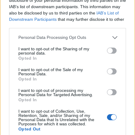
disclosure of your personal information by third parties on the
IAB’s list of downstream participants. This information may
also be disclosed by us to third parties on the
IAB’s List of
Downstream Participants
that may further disclose it to other
third parties.
Please note that this website/app uses one or more Google
Personal Data Processing Opt Outs
services and may gather and store information including but
not limited to your visit or usage behaviour. You may click to
I want to opt-out of the Sharing of my
personal data.
grant or deny consent to Google and its third-party tags to
ΑΘΛΗΤΙΣΜΟΣ
Opted In
use your data for below specified purposes in below Google
Παίκτης της Ντόρτμουντ ο Καρέτσας – Κέρασε
consent section.
I want to opt-out of the Sale of my
Personal Data.
γύρο τους οπαδούς
Opted In
3/08/2026 - 9:19μμ
I want to opt-out of processing my
Personal Data for Targeted Advertising.
Opted In
I want to opt-out of Collection, Use,
Retention, Sale, and/or Sharing of my
Personal Data that Is Unrelated with the
Purposes for which it was collected.
Opted Out