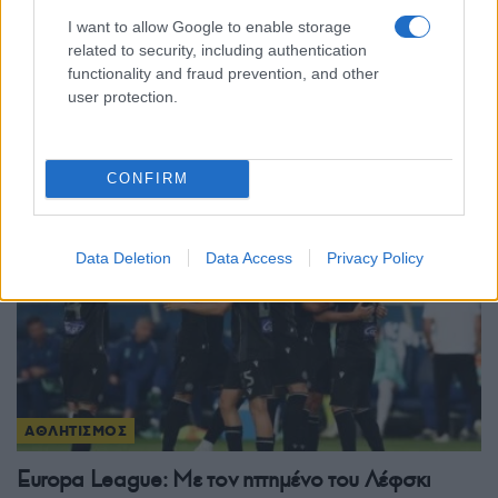
ΑΘΛΗΤΙΣΜΟΣ
I want to allow Google to enable storage
Conference League: Με τον ηττημένο του
related to security, including authentication
functionality and fraud prevention, and other
Χράντετς Κράλοβε – Μπεσίκτας ο Παναθηναϊκός
user protection.
– Ο αντίπαλος του ΠΑΟΚ
3/08/2026 - 3:50μμ
CONFIRM
Data Deletion
Data Access
Privacy Policy
ΑΘΛΗΤΙΣΜΟΣ
Europa League: Με τον ηττημένο του Λέφσκι