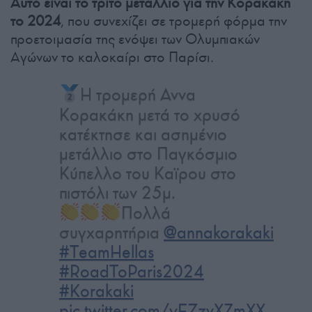
Αυτό είναι το τρίτο μετάλλιο για την Κορακάκη
το 2024
, που συνεχίζει σε τρομερή φόρμα την
προετοιμασία της ενόψει των Ολυμπιακών
Αγώνων το καλοκαίρι στο Παρίσι.
H τρομερή Αννα
Κορακάκη μετά το χρυσό
κατέκτησε και ασημένιο
μετάλλιο στο Παγκόσμιο
Κύπελλο του Καϊρου στο
πιστόλι των 25μ.
Πολλά
συγχαρητήρια
@annakorakaki
#ΤeamHellas
#RoadToParis2024
#Korakaki
pic.twitter.com/yF7zvXZmXX