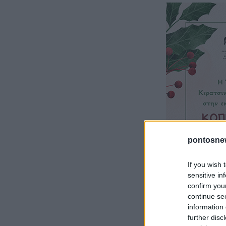
pontosne
If you wish 
sensitive in
confirm you
continue se
information 
further disc