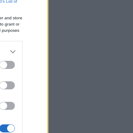
B’s List of
er and store
to grant or
ed purposes