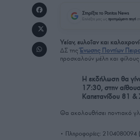
Στηρίξτε το Pontos News
Επιλέξτε μας ως
προτιμώμενη πηγή
στ
Υείαν, ευλοΐαν και καλοχρον
ΔΣ της
Ένωσης Ποντίων Πειρ
προσκαλούν μέλη και φίλους
Η εκδήλωση θα γίν
17:30, στην αίθου
Καπετανίδου 81 & 
Θα ακολουθήσει ποντιακό γλέ
• Πληροφορίες: 2104080094 (Δε