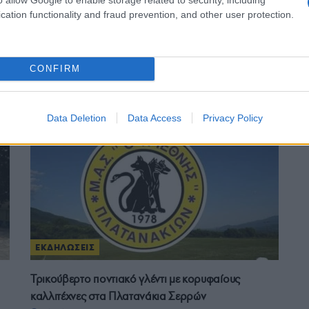
cation functionality and fraud prevention, and other user protection.
ΕΚΔΗΛΩΣΕΙΣ
ου
Ποντιακή βραδιά με αγαπημένους καλλιτέχνες
CONFIRM
διοργανώνει ο Πολιτιστικός Σύλλογος Σκοπού «Ο
Άγιος Δημήτριος»
6/08/2026 - 10:42πμ
Data Deletion
Data Access
Privacy Policy
ΕΚΔΗΛΩΣΕΙΣ
Τρικούβερτο ποντιακό γλέντι με κορυφαίους
καλλιτέχνες στα Πλατανάκια Σερρών