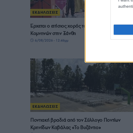
authenti
ΕΚΔΗΛΩΣΕΙΣ
Έρχεται ο ετήσιος χορός του Πολιτιστικού Συλλόγ
Κομνηνών στην Ξάνθη
6/08/2026 - 12:46μμ
ΕΚΔΗΛΩΣΕΙΣ
Ποντιακή βραδιά από τον Σύλλογο Ποντίων
Κρηνίδων Καβάλας «Το Βυζάντιο»