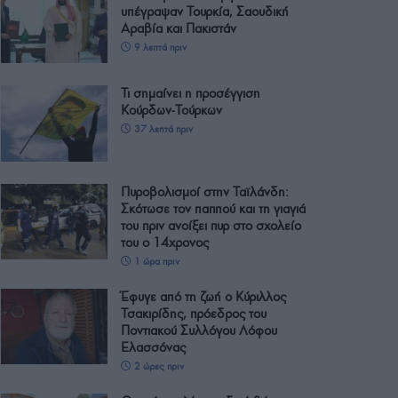
υπέγραψαν Τουρκία, Σαουδική
Αραβία και Πακιστάν
9 λεπτά πριν
Τι σημαίνει η προσέγγιση
Κούρδων-Τούρκων
37 λεπτά πριν
Πυροβολισμοί στην Ταϊλάνδη:
Σκότωσε τον παππού και τη γιαγιά
του πριν ανοίξει πυρ στο σχολείο
του ο 14χρονος
1 ώρα πριν
Έφυγε από τη ζωή ο Κύριλλος
Τσακιρίδης, πρόεδρος του
Ποντιακού Συλλόγου Λόφου
Ελασσόνας
2 ώρες πριν