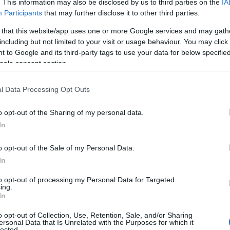
. This information may also be disclosed by us to third parties on the
IA
Participants
that may further disclose it to other third parties.
 that this website/app uses one or more Google services and may gath
including but not limited to your visit or usage behaviour. You may click 
 to Google and its third-party tags to use your data for below specifi
ogle consent section.
l Data Processing Opt Outs
o opt-out of the Sharing of my personal data.
Tweet
Send
In
o opt-out of the Sale of my Personal Data.
In
ε μας στο
Google News
to opt-out of processing my Personal Data for Targeted
ing.
In
o opt-out of Collection, Use, Retention, Sale, and/or Sharing
ersonal Data that Is Unrelated with the Purposes for which it
lected.