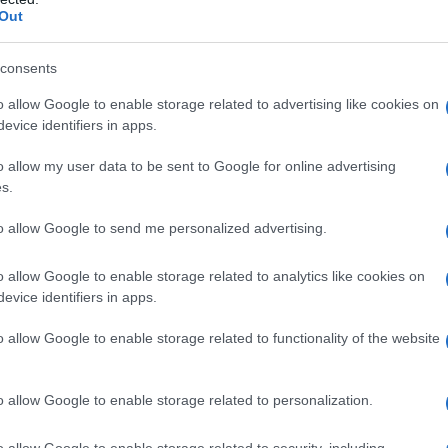
Out
consents
o allow Google to enable storage related to advertising like cookies on
evice identifiers in apps.
o allow my user data to be sent to Google for online advertising
ΕΚΔΗΛΩΣΕΙΣ
s.
7
Σύλλογος Ποντίων Κορυδαλλού «Εύξεινος
to allow Google to send me personalized advertising.
Πόντος»: Με μεγάλα ονόματα το 5ο Ποντιακό
Πανοΰρ
o allow Google to enable storage related to analytics like cookies on
6/08/2026 - 5:37μμ
evice identifiers in apps.
o allow Google to enable storage related to functionality of the website
o allow Google to enable storage related to personalization.
o allow Google to enable storage related to security, including