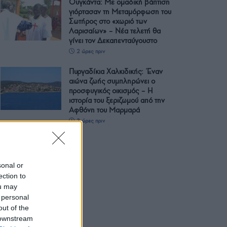
Ουγκάντα: Με ομαδική βάπτιση
γιόρτασαν τη Μεταμόρφωση του
Σωτήρος στο «χωριό των
Λαρισαίων» – Νέα τελετή θα
γίνει τον Δεκαπενταύγουστο
2 ώρες πριν
Πυργαδίκια Χαλκιδικής: Έναν
αιώνα ζωής συμπληρώνει ο
προσφυγικός οικισμός – Η
ιστορία του ξεριζωμού από την
Αφθόνη του Μαρμαρά
3 ώρες πριν
sonal or
ection to
ou may
 personal
out of the
 downstream