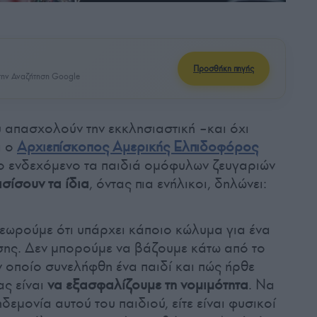
Προσθήκη πηγής
ην Αναζήτηση Google
υ απασχολούν την εκκλησιαστική –και όχι
ι ο
Αρχιεπίσκοπος Αμερικής Ελπιδοφόρος
 το ενδεχόμενο τα παιδιά ομόφυλων ζευγαριών
σίσουν τα ίδια
, όντας πια ενήλικοι, δηλώνει:
θεωρούμε ότι υπάρχει κάποιο κώλυμα για ένα
σης. Δεν μπορούμε να βάζουμε κάτω από το
ν οποίο συνελήφθη ένα παιδί και πώς ήρθε
ας είναι
να εξασφαλίζουμε τη νομιμότητα
. Να
δεμονία αυτού του παιδιού, είτε είναι φυσικοί