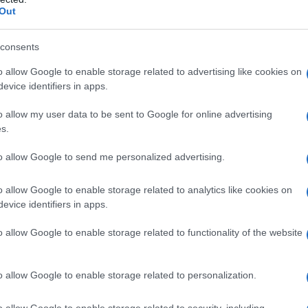
Out
 φθάνοντας μάλιστα στο σημείο ορισμένοι να
σκοπο της Τουρκίας», ο Αρχιεπίσκοπος
consents
ι και κατάσκοπος! Δεν είμαι κατάσκοπος
 Εκκλησίας, είμαι παιδί του Οικουμενικού
o allow Google to enable storage related to advertising like cookies on
 και θρέμμα της Κωνσταντινουπόλεως και
evice identifiers in apps.
της νοοτροπίας η οποία βλέπει με καχυποψία
o allow my user data to be sent to Google for online advertising
 γεννηθεί και δεν ζει στην Ελλάδα.
s.
to allow Google to send me personalized advertising.
πό την απελευθέρωση του ελληνικού κράτους.
ι στην Κωνσταντινούπολη τόσα χρόνια, όπου
o allow Google to enable storage related to analytics like cookies on
ι συνθλιβόμαστε μεταξύ δύο νοοτροπιών
: της
evice identifiers in apps.
ι ως κατασκόπους της, και ως ενδεχόμενους
o allow Google to enable storage related to functionality of the website
κάποιων ακραίων κύκλων της Ελλάδας οι οποίοι
υς.
o allow Google to enable storage related to personalization.
λλάδα μάς πληγώνει, αλλά αυτό δεν
o allow Google to enable storage related to security, including