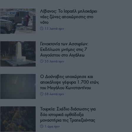
Λίβανος: Το Ισραήλ μπλοκάρει
νέες ζώνες αποχώρησης στο
νότο
11 λεπτά πριν
Γενοκτονία των Ασσυρίων:
Εκδήλωση μνήμης στις 7
Αυγούστου στο Αιγάλεω
35 λεπτά πριν
Ο Δούναβης υποχώρησε και
αποκάλυψε γέφυρα 1.700 ετών,
του Μεγάλου Κωνσταντίνου
58 λεπτά πριν
Τουρκία: Σχέδιο διάσωσης για
δύο ιστορικά ορθόδοξα
μοναστήρια της Τραπεζούντας
1 ώρα πριν