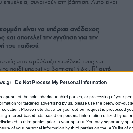
ου επιμέλεια, συναινούν στη βάπτιση. Αυτό είναι
κομμάτι είναι να υπάρχει ανάδοχος
ς και αποτελεί την εγγύηση για την
 του παιδιού.
ι γονείς στην ορθόδοξη ευσέβειά τους και
το παιδί μπορεί να βαπτιστεί ή όχι.
Γι’ αυτό
, λοιπόν, συντρέχουν αυτές οι δύο
ws.gr -
Do Not Process My Personal Information
ύτε εκκλησιαστικά ούτε νομικά κάποιο κώλυμα
ς παιδιού. Αυτό δηλαδή που έπραξα και εγώ το
to opt-out of the sale, sharing to third parties, or processing of your per
formation for targeted advertising by us, please use the below opt-out s
r selection. Please note that after your opt-out request is processed y
eing interest-based ads based on personal information utilized by us or
 με την
ομογένεια
, ο Ελπιδοφόρος τόνισε πως
disclosed to third parties prior to your opt-out. You may separately opt-
 από την προοπτική των Αθηνών, παρασύρονται
losure of your personal information by third parties on the IAB’s list of