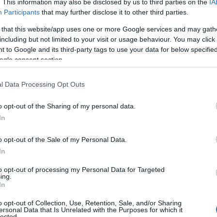
προσπαθούν να δημιουργήσουν αυτή την
. This information may also be disclosed by us to third parties on the
IA
Participants
that may further disclose it to other third parties.
 στις ΗΠΑ και συζητά με τους θεσμούς που
ι μια εντελώς διαφορετική εικόνα. Η
ΑΧΕΠΑ
,
 that this website/app uses one or more Google services and may gath
ένες και θεμελιωμένες ομογενειακές
including but not limited to your visit or usage behaviour. You may click 
 to Google and its third-party tags to use your data for below specifi
λιτείες, δεν συμφωνεί με την άποψη ότι εγώ
ogle consent section.
η Εθνική Φιλόπτωχος Αδελφότητα Κυριών, μια
ροσωπευτική οργάνωση των ΗΠΑ.
l Data Processing Opt Outs
o opt-out of the Sharing of my personal data.
χάσουν την Ομογένεια είναι αυτοί οι οποίοι
θα
In
νει αυτό που του λένε εκείνοι
. Κανείς
, δεν είναι δυνατόν ποτέ να παραχωρήσει, να
o opt-out of the Sale of my Personal Data.
 ένα μέσο ενημέρωσης
το οποίο φιλοδοξεί να
In
τήματα για να εισπράξει το αντίτιμο πάλι από
to opt-out of processing my Personal Data for Targeted
ing.
In
 έχει δεχθεί ότι έχει «υπερβολικά φιλικές
o opt-out of Collection, Use, Retention, Sale, and/or Sharing
ersonal Data that Is Unrelated with the Purposes for which it
 αυτό συμβαίνει επειδή διεκδικεί τη θέση του
lected.