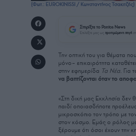
(Φωτ.: EUROKINISSI / Κωνσταντίνος Τσακιτζής)
Στηρίξτε το Pontos News
Επιλέξτε μας ως
προτιμώμενη πηγή
στ
Την οπτική του για θέματα πο
μόνο– επικαιρότητα καταθέτε
στην εφημερίδα
Τα Νέα
. Για
να βαπτίζονται όταν το αποφα
«Στη δική μας Εκκλησία δεν 
παιδί οποιασδήποτε προέλευ
μικροσκόπιο τον τρόπο με το
στον κόσμο. Εμάς ο ρόλος μ
ξέρουμε ότι όσοι έχουν την κη