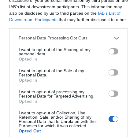
disclosure of your personal information by third parties on the
8/08/2026 - 12:41μμ
IAB’s list of downstream participants. This information may
also be disclosed by us to third parties on the
IAB’s List of
Downstream Participants
that may further disclose it to other
third parties.
Please note that this website/app uses one or more Google
Personal Data Processing Opt Outs
services and may gather and store information including but
not limited to your visit or usage behaviour. You may click to
I want to opt-out of the Sharing of my
personal data.
grant or deny consent to Google and its third-party tags to
Opted In
use your data for below specified purposes in below Google
consent section.
I want to opt-out of the Sale of my
Personal Data.
ΕΛΛΑΔΑ
Opted In
Γαβούστημα 2026: Το μεγάλο πολιτιστικό
I want to opt-out of processing my
Personal Data for Targeted Advertising.
συναπάντημα διοργανώνει ο Πολιτιστικός
Opted In
Λαογραφικός Σύλλογος Καππαδοκών Κόνιτσας
I want to opt-out of Collection, Use,
Retention, Sale, and/or Sharing of my
«Οι Ρίζες»
Personal Data that Is Unrelated with the
Purposes for which it was collected.
8/08/2026 - 12:15μμ
Opted Out