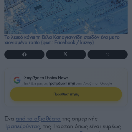
Το λευκό κάνει τη Βίλα Καπαγιαννίδη σχεδόν ένα με το
χιονισμένο τοπίο (φωτ.: Facebook / kuzey)
Στηρίξτε το Pontos News
Επιλέξτε μας ως
προτιμώμενη πηγή
στην Αναζήτηση Google
Προσθήκη πηγής
Ένα
από τα αξιοθέατα
της σημερινής
Τραπεζούντας
, της Trabzon όπως είναι ευρέως