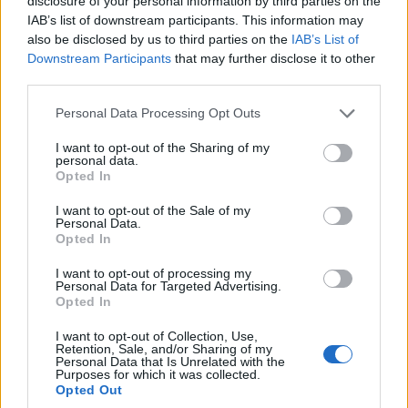
disclosure of your personal information by third parties on the
IAB’s list of downstream participants. This information may
also be disclosed by us to third parties on the
IAB’s List of
Downstream Participants
that may further disclose it to other
third parties.
Please note that this website/app uses one or more Google
Personal Data Processing Opt Outs
services and may gather and store information including but
not limited to your visit or usage behaviour. You may click to
I want to opt-out of the Sharing of my
personal data.
grant or deny consent to Google and its third-party tags to
Opted In
use your data for below specified purposes in below Google
ΠΟΝΤΟΣ
consent section.
I want to opt-out of the Sale of my
Personal Data.
Παναγία Σουμελά: Τουρισμός ή «ποντιακή
Opted In
προπαγάνδα»; Νέα αντιπαράθεση στην Τουρκία
I want to opt-out of processing my
για τη Θεία Λειτουργία
Personal Data for Targeted Advertising.
Opted In
3/08/2026 - 8:30μμ
I want to opt-out of Collection, Use,
Retention, Sale, and/or Sharing of my
Personal Data that Is Unrelated with the
Purposes for which it was collected.
Opted Out