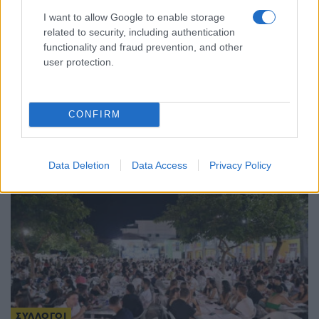
I want to allow Google to enable storage
related to security, including authentication
ΠΡΟΣΩΠΙΚΟΤΗΤΕΣ
functionality and fraud prevention, and other
user protection.
Νίκος Ε. Μηλιώρης: Ο άνθρωπος που είχε στόχο
ζωής να διασώσει την ιστορία και τη λαογραφία
των Βουρλών
CONFIRM
3/08/2026 - 4:40μμ
Data Deletion
Data Access
Privacy Policy
ΣΥΛΛΟΓΟΙ