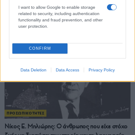
ΠΟΝΤΟΣ
I want to allow Google to enable storage
related to security, including authentication
«Πατρίδα μου εδώ κι εκεί»: Δείτε τη μαθητική
functionality and fraud prevention, and other
user protection.
ταινία για τη Γενοκτονία των Ποντίων
3/08/2026 - 6:00μμ
CONFIRM
Data Deletion
Data Access
Privacy Policy
ΠΡΟΣΩΠΙΚΟΤΗΤΕΣ
Νίκος Ε. Μηλιώρης: Ο άνθρωπος που είχε στόχο