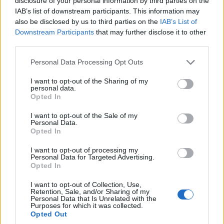
disclosure of your personal information by third parties on the
IAB’s list of downstream participants. This information may
also be disclosed by us to third parties on the
IAB’s List of
Downstream Participants
that may further disclose it to other
third parties.
Please note that this website/app uses one or more Google
Personal Data Processing Opt Outs
services and may gather and store information including but
ΠΟΝΤΟΣ
not limited to your visit or usage behaviour. You may click to
I want to opt-out of the Sharing of my
personal data.
Γιάννης-Βασίλης Γιαϊλαλί: Κρίσιμη καμπή στη
grant or deny consent to Google and its third-party tags to
Opted In
use your data for below specified purposes in below Google
δικαστική υπόθεσή του μετά την αναβολή της
consent section.
I want to opt-out of the Sale of my
συνάντησης για το καθεστώς ασύλου
Personal Data.
Opted In
3/08/2026 - 11:50μμ
I want to opt-out of processing my
Personal Data for Targeted Advertising.
Opted In
I want to opt-out of Collection, Use,
Retention, Sale, and/or Sharing of my
Personal Data that Is Unrelated with the
Purposes for which it was collected.
Opted Out