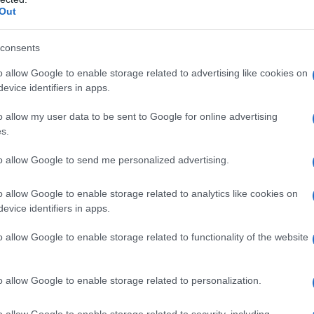
Out
consents
o allow Google to enable storage related to advertising like cookies on
evice identifiers in apps.
o allow my user data to be sent to Google for online advertising
s.
ΕΛΛΑΔΑ
to allow Google to send me personalized advertising.
ς
ΕΛΑΣ: Συνελήφθη στη Γερμανία 31χρονος
εμπλεκόμενος στη δολοφονία Ζαμπούνη –
o allow Google to enable storage related to analytics like cookies on
Κινούνται οι διαδικασίες έκδοσής του στην Ελλάδα
evice identifiers in apps.
7/08/2026 - 10:55πμ
o allow Google to enable storage related to functionality of the website
o allow Google to enable storage related to personalization.
o allow Google to enable storage related to security, including