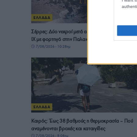
authenti
ΕΛΛΑΔΑ
Σέρρες: Δύο νεκροί μετά από μετωπική σύγκρουση
ΙΧ με φορτηγό στην Παλαιοκώμη
7/08/2026 - 10:28πμ
ΕΛΛΑΔΑ
Καιρός: Έως 38 βαθμούς η θερμοκρασία – Πού
αναμένονται βροχές και καταιγίδες
7/08/2026 - 8:08πμ