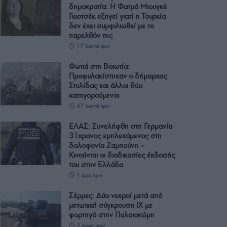
δημοκρατία: Η Φατμά Μιουγκέ
Γκιοτσέκ εξηγεί γιατί η Τουρκία
δεν έχει συμφιλιωθεί με το
παρελθόν της
17 λεπτά πριν
Φωτιά στη Βοιωτία:
Προφυλακίστηκαν ο δήμαρχος
Στυλίδας και άλλοι δύο
κατηγορούμενοι
47 λεπτά πριν
ΕΛΑΣ: Συνελήφθη στη Γερμανία
31χρονος εμπλεκόμενος στη
δολοφονία Ζαμπούνη –
Κινούνται οι διαδικασίες έκδοσής
του στην Ελλάδα
1 ώρα πριν
Σέρρες: Δύο νεκροί μετά από
μετωπική σύγκρουση ΙΧ με
φορτηγό στην Παλαιοκώμη
2 ώρες πριν