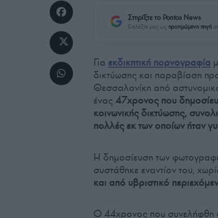
Στηρίξτε το Pontos News
Επιλέξτε μας ως
προτιμώμενη πηγή
στ
Για
εκδικητική πορνογραφία
μ
δικτύωσης και παραβίαση πρ
Θεσσαλονίκη από αστυνομικο
ένας
47χρονος που δημοσίευσ
κοινωνικής δικτύωσης, συνολ
πολλές εκ των οποίων ήταν γυ
Η δημοσίευση των φωτογραφι
συστάθηκε εναντίον του, χωρ
και από υβριστικό περιεχόμε
Ο 44χρονος που συνελήφθη σ