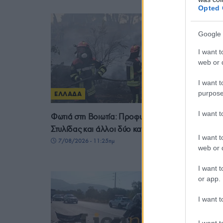
Opted 
Google 
I want t
web or d
I want t
purpose
ΕΛΛΑΔΑ
I want 
Φωτιά στη Βοιωτία: Προφυλακίστηκαν ο δήμαρχο
Στυλίδας και άλλοι δύο κατηγορούμενοι
I want t
7/08/2026 - 11:25πμ
web or d
I want t
or app.
I want t
I want t