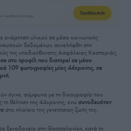
Προσθήκη πηγής
ην Αναζήτηση Google
ε ανάρτηση υλικού σε μέσο κοινωνικής
οσωπικών δεδομένων, συνελήφθη στη
ύς της υποδιεύθυνσης Ασφάλειας Καστοριάς,
ε στο προφίλ που διατηρεί σε μέσο
ικά 109 φωτογραφίες μίας 44χρονης, σε
μνή.
ών έγινε, σύμφωνα με τη δικογραφία που
ίς τη θέληση της 44χρονης, ενώ
συνοδευόταν
νο
στο πλαίσιο της γενετήσιας ζωής της.
ε ξενοδοχείο στη Θεσσαλονίκη, κατά τη