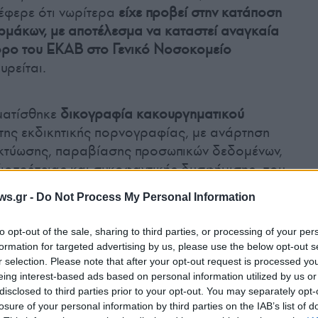
έφερε ότι νωρίτερα
είχε προβεί στην κατάποση
μάκων, με αποτέλεσμα να καταστεί αναγκαία
όρο του ΕΚΑΒ στο Γενικό Νοσοκομείο
υρείται.
ματίσθηκε
δικογραφία κακουργηματικού
της εκδικητικής πορνογραφίας, με ανάρτηση
ικτύωσης, παραβίασης προσωπικών δεδομένων,
ιοπρέπειας και συκοφαντικής δυσφήμισης, που
στημα από 18-12-2023 έως της 21-12-2023,
ws.gr -
Do Not Process My Personal Information
to opt-out of the sale, sharing to third parties, or processing of your per
formation for targeted advertising by us, please use the below opt-out s
,
σε βάρος του εκκρεμούσαν συνολικά πέντε
r selection. Please note that after your opt-out request is processed y
μμελειοδικείων Καβάλας, Πρέβεζας,
eing interest-based ads based on personal information utilized by us or
ας, με τις οποίες καταδικάστηκε σε συνολική
disclosed to third parties prior to your opt-out. You may separately opt-
και τεσσάρων μηνών
, καθώς και σε χρηματική
losure of your personal information by third parties on the IAB’s list of