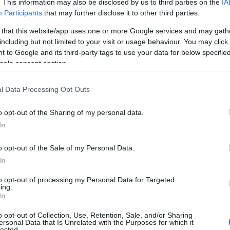
. This information may also be disclosed by us to third parties on the
IA
.
Participants
that may further disclose it to other third parties.
 that this website/app uses one or more Google services and may gath
η διενεργήθηκε από το τμήμα Ασφάλειας της
including but not limited to your visit or usage behaviour. You may click 
αστοριάς.
 to Google and its third-party tags to use your data for below specifi
ogle consent section.
l Data Processing Opt Outs
o opt-out of the Sharing of my personal data.
In
Tweet
Send
o opt-out of the Sale of my Personal Data.
In
ε μας στο
Google News
to opt-out of processing my Personal Data for Targeted
ing.
In
o opt-out of Collection, Use, Retention, Sale, and/or Sharing
ersonal Data that Is Unrelated with the Purposes for which it
lected.