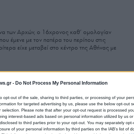
να των Αρχών, ο 16χρονος καθ’ ομολογίαν
που έμενε με τον πατέρα του περίπου στις
ίτερα είχε μεταβεί στο κέντρο της Αθήνας με
φή του πατέρα του στην κατοικία τους περίπου
ς περίμενε στην είσοδό από την κεντρική πόρτα
ws.gr -
Do Not Process My Personal Information
στην κατοχή του δύο μαχαίρια και τη στιγμή
κε με αυτά, πλήττοντάς τον με πολλαπλά
to opt-out of the sale, sharing to third parties, or processing of your per
formation for targeted advertising by us, please use the below opt-out s
α, στο θώρακα, στο λαιμό και στο πρόσωπο,
r selection. Please note that after your opt-out request is processed y
ραυματισμό του.
eing interest-based ads based on personal information utilized by us or
disclosed to third parties prior to your opt-out. You may separately opt-
losure of your personal information by third parties on the IAB’s list of
αφύγει, κατεβαίνοντας την σκάλα της