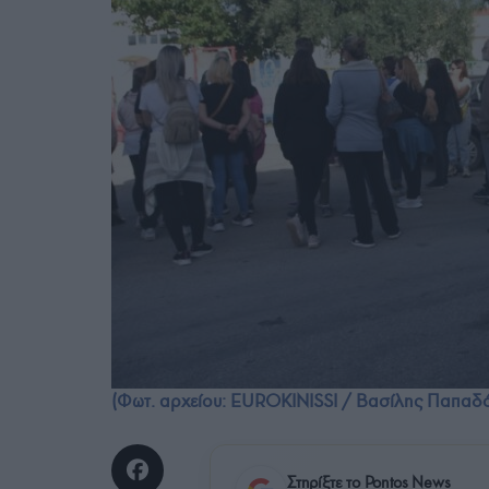
(Φωτ. αρχείου: EUROKINISSI / Βασίλης Παπαδ
Στηρίξτε το Pontos News