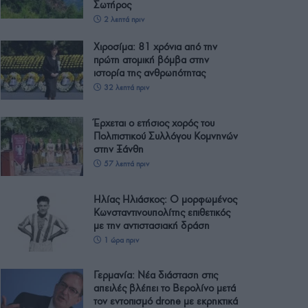
Σωτήρος
2 λεπτά πριν
Χιροσίμα: 81 χρόνια από την
πρώτη ατομική βόμβα στην
ιστορία της ανθρωπότητας
32 λεπτά πριν
Έρχεται ο ετήσιος χορός του
Πολιτιστικού Συλλόγου Κομνηνών
στην Ξάνθη
57 λεπτά πριν
Ηλίας Ηλιάσκος: Ο μορφωμένος
Κωνσταντινουπολίτης επιθετικός
με την αντιστασιακή δράση
1 ώρα πριν
Γερμανία: Νέα διάσταση στις
απειλές βλέπει το Βερολίνο μετά
τον εντοπισμό drone με εκρηκτικά