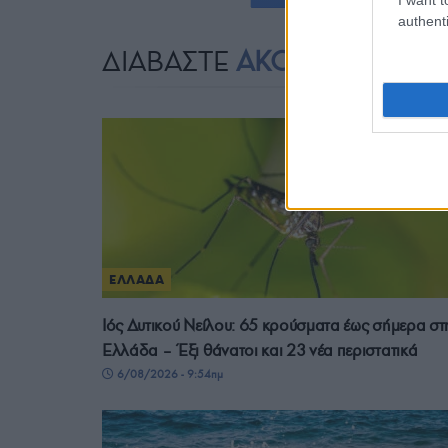
authenti
ΔΙΑΒΑΣΤΕ
ΑΚΟΜΗ
ΕΛΛΑΔΑ
Ιός Δυτικού Νείλου: 65 κρούσματα έως σήμερα στ
Ελλάδα – Έξι θάνατοι και 23 νέα περιστατικά
6/08/2026 - 9:54πμ