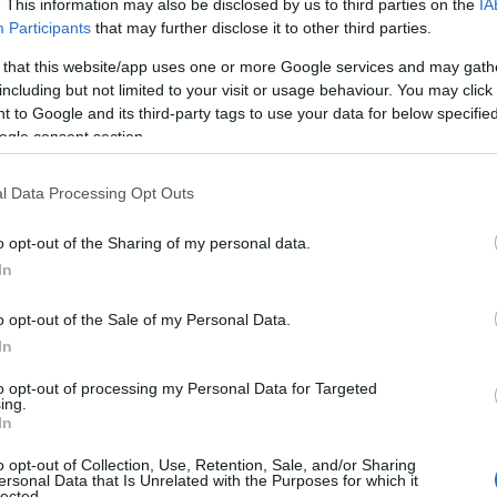
. This information may also be disclosed by us to third parties on the
IA
 στον αύλειο χώρο του ισογείου, όπου
Participants
that may further disclose it to other third parties.
σως μετά το έγκλημα, ο 16χρονος
 that this website/app uses one or more Google services and may gath
φιλικό του πρόσωπο, καθώς και με τη μητέρα
including but not limited to your visit or usage behaviour. You may click 
ερώνοντάς τους για την πράξη στην οποία
 to Google and its third-party tags to use your data for below specifi
ogle consent section.
l Data Processing Opt Outs
ημείο και προχώρησαν στη σύλληψη του
κε, ο 71χρονος έφερε πολλαπλά τραύματα στη
o opt-out of the Sharing of my personal data.
λιακή χώρα, στο αριστερό μάτι και στο
In
o opt-out of the Sale of my Personal Data.
In
to opt-out of processing my Personal Data for Targeted
ing.
In
o opt-out of Collection, Use, Retention, Sale, and/or Sharing
ersonal Data that Is Unrelated with the Purposes for which it
lected.