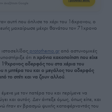
Προσθήκη πηγής
ην Αναζήτηση Google
αν αυτή που όπλισε το χέρι του 16χρονου, ο
ευής μαχαίρωσε μέχρι θανάτου τον 71χρονο
 ιστοσελίδας
protothema.gr
από αστυνομικές
 υποστήριξε ότι
η χρόνια κακοποίηση που είχε
 ο 19χρονος αδερφός του στα χέρια του
υ η μητέρα του και ο μεγάλος του αδερφός
πό το σπίτι και να ζουν αλλού
.
έμενε με τον πατέρα του και περίμενε να
γει και αυτός. Δεν άντεξε όμως, όπως είπε, και
ενώ ήταν εν βρασμώ ψυχής καταφέρνοντάς του