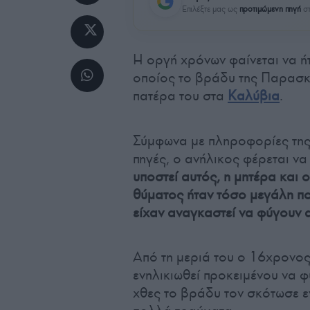
Επιλέξτε μας ως
προτιμώμενη πηγή
στ
Η οργή χρόνων φαίνεται να ήτ
οποίος το βράδυ της Παρασκ
πατέρα του στα
Καλύβια
.
Σύμφωνα με πληροφορίες της
πηγές, ο ανήλικος φέρεται να
υποστεί αυτός, η μητέρα και
θύματος ήταν τόσο μεγάλη πο
είχαν αναγκαστεί να φύγουν α
Από τη μεριά του ο 16χρονος 
ενηλικιωθεί προκειμένου να φύ
χθες το βράδυ τον σκότωσε 