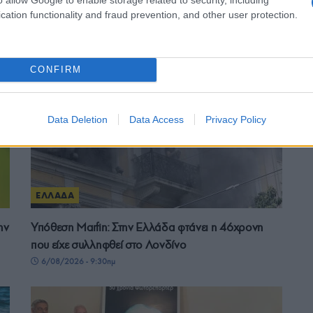
cation functionality and fraud prevention, and other user protection.
CONFIRM
Data Deletion
Data Access
Privacy Policy
ΕΛΛΑΔΑ
ην
Υπόθεση Μarfin: Στην Ελλάδα φτάνει η 46χρονη
που είχε συλληφθεί στο Λονδίνο
6/08/2026 - 9:30πμ