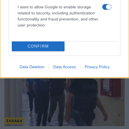
I want to allow Google to enable storage
related to security, including authentication
ΕΛΛΑΔΑ
functionality and fraud prevention, and other
user protection.
Καιρός: Χωρίς εκπλήξεις και σήμερα – Μέχρι
38°C η θερμοκρασία, έως 7 μποφόρ οι άνεμοι
CONFIRM
5/08/2026 - 8:10πμ
Data Deletion
Data Access
Privacy Policy
ΕΛΛΑΔΑ