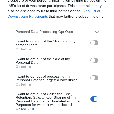
disclosure of your personal information by third parties on the
IAB’s list of downstream participants. This information may
also be disclosed by us to third parties on the
IAB’s List of
Downstream Participants
that may further disclose it to other
third parties.
Please note that this website/app uses one or more Google
Personal Data Processing Opt Outs
services and may gather and store information including but
not limited to your visit or usage behaviour. You may click to
I want to opt-out of the Sharing of my
personal data.
grant or deny consent to Google and its third-party tags to
ΕΛΛΑΔΑ
Opted In
use your data for below specified purposes in below Google
Άντριου Χάτσινσον: Ο Βρετανός πιλότος που
consent section.
I want to opt-out of the Sale of my
Personal Data.
κατάφερε να διασωθεί, δευτερόλεπτα πριν
Opted In
συντριβεί το ελικόπτερο στην Ψάθα
I want to opt-out of processing my
Personal Data for Targeted Advertising.
5/08/2026 - 9:21πμ
Opted In
I want to opt-out of Collection, Use,
Retention, Sale, and/or Sharing of my
Personal Data that Is Unrelated with the
Purposes for which it was collected.
Opted Out