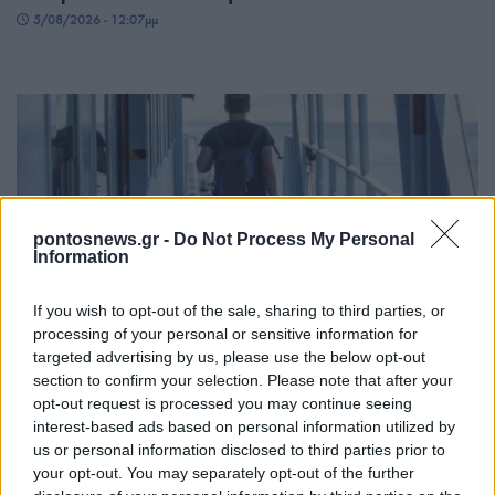
5/08/2026 - 12:07μμ
pontosnews.gr -
Do Not Process My Personal
Information
ΕΛΛΑΔΑ
If you wish to opt-out of the sale, sharing to third parties, or
processing of your personal or sensitive information for
Τουρισμός για Όλους 2026-2027: Ανοίγουν οι
targeted advertising by us, please use the below opt-out
section to confirm your selection. Please note that after your
αιτήσεις – Ποια ΑΦΜ υποβάλλουν σήμερα
opt-out request is processed you may continue seeing
5/08/2026 - 10:33πμ
interest-based ads based on personal information utilized by
us or personal information disclosed to third parties prior to
your opt-out. You may separately opt-out of the further