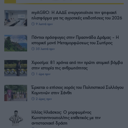
myAGRO: Η ΑΑΔΕ ενεργοποίησε την ψηφιακή
πλατφόρμα για τις αγροτικές επιδοτήσεις του 2026
9 λεπτά πριν
Πόντιοι πρόσφυγες στην Πρασινάδα Δράμας – Η
ιστορική μονή Μεταμορφώσεως του Σωτήρος
35 λεπτά πριν
Χιροσίμα: 81 χρόνια από την πρώτη ατομική βόμβα
στην ιστορία της ανθρωπότητας
1 ώρα πριν
Έρχεται ο ετήσιος χορός του Πολιτιστικού Συλλόγου
Κομνηνών στην Ξάνθη
2 ώρες πριν
Ηλίας Ηλιάσκος: Ο μορφωμένος
Κωνσταντινουπολίτης επιθετικός με την
αντιστασιακή δράση