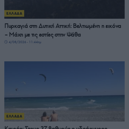
ΕΛΛΑΔΑ
Πυρκαγιά στη Δυτική Αττική: Βελτιωμένη η εικόνα
– Μάχη με τις εστίες στην Ψάθα
4/08/2026 - 11:44πμ
ΕΛΛΑΔΑ
Καιρός: Στους 37 βαθμούς ο υδράργυρος