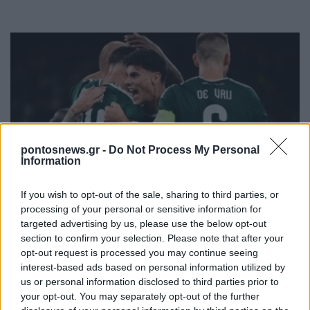
pontosnews.gr -
Do Not Process My Personal
Information
ΑΘΛΗΤΙΣΜΟΣ
Conference League: Με τον ηττημένο του
If you wish to opt-out of the sale, sharing to third parties, or
processing of your personal or sensitive information for
Χράντετς Κράλοβε – Μπεσίκτας ο Παναθηναϊκός
targeted advertising by us, please use the below opt-out
– Ο αντίπαλος του ΠΑΟΚ
section to confirm your selection. Please note that after your
opt-out request is processed you may continue seeing
3/08/2026 - 3:50μμ
interest-based ads based on personal information utilized by
us or personal information disclosed to third parties prior to
your opt-out. You may separately opt-out of the further