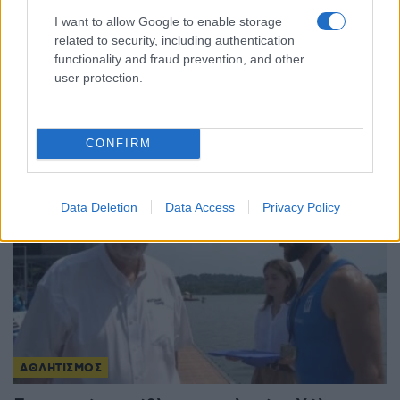
I want to allow Google to enable storage
ΑΘΛΗΤΙΣΜΟΣ
related to security, including authentication
Γκεβόργκ Χαρουτιουνιάν: Χάλκινο στο
functionality and fraud prevention, and other
user protection.
Παγκόσμιο πρωτάθλημα πάλης με… σπασμένο
χέρι
3/08/2026 - 11:28πμ
CONFIRM
Data Deletion
Data Access
Privacy Policy
ΑΘΛΗΤΙΣΜΟΣ