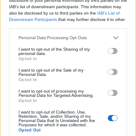
disclosure of your personal information by third parties on the
IAB’s list of downstream participants. This information may
also be disclosed by us to third parties on the
IAB’s List of
Downstream Participants
that may further disclose it to other
third parties.
Please note that this website/app uses one or more Google
Personal Data Processing Opt Outs
services and may gather and store information including but
not limited to your visit or usage behaviour. You may click to
I want to opt-out of the Sharing of my
personal data.
ΑΘΛΗΤΙΣΜΟΣ
grant or deny consent to Google and its third-party tags to
Opted In
use your data for below specified purposes in below Google
Europa League: Με τον ηττημένο του Λέφσκι
consent section.
I want to opt-out of the Sale of my
Personal Data.
Σόφιας – Καϊράτ Αλμάτι ο ΠΑΟΚ – Απέφυγε τα
Opted In
μεγαθήρια ο ΟΦΗ
I want to opt-out of processing my
3/08/2026 - 2:40μμ
Personal Data for Targeted Advertising.
Opted In
I want to opt-out of Collection, Use,
Retention, Sale, and/or Sharing of my
Personal Data that Is Unrelated with the
Purposes for which it was collected.
Opted Out