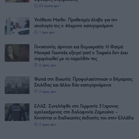
53 λεπτά πριν
Υπόθεση Marfin: Προθεσμία έλαβε για την
απολογία της η 46χρονη κατηγορούμενη
1 ώρα πριν
Γενοκτονία, άρνηση και δημοκρατία: Η Φατμά
Μιουγκέ Γκιοτσέκ εξηγεί γιατί η Τουρκία δεν έχει
συμφιλιωθεί με το παρελθόν της
2 ώρες πριν
Φωτιά στη Βοιωτία: Προφυλακίστηκαν ο δήμαρχος
Στυλίδας και άλλοι δύο κατηγορούμενοι
2 ώρες πριν
ΕΛΑΣ: Συνελήφθη στη Γερμανία 31χρονος
εμπλεκόμενος στη δολοφονία Ζαμπούνη –
Κινούνται οι διαδικασίες έκδοσής του στην Ελλάδα
3 ώρες πριν