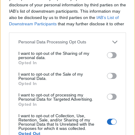
disclosure of your personal information by third parties on the
IAB’s list of downstream participants. This information may
also be disclosed by us to third parties on the
IAB’s List of
Downstream Participants
that may further disclose it to other
third parties.
Please note that this website/app uses one or more Google
Personal Data Processing Opt Outs
services and may gather and store information including but
not limited to your visit or usage behaviour. You may click to
I want to opt-out of the Sharing of my
personal data.
ΕΛΛΑΔΑ
grant or deny consent to Google and its third-party tags to
Opted In
use your data for below specified purposes in below Google
Πυργαδίκια Χαλκιδικής: Έναν αιώνα ζωής
consent section.
I want to opt-out of the Sale of my
Personal Data.
συμπληρώνει ο προσφυγικός οικισμός – Η
Opted In
ιστορία του ξεριζωμού από την Αφθόνη του
I want to opt-out of processing my
Μαρμαρά
Personal Data for Targeted Advertising.
Opted In
7/08/2026 - 2:00μμ
I want to opt-out of Collection, Use,
Retention, Sale, and/or Sharing of my
Personal Data that Is Unrelated with the
Purposes for which it was collected.
Opted Out