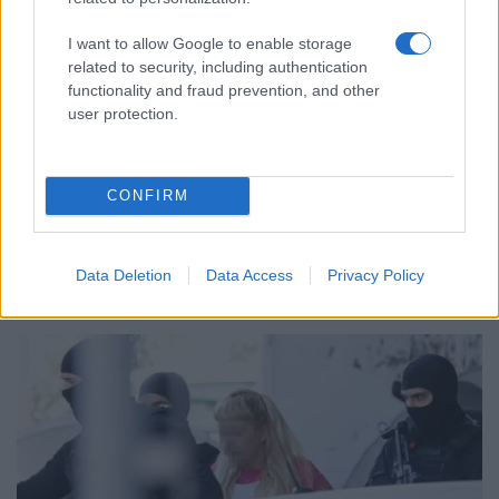
I want to allow Google to enable storage
related to security, including authentication
functionality and fraud prevention, and other
user protection.
ΕΛΛΑΔΑ
Σέρρες: Βίντεο-ντοκουμέντο από το τροχαίο που
κόστισε τη ζωή μητέρας και γιου – Η στιγμή της
CONFIRM
σφοδρής σύγκρουσης
7/08/2026 - 12:59μμ
Data Deletion
Data Access
Privacy Policy