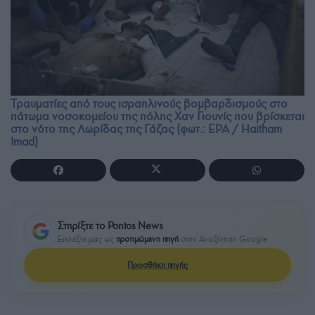
Τραυματίες από τους ισραηλινούς βομβαρδισμούς στο
πάτωμα νοσοκομείου της πόλης Χαν Γιουνίς που βρίσκεται
στο νότο της Λωρίδας της Γάζας (φωτ.: EPA / Haitham
Imad)
Στηρίξτε το Pontos News
Επιλέξτε μας ως
προτιμώμενη πηγή
στην Αναζήτηση Google
Προσθήκη πηγής