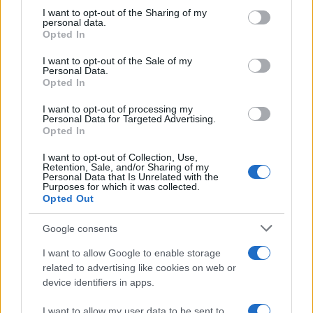
not limited to your visit or usage behaviour. You may click to
I want to opt-out of the Sharing of my
personal data.
grant or deny consent to Google and its third-party tags to
Opted In
use your data for below specified purposes in below Google
ΚΟΣΜΟΣ
consent section.
I want to opt-out of the Sale of my
Personal Data.
Πυροβολισμοί στην Ταϊλάνδη: Σκότωσε τον
Opted In
παππού και τη γιαγιά του πριν ανοίξει πυρ στο
I want to opt-out of processing my
Personal Data for Targeted Advertising.
σχολείο του ο 14χρονος
Opted In
7/08/2026 - 3:26μμ
I want to opt-out of Collection, Use,
Retention, Sale, and/or Sharing of my
Personal Data that Is Unrelated with the
Purposes for which it was collected.
Opted Out
Google consents
I want to allow Google to enable storage
related to advertising like cookies on web or
device identifiers in apps.
I want to allow my user data to be sent to