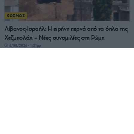
ΚΟΣΜΟΣ
Λίβανος-Ισραήλ: Η ειρήνη περνά από τα όπλα της
Χεζμπολάχ – Νέες συνομιλίες στη Ρώμη
4/08/2026 - 1:21μμ
ΚΟΣΜΟΣ