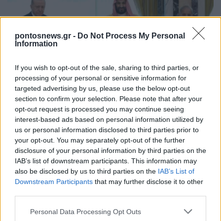
pontosnews.gr -
Do Not Process My Personal
Information
If you wish to opt-out of the sale, sharing to third parties, or
processing of your personal or sensitive information for
ΚΟΣΜΟΣ
targeted advertising by us, please use the below opt-out
section to confirm your selection. Please note that after your
Κοινή αμυντική συμφωνία υπέγραψαν Τουρκία,
opt-out request is processed you may continue seeing
Σαουδική Αραβία και Πακιστάν
interest-based ads based on personal information utilized by
us or personal information disclosed to third parties prior to
7/08/2026 - 4:22μμ
your opt-out. You may separately opt-out of the further
disclosure of your personal information by third parties on the
IAB’s list of downstream participants. This information may
also be disclosed by us to third parties on the
IAB’s List of
Downstream Participants
that may further disclose it to other
third parties.
Please note that this website/app uses one or more Google
Personal Data Processing Opt Outs
services and may gather and store information including but