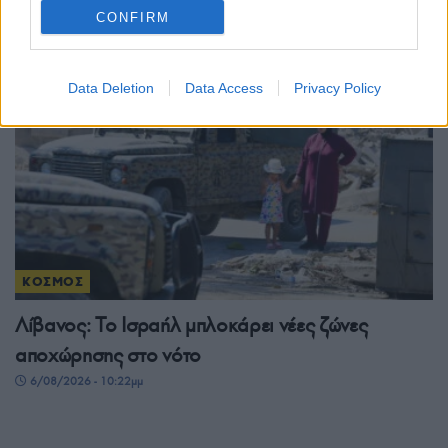
CONFIRM
6/08/2026 - 11:55μμ
Data Deletion
Data Access
Privacy Policy
ΚΟΣΜΟΣ
Λίβανος: Το Ισραήλ μπλοκάρει νέες ζώνες
αποχώρησης στο νότο
6/08/2026 - 10:22μμ