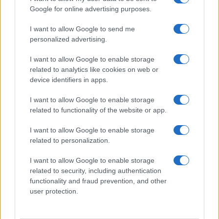
ΚΟΣΜΟΣ
Google for online advertising purposes.
Ταϊλάνδη: Νεκροί και τραυματίες από
I want to allow Google to send me
personalized advertising.
πυροβολισμούς σε λύκειο
7/08/2026 - 9:32πμ
I want to allow Google to enable storage
related to analytics like cookies on web or
device identifiers in apps.
I want to allow Google to enable storage
related to functionality of the website or app.
I want to allow Google to enable storage
related to personalization.
I want to allow Google to enable storage
related to security, including authentication
functionality and fraud prevention, and other
ΚΟΣΜΟΣ
user protection.
Υεμένη: Οι Χούθι ξανανοίγουν το μέτωπο – 58
νεκροί στη φονικότερη επίθεση από το 2022