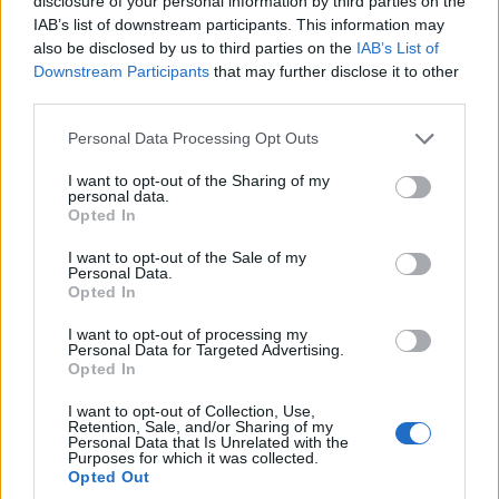
disclosure of your personal information by third parties on the
IAB’s list of downstream participants. This information may
also be disclosed by us to third parties on the
IAB’s List of
Downstream Participants
that may further disclose it to other
third parties.
ΟΜΟΓΕΝΕΙΑ
Please note that this website/app uses one or more Google
Personal Data Processing Opt Outs
Ρωσία: Οι Έλληνες του Γκελεντζίκ τίμησαν τα 190
services and may gather and store information including but
not limited to your visit or usage behaviour. You may click to
I want to opt-out of the Sharing of my
χρόνια της Καμπαρντίνκα
personal data.
grant or deny consent to Google and its third-party tags to
Opted In
4/08/2026 - 12:57μμ
use your data for below specified purposes in below Google
consent section.
I want to opt-out of the Sale of my
Personal Data.
Opted In
I want to opt-out of processing my
Personal Data for Targeted Advertising.
Opted In
I want to opt-out of Collection, Use,
Retention, Sale, and/or Sharing of my
Personal Data that Is Unrelated with the
Purposes for which it was collected.
Opted Out