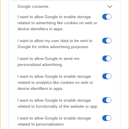
ΟΜΟΓΕΝΕΙΑ
Google consents
Αυστραλία: Η Αρχιεπισκοπή καλεί τους ομογενείς
I want to allow Google to enable storage
να δηλώσουν «Greek Orthodox» στην Απογραφή
related to advertising like cookies on web or
device identifiers in apps.
3/08/2026 - 3:04μμ
I want to allow my user data to be sent to
Google for online advertising purposes.
I want to allow Google to send me
personalized advertising.
I want to allow Google to enable storage
related to analytics like cookies on web or
device identifiers in apps.
I want to allow Google to enable storage
ΟΜΟΓΕΝΕΙΑ
related to functionality of the website or app.
Από την Ελλάδα στη Μελβούρνη: Οι ιστορίες των
I want to allow Google to enable storage
Ελλήνων μεταναστών μέσα από 500 αντικείμενα –
related to personalization.