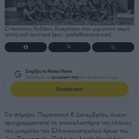
Ο Νικόλαος Ροδάκης διακρίνεται στην μπροστινή σειρά,
τρίτος από αριστερά (φωτ.: panhellenicpost.com)
Στηρίξτε το Pontos News
Επιλέξτε μας ως
προτιμώμενη πηγή
στην Αναζήτηση Google
Προσθήκη πηγής
Για σήμερα, Παρασκευή 8 Δεκεμβρίου, έχουν
προγραμματιστεί τα αποκαλυπτήρια της πλάκας
του μνημείου του Ελληνοαυστραλού ήρωα του
1ου Παγκοσμίου Πολέμου, λοχία Νικολάου