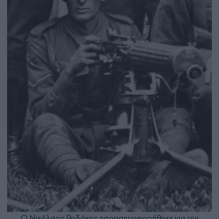
Ο Νικόλαος Ροδάκης παρασημοφορήθηκε για την