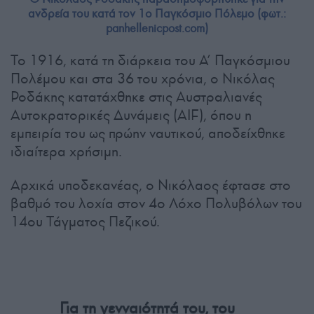
ανδρεία του κατά τον 1ο Παγκόσμιο Πόλεμο (φωτ.:
panhellenicpost.com)
Το 1916, κατά τη διάρκεια του Α’ Παγκόσμιου
Πολέμου και στα 36 του χρόνια, ο Νικόλας
Ροδάκης κατατάχθηκε στις Αυστραλιανές
Αυτοκρατορικές Δυνάμεις (AIF), όπου η
εμπειρία του ως πρώην ναυτικού, αποδείχθηκε
ιδιαίτερα χρήσιμη.
Αρχικά υποδεκανέας, ο Νικόλαος έφτασε στο
βαθμό του λοχία στον 4ο Λόχο Πολυβόλων του
14ου Τάγματος Πεζικού.
Για τη γενναιότητά του, του