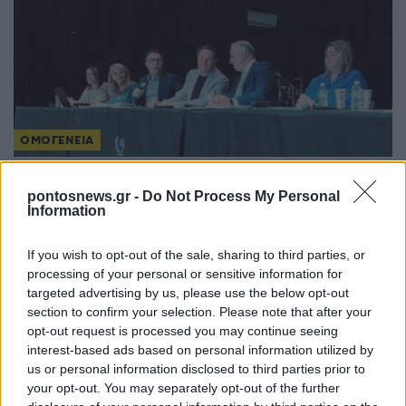
ΟΜΟΓΕΝΕΙΑ
Μελβούρνη: Επιπλέον 6,02 εκατ. δολάρια στην
pontosnews.gr -
Do Not Process My Personal
Ελληνική Κοινότητα μετά από δικαστική μάχη
Information
πέντε ετών
If you wish to opt-out of the sale, sharing to third parties, or
5/08/2026 - 2:07μμ
processing of your personal or sensitive information for
targeted advertising by us, please use the below opt-out
section to confirm your selection. Please note that after your
opt-out request is processed you may continue seeing
interest-based ads based on personal information utilized by
us or personal information disclosed to third parties prior to
your opt-out. You may separately opt-out of the further