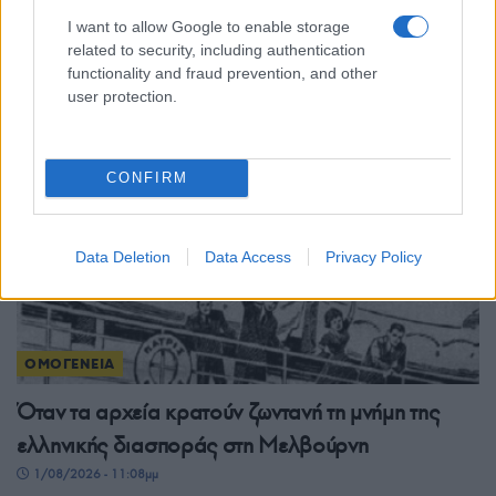
Η ζωή, οι μνήμες και τα «φυλαχτά» μιας
I want to allow Google to enable storage
ολόκληρης γενιάς
related to security, including authentication
functionality and fraud prevention, and other
2/08/2026 - 10:01πμ
user protection.
CONFIRM
Data Deletion
Data Access
Privacy Policy
ΟΜΟΓΕΝΕΙΑ
Όταν τα αρχεία κρατούν ζωντανή τη μνήμη της
ελληνικής διασποράς στη Μελβούρνη
1/08/2026 - 11:08μμ