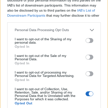
disclosure of your personal information by third parties on the
αντικείμενα αξίας άνω των 19.000 ευρώ! – Δύο
IAB’s list of downstream participants. This information may
συλλήψεις
also be disclosed by us to third parties on the
IAB’s List of
Downstream Participants
that may further disclose it to other
7/08/2026 - 9:00μμ
third parties.
Please note that this website/app uses one or more Google
Personal Data Processing Opt Outs
services and may gather and store information including but
not limited to your visit or usage behaviour. You may click to
I want to opt-out of the Sharing of my
personal data.
grant or deny consent to Google and its third-party tags to
Opted In
use your data for below specified purposes in below Google
consent section.
I want to opt-out of the Sale of my
Personal Data.
Opted In
I want to opt-out of processing my
Personal Data for Targeted Advertising.
ΕΛΛΑΔΑ
Opted In
Σέρρες: «Τα έχασα όλα» – Συγκλονίζει ο
I want to opt-out of Collection, Use,
Retention, Sale, and/or Sharing of my
Personal Data that Is Unrelated with the
πατέρας, τι λέει ο οδηγός του φορτηγού
Purposes for which it was collected.
Opted Out
7/08/2026 - 7:14μμ