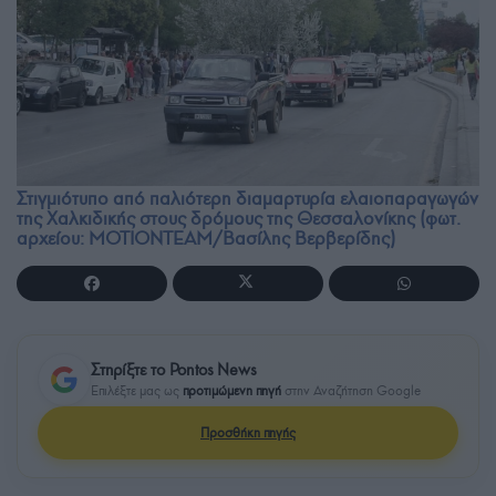
Στιγμιότυπο από παλιότερη διαμαρτυρία ελαιοπαραγωγών
της Χαλκιδικής στους δρόμους της Θεσσαλονίκης (φωτ.
αρχείου: MOTIONTEAM/Βασίλης Βερβερίδης)
Στηρίξτε το Pontos News
Επιλέξτε μας ως
προτιμώμενη πηγή
στην Αναζήτηση Google
Προσθήκη πηγής