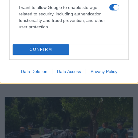
I want to allow Google to enable storage
related to security, including authentication
functionality and fraud prevention, and other
user protection.
ΕΛΛΑΔΑ
CONFIRM
Στεγαστικό επίδομα: Ποιοι 1.120 φοιτητές θα
λάβουν 2.000 ή 2.500 ευρώ
Data Deletion
Data Access
Privacy Policy
7/08/2026 - 6:02μμ