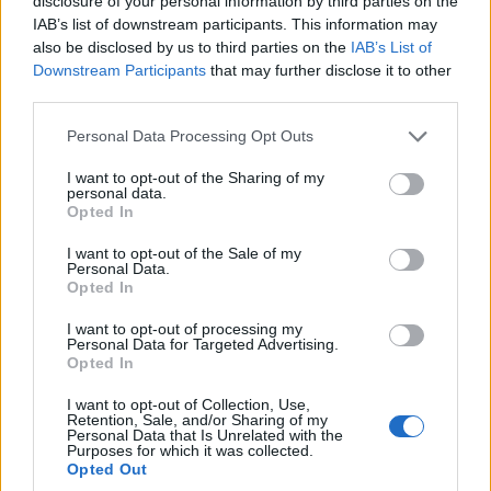
disclosure of your personal information by third parties on the
IAB’s list of downstream participants. This information may
also be disclosed by us to third parties on the
IAB’s List of
Downstream Participants
that may further disclose it to other
third parties.
Please note that this website/app uses one or more Google
Personal Data Processing Opt Outs
services and may gather and store information including but
not limited to your visit or usage behaviour. You may click to
I want to opt-out of the Sharing of my
ΑΘΛΗΤΙΣΜΟΣ
personal data.
grant or deny consent to Google and its third-party tags to
Opted In
Ηλίας Ηλιάσκος: Ο μορφωμένος
use your data for below specified purposes in below Google
consent section.
I want to opt-out of the Sale of my
Κωνσταντινουπολίτης επιθετικός με την
Personal Data.
Opted In
αντιστασιακή δράση
6/08/2026 - 12:21μμ
I want to opt-out of processing my
Personal Data for Targeted Advertising.
Opted In
I want to opt-out of Collection, Use,
Retention, Sale, and/or Sharing of my
Personal Data that Is Unrelated with the
Purposes for which it was collected.
Opted Out