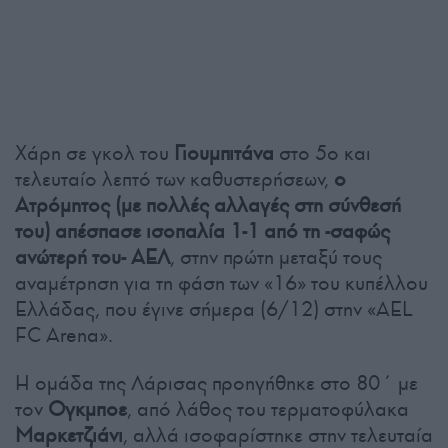
Χάρη σε γκολ του
Γιουμπιτάνα
στο 5ο και
τελευταίο λεπτό των καθυστερήσεων,
ο
Ατρόμητος (με πολλές αλλαγές στη σύνθεσή
του) απέσπασε ισοπαλία 1-1 από τη -σαφώς
ανώτερή του- ΑΕΛ
, στην πρώτη μεταξύ τους
αναμέτρηση για τη φάση των «16» του κυπέλλου
Ελλάδας, που έγινε σήμερα (6/12) στην «AEL
FC Arena».
Η ομάδα της Λάρισας προηγήθηκε στο 80΄ με
τον
Ογκμποε
, από λάθος του τερματοφύλακα
Μαρκετζιάνι
, αλλά ισοφαρίστηκε στην τελευταία