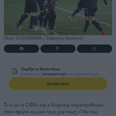
(Φωτ.: EUROKINISSI / Στέφανος Ραπάνης)
Στηρίξτε το Pontos News
Επιλέξτε μας ως
προτιμώμενη πηγή
στην Αναζήτηση Google
Προσθήκη πηγής
Τι κι αν ο ΟΦΗ και η Κηφισιά παρατάχθηκαν
στον πρώτο αγώνα τους για τους «16» του