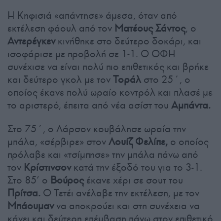
Η Κηφισιά «απάντησε» άμεσα, όταν από
εκτέλεση φάουλ από τον
Ματέους Σάντος
, ο
Αντερέγκεν
κινήθηκε στο δεύτερο δοκάρι, και
ισοφάρισε με προβολή σε 1-1. Ο ΟΦΗ
συνέχισε να είναι πολύ πιο επιθετικός και βρήκε
και δεύτερο γκολ με τον
Τοράλ
στο 25΄, ο
οποίος έκανε πολύ ωραίο κοντρόλ και πλασέ με
το αριστερό, έπειτα από νέα ασίστ του
Αμπάντα.
Στο 75΄, ο Λάρσον κουβάλησε ωραία την
μπάλα, «σέρβιρε» στον
Λουίζ Φελίπε,
ο οποίος
πρόλαβε και «τσίμπησε» την μπάλα πάνω από
τον
Κρίστινσον
κατά την έξοδό του για το 3-1.
Στο 85’ ο
Βούρος
έκανε χέρι σε σουτ του
Πρίτσα.
Ο Τετέι ανέλαβε την εκτέλεση, με τον
Μπάουμαν
να αποκρούει και στη συνέχεια να
κάνει και δεύτερη επέμβαση πάνω στον επιθετικό