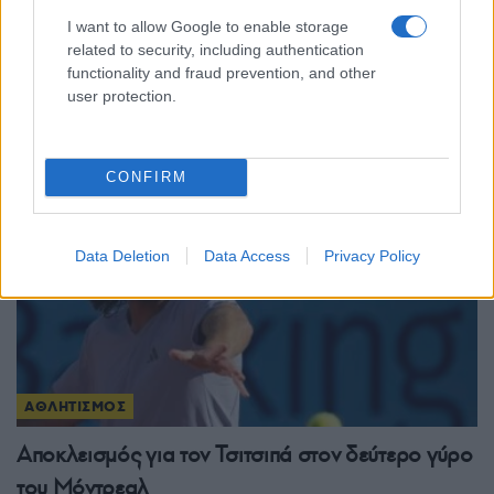
ΑΘΛΗΤΙΣΜΟΣ
I want to allow Google to enable storage
related to security, including authentication
Conference League: Στη Σόφια θα κριθεί η
functionality and fraud prevention, and other
πρόκριση του Παναθηναϊκού
user protection.
5/08/2026 - 11:58μμ
CONFIRM
Data Deletion
Data Access
Privacy Policy
ΑΘΛΗΤΙΣΜΟΣ
Αποκλεισμός για τον Τσιτσιπά στον δεύτερο γύρο
του Μόντρεαλ