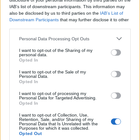
disclosure of your personal information by third parties on the
IAB’s list of downstream participants. This information may
also be disclosed by us to third parties on the
IAB’s List of
Downstream Participants
that may further disclose it to other
third parties.
Please note that this website/app uses one or more Google
Personal Data Processing Opt Outs
services and may gather and store information including but
not limited to your visit or usage behaviour. You may click to
I want to opt-out of the Sharing of my
personal data.
grant or deny consent to Google and its third-party tags to
Opted In
use your data for below specified purposes in below Google
consent section.
ΕΛΛΑΔΑ
I want to opt-out of the Sale of my
Personal Data.
Opted In
Θεσσαλονίκη: Στον Δήμο Καλαμαριάς
μεταφέρθηκε το φωτογραφικό αρχείο του Γιάννη
I want to opt-out of processing my
Personal Data for Targeted Advertising.
Κυριακίδη
Opted In
5/08/2026 - 11:29μμ
I want to opt-out of Collection, Use,
Retention, Sale, and/or Sharing of my
Personal Data that Is Unrelated with the
Purposes for which it was collected.
Opted Out