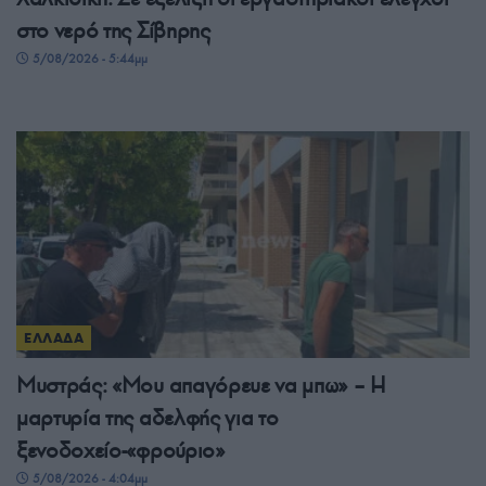
στο νερό της Σίβηρης
5/08/2026 - 5:44μμ
ΕΛΛΑΔΑ
Μυστράς: «Μου απαγόρευε να μπω» – Η
μαρτυρία της αδελφής για το
ξενοδοχείο-«φρούριο»
5/08/2026 - 4:04μμ