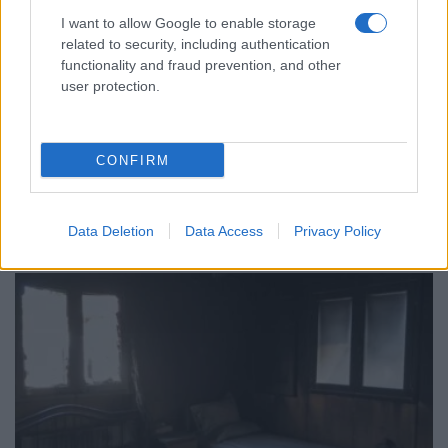
I want to allow Google to enable storage
related to security, including authentication
functionality and fraud prevention, and other
ΕΛΛΑΔΑ
user protection.
Λέσβος: Με τις καλύτερες… γεύσεις πέρασε στην
ιστορία η τριήμερη 39η Γιορτή Σαρδέλας – Το
CONFIRM
σήμα κατατεθέν του κόλπου της Καλλονής
5/08/2026 - 10:35μμ
Data Deletion
Data Access
Privacy Policy