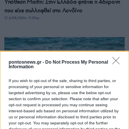
Υπόθεση Μarfin: Στην Ελλάδα φτάνει η 46χρονη
που είχε συλληφθεί στο Λονδίνο
6/08/2026 - 9:30πμ
pontosnews.gr -
Do Not Process My Personal
Information
If you wish to opt-out of the sale, sharing to third parties, or
processing of your personal or sensitive information for
ΕΛΛΑΔΑ
targeted advertising by us, please use the below opt-out
section to confirm your selection. Please note that after your
Καιρός: Τοπικά στους 38°C η θερμοκρασία –
opt-out request is processed you may continue seeing
interest-based ads based on personal information utilized by
Βοριάδες έως και 7 μποφόρ πρόσκαιρα
us or personal information disclosed to third parties prior to
6/08/2026 - 8:08πμ
your opt-out. You may separately opt-out of the further