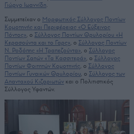
Γιώργο Ιωαννίδη
.
Συμμετείχαν ο
Μορφωτικός Σύλλογος Ποντίων
Κομοτηνής και Περιφέρειας «Ο Εύξεινος
Πόντος»
, ο
Σύλλογος Ποντίων Θρυλορίου «Η
Κερασούντα και το Γαρς»
, ο
Σύλλογος Ποντίων
Ν. Ροδόπης «Η Τραπεζούντα»
, ο
Σύλλογος
Ποντίων Σαπών «Τα Κασσιτερά»
, ο
Σύλλογος
Ποντίων Φοιτητών Κομοτηνής
, ο
Σύλλογος
Ποντίων Γυναικών Θρυλορίου
, ο
Σύλλογος των
Απανταχού Κιζαριωτών
και ο Πολιτιστικός
Σύλλογος Υφαντών.