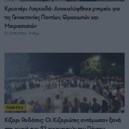
Κρυονέρι Λαγκαδά: Αποκαλύφθηκε μνημείο για
τις Γενοκτονίες Ποντίων, Θρακιωτών και
Μικρασιατών
2/08/2026 - 8:08μμ
ΠΟΝΤΟΣ
Κίζαρι Ροδόπης: Οι Κιζαριώτες αντάμωσαν ξανά
στο χωριό των 52 οικογενειών του Πόντου