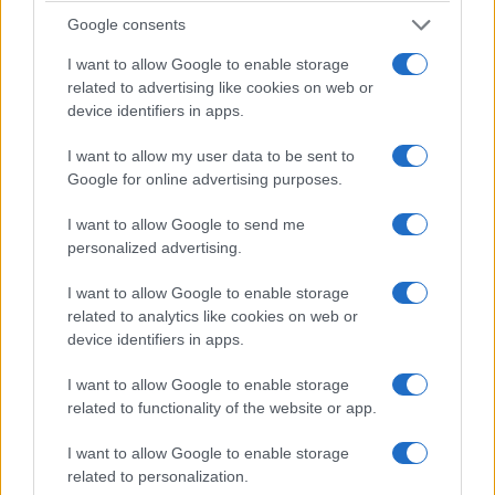
για τα μαθήματα του φθινοπώρου σε ΗΠΑ και
Google consents
Καναδά
I want to allow Google to enable storage
related to advertising like cookies on web or
7/08/2026 - 8:26μμ
device identifiers in apps.
I want to allow my user data to be sent to
Google for online advertising purposes.
I want to allow Google to send me
personalized advertising.
I want to allow Google to enable storage
related to analytics like cookies on web or
device identifiers in apps.
ΠΟΝΤΟΣ
I want to allow Google to enable storage
related to functionality of the website or app.
Έφυγε από τη ζωή ο Κύριλλος Τσακιρίδης,
πρόεδρος του Ποντιακού Συλλόγου Λόφου
I want to allow Google to enable storage
related to personalization.
Ελασσόνας