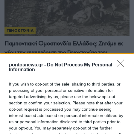
ΓΕΝΟΚΤΟΝΙΑ
Παμποντιακή Ομοσπονδία Ελλάδος: Ζητάμε εκ
νέου την αναγνώριση της Γενοκτονίας των
Ασσυρίων από την Ελλάδα
pontosnews.gr -
Do Not Process My Personal
Information
7/08/2026 - 11:08μμ
If you wish to opt-out of the sale, sharing to third parties, or
processing of your personal or sensitive information for
targeted advertising by us, please use the below opt-out
section to confirm your selection. Please note that after your
opt-out request is processed you may continue seeing
interest-based ads based on personal information utilized by
us or personal information disclosed to third parties prior to
your opt-out. You may separately opt-out of the further