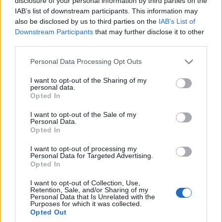
disclosure of your personal information by third parties on the
IAB’s list of downstream participants. This information may
ΠΟΝΤΟΣ
also be disclosed by us to third parties on the
IAB’s List of
Downstream Participants
that may further disclose it to other
Δέσμενα: Το ελληνικό χωριό – αετοφωλιά της
third parties.
Αργυρούπολης του Πόντου
Please note that this website/app uses one or more Google
Personal Data Processing Opt Outs
services and may gather and store information including but
7/08/2026 - 9:35μμ
not limited to your visit or usage behaviour. You may click to
I want to opt-out of the Sharing of my
personal data.
grant or deny consent to Google and its third-party tags to
Opted In
use your data for below specified purposes in below Google
consent section.
I want to opt-out of the Sale of my
Personal Data.
Opted In
I want to opt-out of processing my
Personal Data for Targeted Advertising.
Opted In
I want to opt-out of Collection, Use,
Retention, Sale, and/or Sharing of my
Personal Data that Is Unrelated with the
ΠΟΝΤΟΣ
Purposes for which it was collected.
Opted Out
Ποντιακά χωρίς σύνορα: Ανοιχτές οι εγγραφές