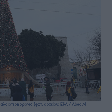
παλαιότερη χρονιά (φωτ. αρχείου: EPA / Abed Al