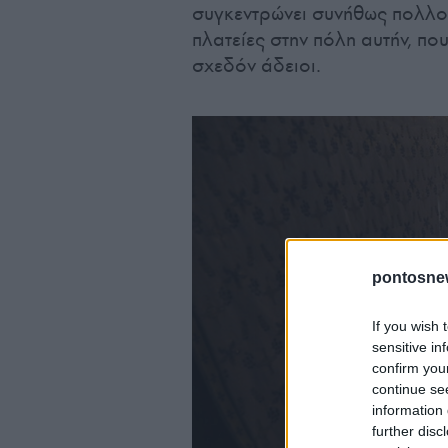
συγκεντρώνει συνήθως πολλού
πλατείες στην πόλη αυτήν, που
σχεδόν άδειοι.
pontosne
If you wish 
sensitive in
confirm you
continue se
information 
further disc