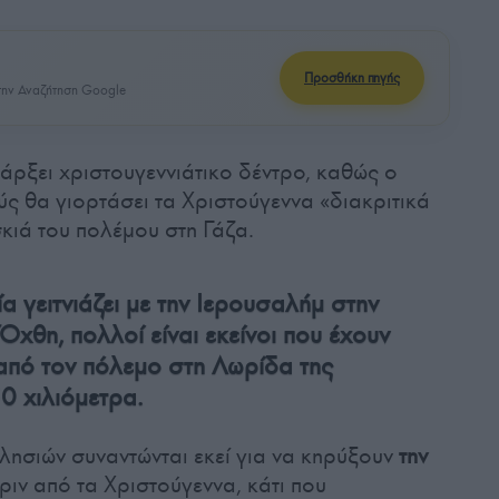
Προσθήκη πηγής
ην Αναζήτηση Google
άρξει χριστουγεννιάτικο δέντρο, καθώς ο
ύς θα γιορτάσει τα Χριστούγεννα «διακριτικά
κιά του πολέμου στη Γάζα.
α γειτνιάζει με την Ιερουσαλήμ στην
Όχθη, πολλοί είναι εκείνοι που έχουν
από τον πόλεμο στη Λωρίδα της
50 χιλιόμετρα.
κλησιών συναντώνται εκεί για να κηρύξουν
την
ριν από τα Χριστούγεννα, κάτι που