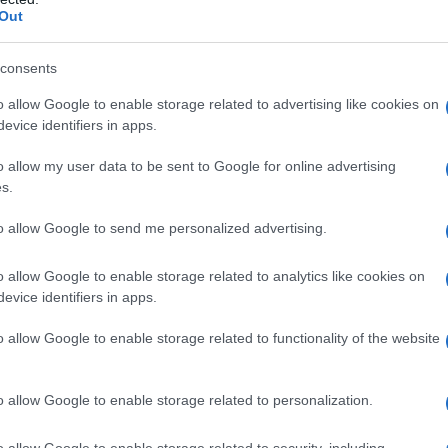
Out
την «αβέβαιη τύχη των αγαπημένων τους» – μια
ειες και τους φίλους των ομήρων που
consents
o allow Google to enable storage related to advertising like cookies on
evice identifiers in apps.
o allow my user data to be sent to Google for online advertising
s.
to allow Google to send me personalized advertising.
Tweet
Send
o allow Google to enable storage related to analytics like cookies on
evice identifiers in apps.
ε μας στο
Google News
o allow Google to enable storage related to functionality of the website
o allow Google to enable storage related to personalization.
o allow Google to enable storage related to security, including