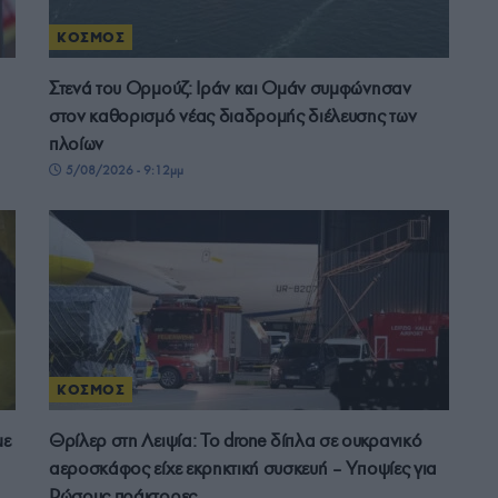
ΚΟΣΜΟΣ
Στενά του Ορμούζ: Ιράν και Ομάν συμφώνησαν
στον καθορισμό νέας διαδρομής διέλευσης των
πλοίων
5/08/2026 - 9:12μμ
ΚΟΣΜΟΣ
με
Θρίλερ στη Λειψία: Το drone δίπλα σε ουκρανικό
αεροσκάφος είχε εκρηκτική συσκευή – Υποψίες για
Ρώσους πράκτορες