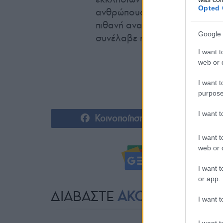
Opted 
ανθρώπους που αγωνιούν για 
πιθανή αναφορά στις οικογέν
Google 
συνέλαβε η Χαμάς.
I want t
web or d
I want t
purpose
I want 
Κοινοποίηση
I want t
web or d
Ακολουθήστ
I want t
or app.
ΔΙΑΒΑΣΤΕ
ΑΚΟΜΗ
I want t
I want t