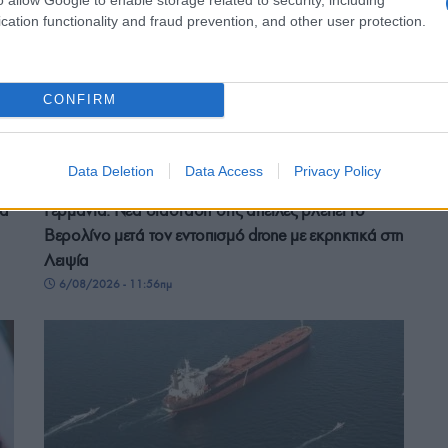
cation functionality and fraud prevention, and other user protection.
CONFIRM
ΚΟΣΜΟΣ
Data Deletion
Data Access
Privacy Policy
βα
Γερμανία: Νέα διάσταση στις απειλές βλέπει το
Βερολίνο μετά τον εντοπισμό drone με εκρηκτικά στη
Λειψία
6/08/2026 - 11:56πμ