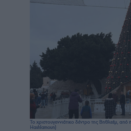
Το χριστουγεννιάτικο δέντρο της Βηθλεέμ, από 
Hashlamoun)