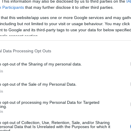
. This information may also be disclosed by us to third parties on the
IA
Participants
that may further disclose it to other third parties.
 that this website/app uses one or more Google services and may gath
including but not limited to your visit or usage behaviour. You may click 
 to Google and its third-party tags to use your data for below specifi
 Δυτική Όχθη (φωτ.: EPA / Abed Al Hashlamoun)
ogle consent section.
 Βηθλεέμ,
ούτε κατά τη διάρκεια της πανδημίας
.
l Data Processing Opt Outs
βερό», λέει Reuters ο π. Ιμπραχήμ Φαλτάς, ένας
στά από το Ναό της Γέννησης. «Η σημερινή
o opt-out of the Sharing of my personal data.
ς», προσθέτει.
In
o opt-out of the Sale of my Personal Data.
άνε «για τα πολλά παιδιά, τις
In
κιωμένους, τους ανθρώπους που
to opt-out of processing my Personal Data for Targeted
 τον τρελό πόλεμο», σχολιάζει.
ing.
In
 στις 10 Νοεμβρίου οι αρχηγοί των
o opt-out of Collection, Use, Retention, Sale, and/or Sharing
ersonal Data that Is Unrelated with the Purposes for which it
ους,
εκφράζουν συμπάθεια
προς τους
lected.