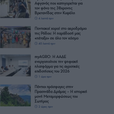
Αφγανός που κατηγορείται για
τον φόνο της 38χρονης
Βρετανίδας στην Κυψέλη
4 λεπτά πριν
Ποντιακοί χοροί στο αεροδρόμιο
της Ρόδου: Η παράδοσή μας
«πέταξε» σε όλο τον κόσμο
40 λεπτά πριν
myAGRO: Η ΑΑΔΕ
ενεργοποίησε την ψηφιακή
πλατφόρμα για τις αγροτικές
επιδοτήσεις του 2026
1 ώρα πριν
Πόντιοι πρόσφυγες στην
Πρασινάδα Δράμας – Η ιστορική
μονή Μεταμορφώσεως του
Σωτήρος
2 ώρες πριν