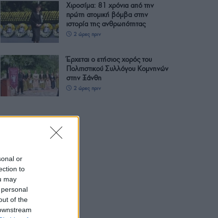
Χιροσίμα: 81 χρόνια από την
πρώτη ατομική βόμβα στην
ιστορία της ανθρωπότητας
2 ώρες πριν
Έρχεται ο ετήσιος χορός του
Πολιτιστικού Συλλόγου Κομνηνών
στην Ξάνθη
2 ώρες πριν
sonal or
ection to
ou may
 personal
out of the
 downstream