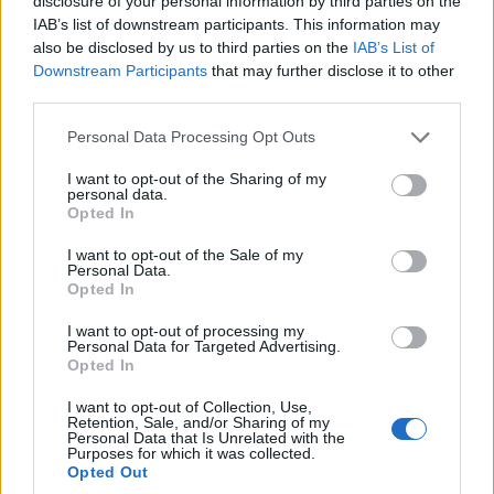
disclosure of your personal information by third parties on the
από το 112, στη μάχη 7 εναέρια μέσα
IAB’s list of downstream participants. This information may
7/08/2026 - 4:46μμ
also be disclosed by us to third parties on the
IAB’s List of
Downstream Participants
that may further disclose it to other
third parties.
Please note that this website/app uses one or more Google
Personal Data Processing Opt Outs
services and may gather and store information including but
not limited to your visit or usage behaviour. You may click to
I want to opt-out of the Sharing of my
personal data.
grant or deny consent to Google and its third-party tags to
Opted In
use your data for below specified purposes in below Google
consent section.
I want to opt-out of the Sale of my
Personal Data.
Opted In
ΕΛΛΑΔΑ
I want to opt-out of processing my
Personal Data for Targeted Advertising.
Θεσσαλονίκη: Πυρκαγιά σε δασική έκταση στο
Opted In
Μονοπήγαδο Θέρμης
I want to opt-out of Collection, Use,
Retention, Sale, and/or Sharing of my
7/08/2026 - 4:41μμ
Personal Data that Is Unrelated with the
Purposes for which it was collected.
Opted Out