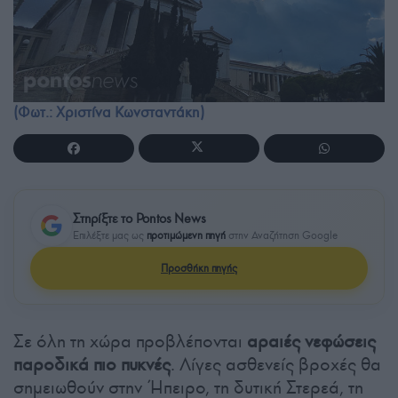
(Φωτ.: Χριστίνα Κωνσταντάκη)
Στηρίξτε το Pontos News
Επιλέξτε μας ως
προτιμώμενη πηγή
στην Αναζήτηση Google
Προσθήκη πηγής
Σε όλη τη χώρα προβλέπονται
αραιές νεφώσεις
παροδικά πιο πυκνές
. Λίγες ασθενείς βροχές θα
σημειωθούν στην Ήπειρο, τη δυτική Στερεά, τη