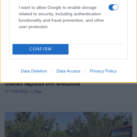
I want to allow Google to enable storage
related to security, including authentication
functionality and fraud prevention, and other
user protection.
CONFIRM
ΕΛΛΑΔΑ
ΕΛΑΣ: Φυτεία με περισσότερα από 2.000
Data Deletion
Data Access
Privacy Policy
δενδρύλλια κάνναβης εντοπίστηκε σε δύσβατη
δασική περιοχή στη Φθιώτιδα
7/08/2026 - 1:32μμ