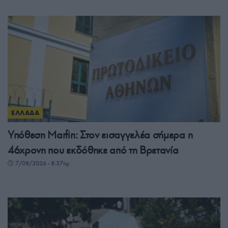
ΕΛΛΑΔΑ
Υπόθεση Marfin: Στον εισαγγελέα σήμερα η
46χρονη που εκδόθηκε από τη Βρετανία
7/08/2026 - 8:37πμ