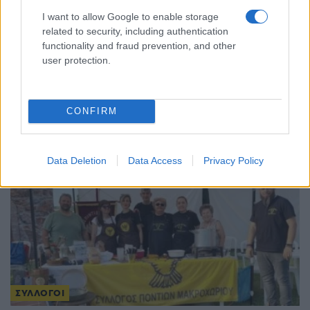
I want to allow Google to enable storage
related to security, including authentication
functionality and fraud prevention, and other
ΣΥΛΛΟΓΟΙ
user protection.
Θερισμός στα παρχάρια του Πόντου: Όταν ο
μόχθος γινόταν τραγούδι και γιορτή
CONFIRM
17/07/2026 - 7:57μμ
Data Deletion
Data Access
Privacy Policy
ΣΥΛΛΟΓΟΙ