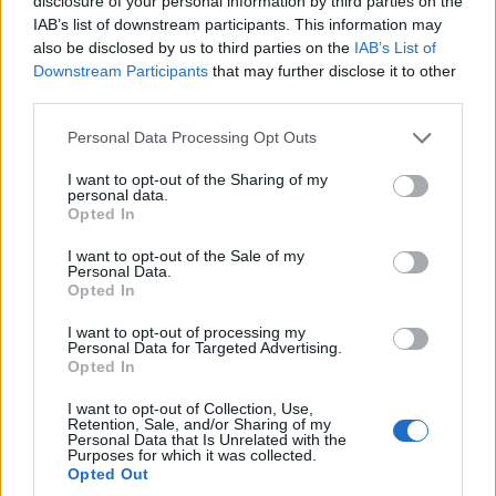
disclosure of your personal information by third parties on the
IAB’s list of downstream participants. This information may
also be disclosed by us to third parties on the
IAB’s List of
Downstream Participants
that may further disclose it to other
third parties.
Please note that this website/app uses one or more Google
Personal Data Processing Opt Outs
services and may gather and store information including but
not limited to your visit or usage behaviour. You may click to
I want to opt-out of the Sharing of my
personal data.
grant or deny consent to Google and its third-party tags to
Opted In
use your data for below specified purposes in below Google
ΣΥΛΛΟΓΟΙ
consent section.
I want to opt-out of the Sale of my
Personal Data.
Πόντος και Κρήτη ανταμώνουν στον Πολιτιστικό
Opted In
Ποντιακό Σύλλογο Αμπελοκήπων-Μενεμένης «Το
I want to opt-out of processing my
Personal Data for Targeted Advertising.
Καΐστρι»
Opted In
18/07/2026 - 11:51πμ
I want to opt-out of Collection, Use,
Retention, Sale, and/or Sharing of my
Personal Data that Is Unrelated with the
Purposes for which it was collected.
Opted Out