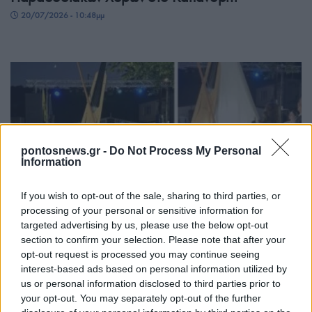
20/07/2026 - 10:48μμ
pontosnews.gr -
Do Not Process My Personal
Information
ΣΥΛΛΟΓΟΙ
If you wish to opt-out of the sale, sharing to third parties, or
processing of your personal or sensitive information for
Μνημείο ποντιακής λύρας στη Διποταμία
targeted advertising by us, please use the below opt-out
section to confirm your selection. Please note that after your
Καστοριάς: Συγκίνηση στα αποκαλυπτήρια που
opt-out request is processed you may continue seeing
έγιναν από τη Βούλα Πατουλίδου
interest-based ads based on personal information utilized by
us or personal information disclosed to third parties prior to
19/07/2026 - 2:55μμ
your opt-out. You may separately opt-out of the further