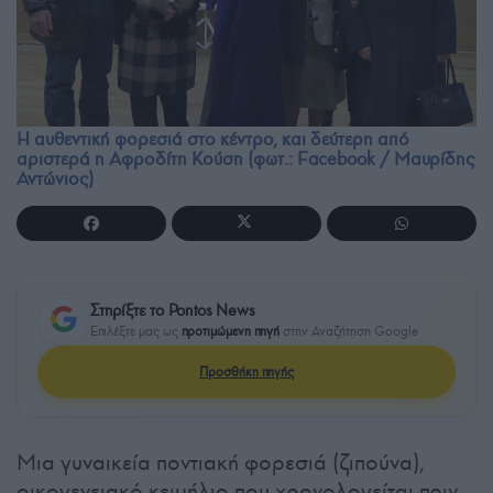
Η αυθεντική φορεσιά στο κέντρο, και δεύτερη από
αριστερά η Αφροδίτη Κούση (φωτ.: Facebook / Μαυρίδης
Αντώνιος)
Στηρίξτε το Pontos News
Επιλέξτε μας ως
προτιμώμενη πηγή
στην Αναζήτηση Google
Προσθήκη πηγής
Μια γυναικεία ποντιακή φορεσιά (ζιπούνα),
οικογενειακό κειμήλιο που χρονολογείται πριν