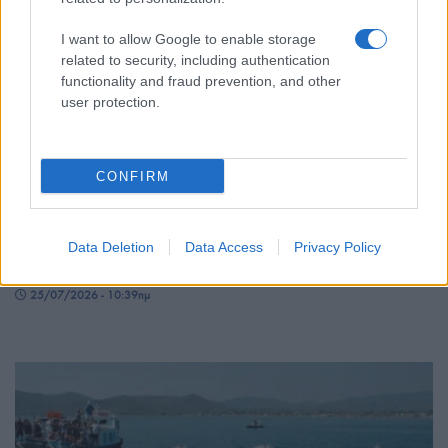
I want to allow Google to enable storage
related to security, including authentication
functionality and fraud prevention, and other
user protection.
CONFIRM
ΠΟΛΙΤΙΚΑ - ΜΙΚΡΑΣΙΑΤΙΚΑ
Πώς η μετανάστευση στη Μικρά Ασία άλλαξε τον
Data Deletion
Data Access
Privacy Policy
χάρτη της Οθωμανικής Αυτοκρατορίας
25/07/2026 - 10:39πμ