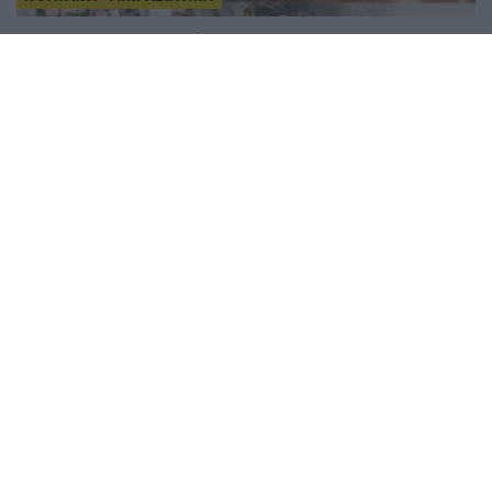
Μικρασία χαίρε: Η Νέα Ιωνία γίνεται η
πρωτεύουσα του προσφυγικού ελληνισμού στο 7ο
Πανελλήνιο Αντάμωμα Μικρασιατικών Σωματείων
27/06/2026 - 9:56πμ
ΠΟΛΙΤΙΚΑ - ΜΙΚΡΑΣΙΑΤΙΚΑ
Η Νέα Ιωνία μετρά αντίστροφα για το 7ο