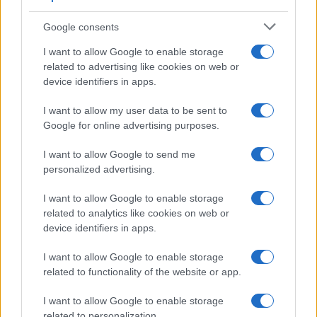
κεντήματα μιας χαμένης πατρίδας
26/07/2026 - 7:28μμ
Google consents
I want to allow Google to enable storage
related to advertising like cookies on web or
device identifiers in apps.
I want to allow my user data to be sent to
Google for online advertising purposes.
I want to allow Google to send me
personalized advertising.
I want to allow Google to enable storage
ΠΟΛΙΤΙΚΑ - ΜΙΚΡΑΣΙΑΤΙΚΑ
related to analytics like cookies on web or
device identifiers in apps.
Από την Κρήνη στο Καστέλλο Χίου: Η εικόνα της
Αγίας Παρασκευής που πέρασε το Αιγαίο
I want to allow Google to enable storage
related to functionality of the website or app.
26/07/2026 - 3:06μμ
I want to allow Google to enable storage
related to personalization.