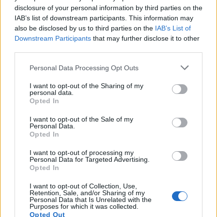
Χίος: Αναβίωσε για μια ακόμη χρονιά η άφιξη των
disclosure of your personal information by third parties on the
Μικρασιατών προσφύγων με τα ψαροκάικα –
IAB’s list of downstream participants. This information may
also be disclosed by us to third parties on the
IAB’s List of
Μαζί τους και η εικόνα της Αγίας Παρασκευής
Downstream Participants
that may further disclose it to other
27/07/2026 - 10:07πμ
third parties.
Please note that this website/app uses one or more Google
Personal Data Processing Opt Outs
services and may gather and store information including but
not limited to your visit or usage behaviour. You may click to
I want to opt-out of the Sharing of my
personal data.
grant or deny consent to Google and its third-party tags to
Opted In
use your data for below specified purposes in below Google
consent section.
I want to opt-out of the Sale of my
Personal Data.
Opted In
I want to opt-out of processing my
Personal Data for Targeted Advertising.
Opted In
ΠΟΛΙΤΙΚΑ - ΜΙΚΡΑΣΙΑΤΙΚΑ
I want to opt-out of Collection, Use,
Οι γυναίκες της Σινασού και οι «επίσημες»
Retention, Sale, and/or Sharing of my
Personal Data that Is Unrelated with the
παραδοσιακές φορεσιές τους – Τα σπάνια
Purposes for which it was collected.
Opted Out