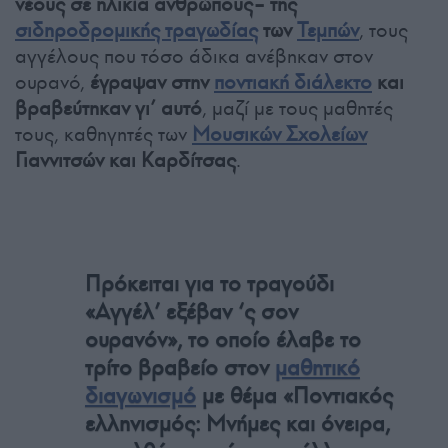
νέους σε ηλικία ανθρώπους– της
σιδηροδρομικής τραγωδίας
των
Τεμπών
, τους
αγγέλους που τόσο άδικα ανέβηκαν στον
ουρανό,
έγραψαν στην
ποντιακή διάλεκτο
και
βραβεύτηκαν γι’ αυτό
, μαζί με τους μαθητές
τους, καθηγητές των
Μουσικών Σχολείων
Γιαννιτσών και Καρδίτσας
.
Πρόκειται για το τραγούδι
«Αγγέλ’ εξέβαν ‘ς σον
ουρανόν», το οποίο έλαβε το
τρίτο βραβείο στον
μαθητικό
διαγωνισμό
με θέμα «Ποντιακός
ελληνισμός: Μνήμες και όνειρα,