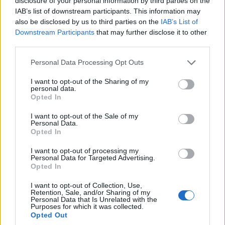
disclosure of your personal information by third parties on the
νέου την αναγνώριση της Γενοκτονίας των
IAB’s list of downstream participants. This information may
Ασσυρίων από την Ελλάδα
also be disclosed by us to third parties on the
IAB’s List of
Downstream Participants
that may further disclose it to other
7/08/2026 - 11:08μμ
third parties.
Please note that this website/app uses one or more Google
Personal Data Processing Opt Outs
services and may gather and store information including but
not limited to your visit or usage behaviour. You may click to
I want to opt-out of the Sharing of my
personal data.
grant or deny consent to Google and its third-party tags to
Opted In
use your data for below specified purposes in below Google
consent section.
I want to opt-out of the Sale of my
Personal Data.
Opted In
I want to opt-out of processing my
Personal Data for Targeted Advertising.
ΠΟΝΤΟΣ
Opted In
Δέσμενα: Το ελληνικό χωριό – αετοφωλιά της
I want to opt-out of Collection, Use,
Retention, Sale, and/or Sharing of my
Αργυρούπολης του Πόντου
Personal Data that Is Unrelated with the
Purposes for which it was collected.
7/08/2026 - 9:35μμ
Opted Out