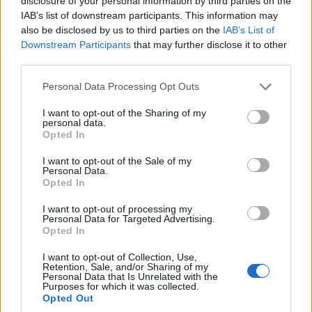
disclosure of your personal information by third parties on the
IAB’s list of downstream participants. This information may
also be disclosed by us to third parties on the
IAB’s List of
Downstream Participants
that may further disclose it to other
third parties.
Please note that this website/app uses one or more Google
Personal Data Processing Opt Outs
services and may gather and store information including but
not limited to your visit or usage behaviour. You may click to
I want to opt-out of the Sharing of my
personal data.
grant or deny consent to Google and its third-party tags to
Opted In
use your data for below specified purposes in below Google
consent section.
I want to opt-out of the Sale of my
ΚΥΠΡΟΣ
Personal Data.
Opted In
ΟΥΝΦΙΚΥΠ: Η κατάσταση στην Πύλα παραμένει
I want to opt-out of processing my
«βαθιά ανησυχητική» σύμφωνα με την έκθεση
Personal Data for Targeted Advertising.
Opted In
Γκουτέρες
I want to opt-out of Collection, Use,
7/07/2026 - 10:26πμ
Retention, Sale, and/or Sharing of my
Personal Data that Is Unrelated with the
Purposes for which it was collected.
Opted Out