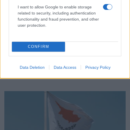
I want to allow Google to enable storage
related to security, including authentication
functionality and fraud prevention, and other
user protection.
ΚΥΠΡΟΣ
Κύπρος: Πατέρας τεσσάρων παιδιών ο
CONFIRM
αστυνομικός που πυροβόλησε τη σύζυγό του –
«Μου έκανε νόημα ότι ήθελε βοήθεια»
Data Deletion
Data Access
Privacy Policy
30/06/2026 - 7:13μμ