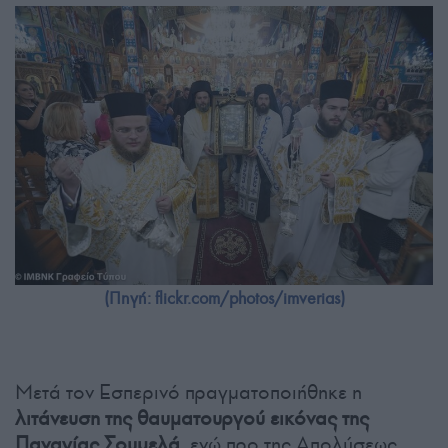
(Πηγή: flickr.com/photos/imverias)
Μετά τον Εσπερινό πραγματοποιήθηκε η
λιτάνευση της θαυματουργού εικόνας της
Παναγίας Σουμελά
, ενώ προ της Απολύσεως