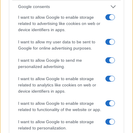
Αγωνία για τους χριστιανούς στους Αγίους
Google consents
Τόπους
I want to allow Google to enable storage
related to advertising like cookies on web or
21/07/2026 - 11:08μμ
device identifiers in apps.
I want to allow my user data to be sent to
Google for online advertising purposes.
I want to allow Google to send me
personalized advertising.
I want to allow Google to enable storage
related to analytics like cookies on web or
device identifiers in apps.
ΠΙΣΤΗ
I want to allow Google to enable storage
related to functionality of the website or app.
Αγία Μαρίνα: Σήμερα η Εκκλησία τιμά τη
Μικρασιάτισσα παρθενομάρτυρα – Ο πατέρας
I want to allow Google to enable storage
related to personalization.
της την μίσησε γιατί έγινε χριστιανή