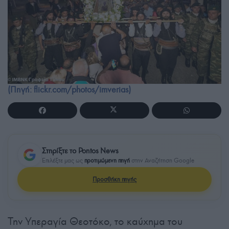
(Πηγή: flickr.com/photos/imverias)
Στηρίξτε το Pontos News
Επιλέξτε μας ως
προτιμώμενη πηγή
στην Αναζήτηση Google
Προσθήκη πηγής
Την Υπεραγία Θεοτόκο, το καύχημα του