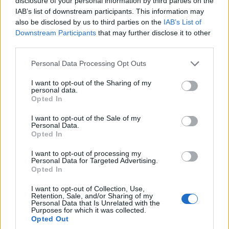
disclosure of your personal information by third parties on the
IAB’s list of downstream participants. This information may
also be disclosed by us to third parties on the
IAB’s List of
ΠΙΣΤΗ
Downstream Participants
that may further disclose it to other
Νέος αρχιεπίσκοπος Καναδά ο μητροπολίτης
third parties.
Νέας Ιερσέης Απόστολος
Please note that this website/app uses one or more Google
Personal Data Processing Opt Outs
services and may gather and store information including but
22/07/2026 - 9:27μμ
not limited to your visit or usage behaviour. You may click to
I want to opt-out of the Sharing of my
personal data.
grant or deny consent to Google and its third-party tags to
Opted In
use your data for below specified purposes in below Google
consent section.
I want to opt-out of the Sale of my
Personal Data.
Opted In
I want to opt-out of processing my
Personal Data for Targeted Advertising.
Opted In
I want to opt-out of Collection, Use,
Retention, Sale, and/or Sharing of my
Personal Data that Is Unrelated with the
ΠΙΣΤΗ
Purposes for which it was collected.
Opted Out
Βαρθολομαίος και Θεόφιλος στο Φανάρι: