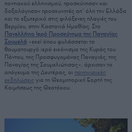
ποντιακού ελληνισμού, προσκύνησαν και
δοξολόγησαν προσκυνητές απ’ όλη την Ελλάδα
και το εξωτερικό στις φιλόξενες πλαγιές του
Βερμίου, στην Καστανιά Ημαθίας. Στο
Πανελλήνιο Ιερό Προσκύνημα της Παναγίας
Σουμελά
–εκεί όπου φυλάσσεται το
θαυματουργό ιερό εικόνισμα της Κυράς του
Πόντου, της Προσφυγομάνας Παναγιάς, της
Παναγίας της Σουμελιώτισας–, άρχισαν το
απόγευμα της Δευτέρας, οι
πανηγυρικές
εκδηλώσεις
για τη Θεομητορική Εορτή της
Κοιμήσεως της Θεοτόκου.