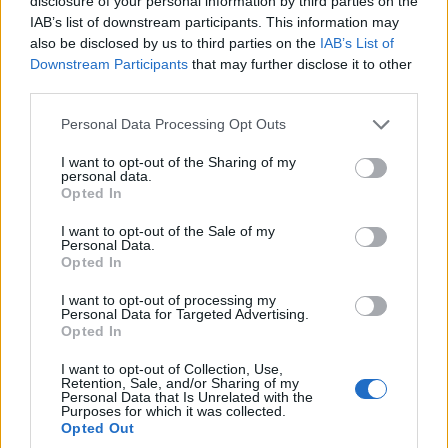
disclosure of your personal information by third parties on the
εξελίξεις στην Ανατολική Μεσόγειο
IAB’s list of downstream participants. This information may
also be disclosed by us to third parties on the
IAB’s List of
25/07/2026 - 3:05μμ
Downstream Participants
that may further disclose it to other
third parties.
Please note that this website/app uses one or more Google
Personal Data Processing Opt Outs
services and may gather and store information including but
not limited to your visit or usage behaviour. You may click to
I want to opt-out of the Sharing of my
personal data.
grant or deny consent to Google and its third-party tags to
Opted In
use your data for below specified purposes in below Google
consent section.
I want to opt-out of the Sale of my
Personal Data.
Opted In
I want to opt-out of processing my
ΠΟΛΙΤΙΚΗ
Personal Data for Targeted Advertising.
Opted In
52η επέτειος Αποκατάστασης της Δημοκρατίας:
I want to opt-out of Collection, Use,
Τα πολιτικά «πηγαδάκια» στο Προεδρικό Μέγαρο
Retention, Sale, and/or Sharing of my
Personal Data that Is Unrelated with the
και οι εκλογές
Purposes for which it was collected.
Opted Out
24/07/2026 - 11:59μμ