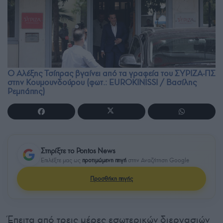
Ο Αλέξης Τσίπρας βγαίνει από τα γραφεία του ΣΥΡΙΖΑ-ΠΣ
στην Κουμουνδούρου (φωτ.: EUROKINISSI / Βασίλης
Ρεμπάπης)
Στηρίξτε το Pontos News
Επιλέξτε μας ως
προτιμώμενη πηγή
στην Αναζήτηση Google
Προσθήκη πηγής
Έπειτα από τρεις μέρες εσωτερικών διεργασιών