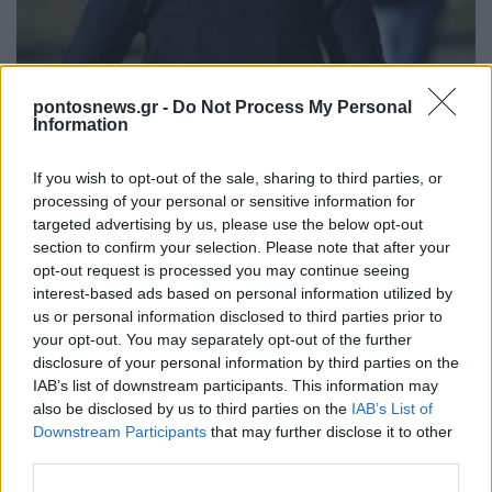
ΕΛΛΑΔΑ
pontosnews.gr -
Do Not Process My Personal
Information
ΕΛΑΣ: Συνελήφθη στη Γερμανία 31χρονος
If you wish to opt-out of the sale, sharing to third parties, or
εμπλεκόμενος στη δολοφονία Ζαμπούνη –
processing of your personal or sensitive information for
Κινούνται οι διαδικασίες έκδοσής του στην
targeted advertising by us, please use the below opt-out
Ελλάδα
section to confirm your selection. Please note that after your
opt-out request is processed you may continue seeing
7/08/2026 - 10:55πμ
interest-based ads based on personal information utilized by
us or personal information disclosed to third parties prior to
your opt-out. You may separately opt-out of the further
disclosure of your personal information by third parties on the
IAB’s list of downstream participants. This information may
also be disclosed by us to third parties on the
IAB’s List of
Downstream Participants
that may further disclose it to other
third parties.