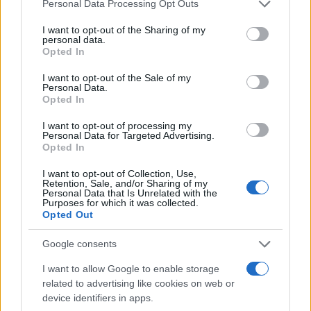
Please note that this website/app uses one or more Google
Personal Data Processing Opt Outs
services and may gather and store information including but
not limited to your visit or usage behaviour. You may click to
I want to opt-out of the Sharing of my
personal data.
grant or deny consent to Google and its third-party tags to
ΕΛΛΑΔΑ
Opted In
use your data for below specified purposes in below Google
Σέρρες: Δύο νεκροί μετά από μετωπική
consent section.
I want to opt-out of the Sale of my
Personal Data.
σύγκρουση ΙΧ με φορτηγό στην Παλαιοκώμη
Opted In
7/08/2026 - 10:28πμ
I want to opt-out of processing my
Personal Data for Targeted Advertising.
Opted In
I want to opt-out of Collection, Use,
Retention, Sale, and/or Sharing of my
Personal Data that Is Unrelated with the
Purposes for which it was collected.
Opted Out
Google consents
I want to allow Google to enable storage
related to advertising like cookies on web or
ΕΛΛΑΔΑ
device identifiers in apps.