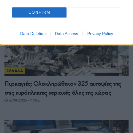
CONFIRM
Data Deletion
Data Access
Privacy Policy
ΕΛΛΑΔΑ
Πυρκαγιές: Ολοκληρώθηκαν 325 αυτοψίες της
στις πυρόπληκτες περιοχές όλης της χώρας
6/08/2026 - 7:59μμ