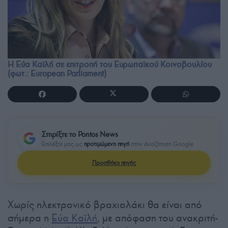
Η Εύα Καϊλή σε επιτροπή του Ευρωπαϊκού Κοινοβουλίου
(φωτ.: European Parliament)
Στηρίξτε το Pontos News
Επιλέξτε μας ως
προτιμώμενη πηγή
στην Αναζήτηση Google
Προσθήκη πηγής
Χωρίς ηλεκτρονικό βραχιολάκι θα είναι από
σήμερα η
Εύα Καϊλή
, με απόφαση του ανακριτή-