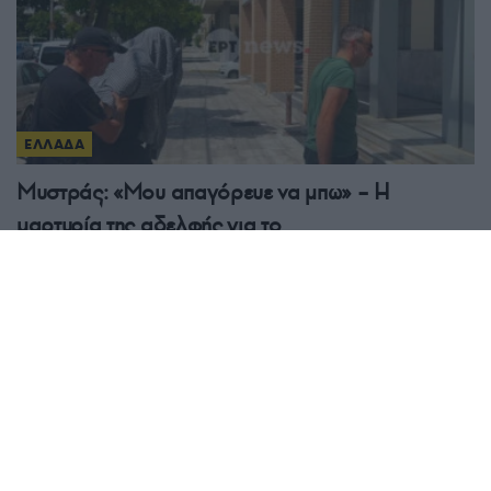
ΕΛΛΑΔΑ
Μυστράς: «Μου απαγόρευε να μπω» – Η
μαρτυρία της αδελφής για το
ξενοδοχείο-«φρούριο»
5/08/2026 - 4:04μμ