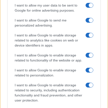
Υπόθεση Marfin: Στον εισαγγελέα σήμερα η
I want to allow my user data to be sent to
46χρονη που εκδόθηκε από τη Βρετανία
Google for online advertising purposes.
7/08/2026 - 8:37πμ
I want to allow Google to send me
personalized advertising.
I want to allow Google to enable storage
related to analytics like cookies on web or
device identifiers in apps.
I want to allow Google to enable storage
related to functionality of the website or app.
I want to allow Google to enable storage
related to personalization.
ΕΛΛΑΔΑ
I want to allow Google to enable storage
Καιρός: Έως 38 βαθμούς η θερμοκρασία – Πού
related to security, including authentication
functionality and fraud prevention, and other
αναμένονται βροχές και καταιγίδες
user protection.
7/08/2026 - 8:08πμ