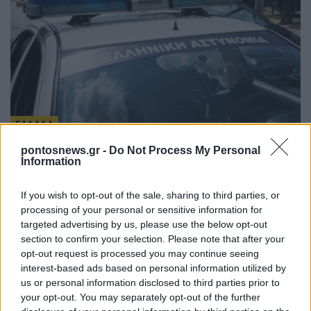
ΕΛΛΑΔΑ
pontosnews.gr -
Do Not Process My Personal
Άνω Λιόσια: Διαλευκάνθηκε η υπόθεση του
Information
72χρονου που βρέθηκε νεκρός σε αυτοκίνητο –
Δύο συλλήψεις
If you wish to opt-out of the sale, sharing to third parties, or
processing of your personal or sensitive information for
6/08/2026 - 7:30μμ
targeted advertising by us, please use the below opt-out
section to confirm your selection. Please note that after your
opt-out request is processed you may continue seeing
interest-based ads based on personal information utilized by
us or personal information disclosed to third parties prior to
your opt-out. You may separately opt-out of the further