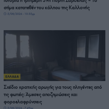
ιστορία η τριήμερη 39η Γιορτή Σαρδέλας – Το
σήμα κατατεθέν του κόλπου της Καλλονής
5/08/2026 - 10:35μμ
ΕΛΛΑΔΑ
Σχέδιο κρατικής αρωγής για τους πληγέντες από
τις φωτιές: Άμεσες αποζημιώσεις και
φοροελαφρύνσεις
5/08/2026 - 7:49μμ