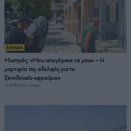
ΕΛΛΑΔΑ
Μυστράς: «Μου απαγόρευε να μπω» – Η
μαρτυρία της αδελφής για το
ξενοδοχείο-«φρούριο»
5/08/2026 - 4:04μμ