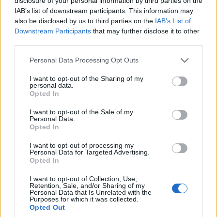
disclosure of your personal information by third parties on the
IAB’s list of downstream participants. This information may
also be disclosed by us to third parties on the
IAB’s List of
Downstream Participants
that may further disclose it to other
third parties.
ΕΛΛΑΔΑ
Please note that this website/app uses one or more Google
Personal Data Processing Opt Outs
services and may gather and store information including but
Μετρό Θεσσαλονίκης: Προσωρινές αλλαγές στο
not limited to your visit or usage behaviour. You may click to
I want to opt-out of the Sharing of my
personal data.
grant or deny consent to Google and its third-party tags to
ωράριο λειτουργίας σήμερα και αύριο
Opted In
use your data for below specified purposes in below Google
6/08/2026 - 5:09μμ
consent section.
I want to opt-out of the Sale of my
Personal Data.
Opted In
I want to opt-out of processing my
Personal Data for Targeted Advertising.
Opted In
I want to opt-out of Collection, Use,
Retention, Sale, and/or Sharing of my
Personal Data that Is Unrelated with the
Purposes for which it was collected.
Opted Out