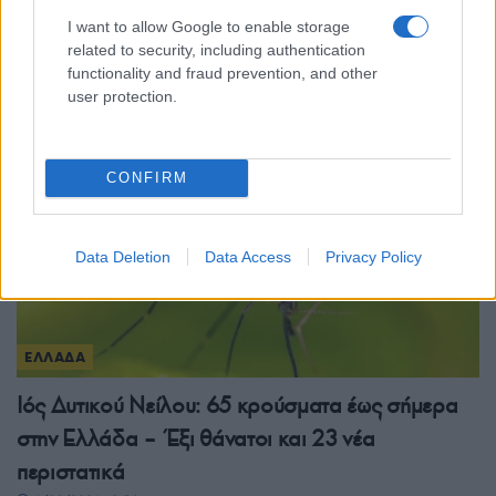
κατηγορείται για τον φόνο της 38χρονης
I want to allow Google to enable storage
Βρετανίδας στην Κυψέλη
related to security, including authentication
functionality and fraud prevention, and other
6/08/2026 - 3:08μμ
user protection.
CONFIRM
Data Deletion
Data Access
Privacy Policy
ΕΛΛΑΔΑ
Ιός Δυτικού Νείλου: 65 κρούσματα έως σήμερα
στην Ελλάδα – Έξι θάνατοι και 23 νέα
περιστατικά