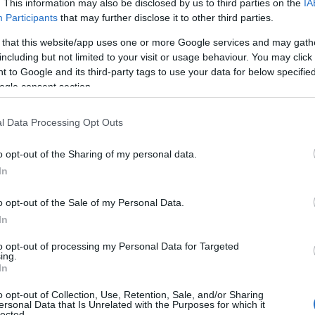
. This information may also be disclosed by us to third parties on the
IA
 statements cannot change the facts.
Participants
that may further disclose it to other third parties.
 that this website/app uses one or more Google services and may gath
including but not limited to your visit or usage behaviour. You may click 
 insisting on their mistakes are
 to Google and its third-party tags to use your data for below specifi
ogle consent section.
membered as hypocrites.
l Data Processing Opt Outs
o lecture us on our history.
o opt-out of the Sharing of my personal data.
In
o opt-out of the Sale of my Personal Data.
lu (@MevlutCavusoglu)
April 24,
In
to opt-out of processing my Personal Data for Targeted
ing.
In
έδωσε και το υπουργείο Εξωτερικών της
o opt-out of Collection, Use, Retention, Sale, and/or Sharing
εται:
ersonal Data that Is Unrelated with the Purposes for which it
lected.