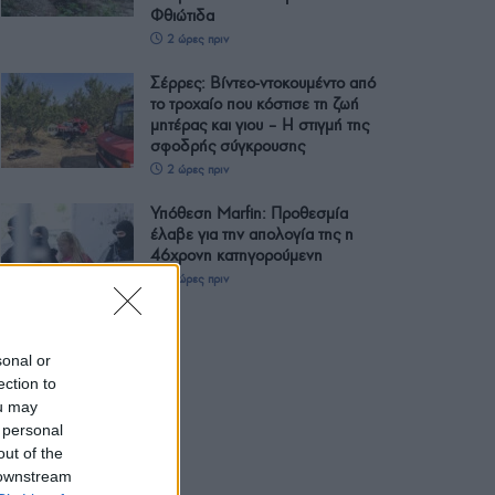
Φθιώτιδα
2 ώρες πριν
Σέρρες: Βίντεο-ντοκουμέντο από
το τροχαίο που κόστισε τη ζωή
μητέρας και γιου – Η στιγμή της
σφοδρής σύγκρουσης
2 ώρες πριν
Υπόθεση Marfin: Προθεσμία
έλαβε για την απολογία της η
46χρονη κατηγορούμενη
3 ώρες πριν
sonal or
ection to
ou may
 personal
out of the
 downstream