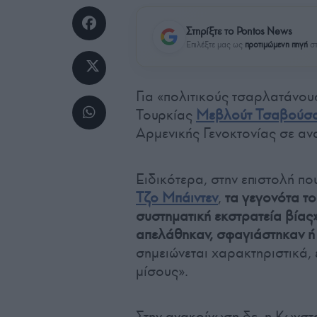
Στηρίξτε το Pontos News
Επιλέξτε μας ως
προτιμώμενη πηγή
στ
Για «πολιτικούς τσαρλατάνου
Τουρκίας
Μεβλούτ Τσαβούσ
Αρμενικής Γενοκτονίας σε αν
Ειδικότερα, στην επιστολή π
Τζο Μπάιντεν
,
τα γεγονότα το
συστηματική εκστρατεία βίας
απελάθηκαν, σφαγιάστηκαν ή 
σημειώνεται χαρακτηριστικά, 
μίσους».
Στην ανακοίνωση δε, η Κωνστ