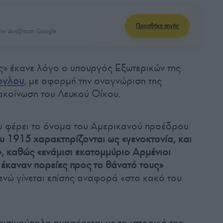
Προσθήκη πηγής
ην Αναζήτηση Google
ς» έκανε λόγο ο υπουργός Εξωτερικών της
ογλου
, με αφορμή την αναγνώριση της
ακοίνωση του Λευκού Οίκου.
ου φέρει το όνομα του Αμερικανού προέδρου
υ 1915 χαρακτηρίζονται ως «γενοκτονία, και
», καθώς «ενάμισι εκατομμύριο Αρμένιοι
έκαναν πορείες προς το θάνατό τους»
ενώ γίνεται επίσης αναφορά «στο κακό του
αντινούπολη αναφέρεται με το ιστορικό της