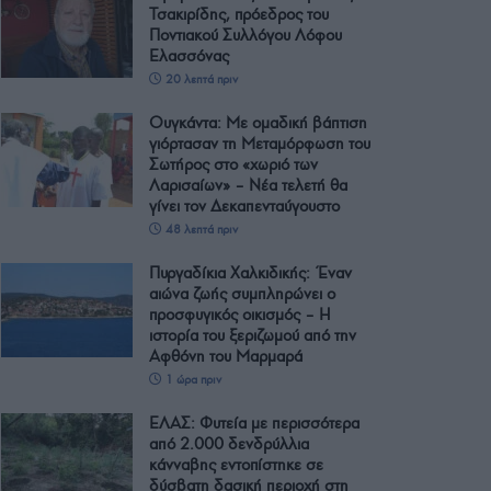
Τσακιρίδης, πρόεδρος του
Ποντιακού Συλλόγου Λόφου
Ελασσόνας
20 λεπτά πριν
Ουγκάντα: Με ομαδική βάπτιση
γιόρτασαν τη Μεταμόρφωση του
Σωτήρος στο «χωριό των
Λαρισαίων» – Νέα τελετή θα
γίνει τον Δεκαπενταύγουστο
48 λεπτά πριν
Πυργαδίκια Χαλκιδικής: Έναν
αιώνα ζωής συμπληρώνει ο
προσφυγικός οικισμός – Η
ιστορία του ξεριζωμού από την
Αφθόνη του Μαρμαρά
1 ώρα πριν
ΕΛΑΣ: Φυτεία με περισσότερα
από 2.000 δενδρύλλια
κάνναβης εντοπίστηκε σε
δύσβατη δασική περιοχή στη