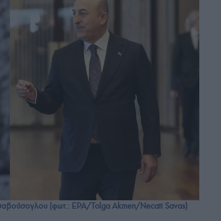
Τσαβούσογλου (φωτ.: EPA/Tolga Akmen/Necati Savas)