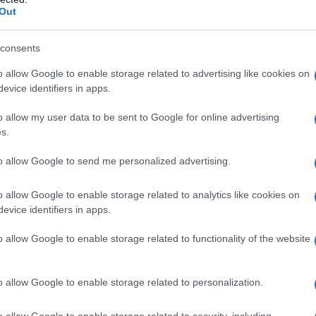
Out
γεγονότα του 1915, που είναι ασύμβατες με την
ς Δίκαιο, είναι μάταιες προσπάθειες να
consents
τικά κίνητρα. Κανείς δεν πρέπει να ξεχνά ότι
o allow Google to enable storage related to advertising like cookies on
ορούν να οριστούν σύμφωνα με τις ατζέντες
evice identifiers in apps.
κές πολιτικές εκτιμήσεις.
Μια τέτοια
o allow my user data to be sent to Google for online advertising
αραποίηση της Ιστορίας
. Όσοι επιμένουν να
s.
λημμένη στάση θα αναφέρονται στην Ιστορία ως
. Απορρίπτουμε αυτές τις δηλώσεις, που είναι
to allow Google to send me personalized advertising.
πιο έντονο τρόπο καταδικάζουμε όσους
Κανείς και κανένας θεσμός δεν μπορεί να
o allow Google to enable storage related to analytics like cookies on
evice identifiers in apps.
της Ιστορία
. Καλούμε αυτούς τους κύκλους,
 πολιτικούς υπολογισμούς και προσπαθούν να
o allow Google to enable storage related to functionality of the website
ν Ιστορία, να διορθώσουν αυτά τα σοβαρά
ινή Επιτροπή Ιστορίας που προτείναμε και να
o allow Google to enable storage related to personalization.
περιφερειακής ειρήνης και συνεργασίας».
o allow Google to enable storage related to security, including