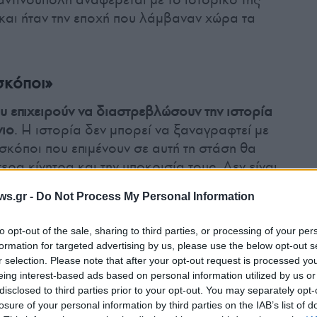
 και ήταν την εποχή που λάμβαναν χώρα τα
σκόποι»
ου επιχειρούν να διαστρεβλώσουν την ιστορία
νιο
. Η ιστορία δεν μπορεί να ξαναγραφτεί με
σκόποι που επιμένουν σε αυτή τη στάση θα
ερα κίνητρα και την υποκρισία τους. Δεν είναι
άθημα ιστορίας στο Μεγάλο Τουρκικό Έθνος»
ws.gr -
Do Not Process My Personal Information
ρτησης του Τούρκου ΥΠΕΞ, σε απάντηση της
to opt-out of the sale, sharing to third parties, or processing of your per
formation for targeted advertising by us, please use the below opt-out s
r selection. Please note that after your opt-out request is processed y
 by political charlatans to distort
eing interest-based ads based on personal information utilized by us or
disclosed to third parties prior to your opt-out. You may separately opt-
losure of your personal information by third parties on the IAB’s list of