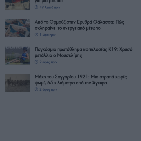
για μια βουτιά!
49 λεπτά πριν
Από το Ορμούζ στην Ερυθρά Θάλασσα: Πώς
σκληραίνει το ενεργειακό μέτωπο
1 ώρα πριν
Παγκόσμιο πρωτάθλημα κωπηλασίας Κ19: Χρυσό
μετάλλιο ο Μουσελίμης
2 ώρες πριν
Μάχη του Σαγγαρίου 1921: Μια στρατιά χωρίς
ψωμί, 65 χιλιόμετρα από την Άγκυρα
2 ώρες πριν