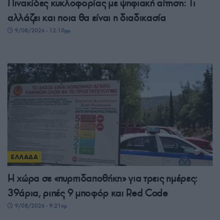
Πινακίδες κυκλοφορίας με ψηφιακή αίτηση: Τι
αλλάζει και ποια θα είναι η διαδικασία
9/08/2026 - 12:10μμ
ΕΛΛΑΔΑ
Η χώρα σε «πυριτιδαποθήκη» για τρεις ημέρες:
39άρια, ριπές 9 μποφόρ και Red Code
9/08/2026 - 9:21πμ