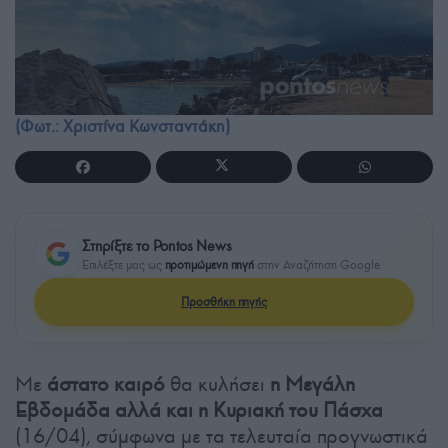
(Φωτ.: Χριστίνα Κωνσταντάκη)
Στηρίξτε το Pontos News
Επιλέξτε μας ως
προτιμώμενη πηγή
στην Αναζήτηση Google
Προσθήκη πηγής
Με
άστατο καιρό
θα κυλήσει
η Μεγάλη
Εβδομάδα αλλά και η Κυριακή του Πάσχα
(16/04), σύμφωνα με τα τελευταία προγνωστικά