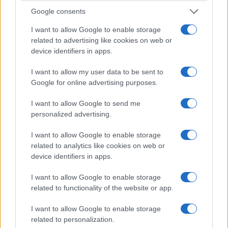
Συναγερμός για ανέμους έως 9 μποφόρ και
Google consents
θερμοκρασίες έως 39 βαθμούς
I want to allow Google to enable storage
8/08/2026 - 2:03μμ
related to advertising like cookies on web or
device identifiers in apps.
I want to allow my user data to be sent to
Google for online advertising purposes.
I want to allow Google to send me
personalized advertising.
I want to allow Google to enable storage
related to analytics like cookies on web or
device identifiers in apps.
ΕΛΛΑΔΑ
I want to allow Google to enable storage
related to functionality of the website or app.
Διάψευση της ΕΛΑΣ για αναφορές περί
απόπειρας προσέγγισης ανήλικης στην Κρήτη
I want to allow Google to enable storage
related to personalization.
8/08/2026 - 1:35μμ