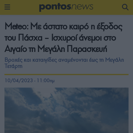
Meteo: Με άστατο καιρό η έξοδος
του Πάσχα – Ισχυροί άνεμοι στο
Αιγαίο τη Μεγάλη Παρασκευή
Βροχές και καταιγίδες αναμένονται έως τη Μεγάλη
Τετάρτη
10/04/2023 - 11:00πμ