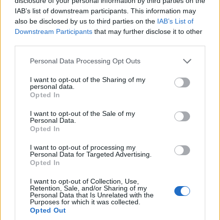
disclosure of your personal information by third parties on the
IAB’s list of downstream participants. This information may
also be disclosed by us to third parties on the
IAB’s List of
Downstream Participants
that may further disclose it to other
ΕΛΛΑΔΑ
third parties.
Λυκαβηττός: Εντοπισμός ανθρώπινης σορού σε
Please note that this website/app uses one or more Google
Personal Data Processing Opt Outs
σπηλιά στους Αγίους Ισιδώρους
services and may gather and store information including but
not limited to your visit or usage behaviour. You may click to
I want to opt-out of the Sharing of my
8/08/2026 - 2:27μμ
personal data.
grant or deny consent to Google and its third-party tags to
Opted In
use your data for below specified purposes in below Google
consent section.
I want to opt-out of the Sale of my
Personal Data.
Opted In
I want to opt-out of processing my
Personal Data for Targeted Advertising.
Opted In
I want to opt-out of Collection, Use,
Retention, Sale, and/or Sharing of my
Personal Data that Is Unrelated with the
Purposes for which it was collected.
ΕΛΛΑΔΑ
Opted Out