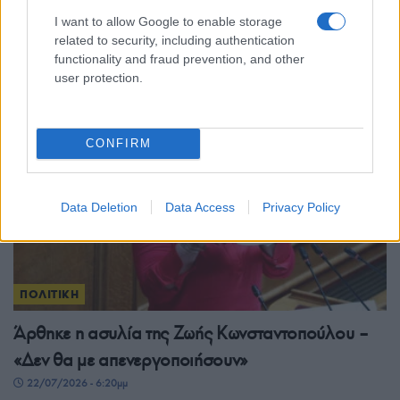
για τη Μεταπολίτευση, τους θεσμούς και την
I want to allow Google to enable storage
Κύπρο
related to security, including authentication
functionality and fraud prevention, and other
24/07/2026 - 11:45πμ
user protection.
CONFIRM
Data Deletion
Data Access
Privacy Policy
ΠΟΛΙΤΙΚΗ
Άρθηκε η ασυλία της Ζωής Κωνσταντοπούλου –
«Δεν θα με απενεργοποιήσουν»
22/07/2026 - 6:20μμ