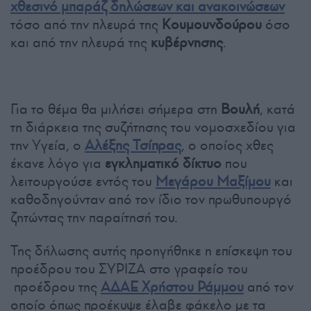
χθεσινό μπαράζ δηλώσεων και ανακοινώσεων
τόσο από την πλευρά της
Κουμουνδούρου
όσο
και από την πλευρά της
κυβέρνησης
.
Για το θέμα θα μιλήσει σήμερα στη
Βουλή
, κατά
τη διάρκεια της συζήτησης του νομοσχεδίου για
την Υγεία, ο
Αλέξης Τσίπρας
, ο οποίος χθες
έκανε λόγο για
εγκληματικό δίκτυο
που
λειτουργούσε εντός του
Μεγάρου Μαξίμου
και
καθοδηγούνταν από τον ίδιο τον πρωθυπουργό
ζητώντας την παραίτησή του.
Της δήλωσης αυτής προηγήθηκε η επίσκεψη του
προέδρου του ΣΥΡΙΖΑ στο γραφείο του
προέδρου της
ΑΔΑΕ
Χρήστου Ράμμου
από τον
οποίο όπως προέκυψε έλαβε φάκελο με τα