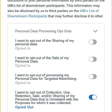
disclosure of your personal information by third parties on the
IAB’s list of downstream participants. This information may
ΠΟΛΙΤΙΚΗ
also be disclosed by us to third parties on the
IAB’s List of
Downstream Participants
that may further disclose it to other
Μητσοτάκης-Χριστοδουλίδης: Συντονισμός
third parties.
Αθήνας και Λευκωσίας για το Κυπριακό και τις
Please note that this website/app uses one or more Google
Personal Data Processing Opt Outs
εξελίξεις στην Ανατολική Μεσόγειο
services and may gather and store information including but
not limited to your visit or usage behaviour. You may click to
I want to opt-out of the Sharing of my
25/07/2026 - 3:05μμ
personal data.
grant or deny consent to Google and its third-party tags to
Opted In
use your data for below specified purposes in below Google
consent section.
I want to opt-out of the Sale of my
Personal Data.
Opted In
I want to opt-out of processing my
Personal Data for Targeted Advertising.
Opted In
I want to opt-out of Collection, Use,
Retention, Sale, and/or Sharing of my
Personal Data that Is Unrelated with the
Purposes for which it was collected.
ΠΟΛΙΤΙΚΗ
Opted Out