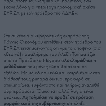
βαρύ ατόπημα. Θεσμικό και πολιτικό», ενώ
έκανε λόγο για «περίεργη προνομιακή σχέση
ΣΥΡΙΖΑ με τον πρόεδρο της ΑΔΑΕ».
Στη συνέχεια ο κυβερνητικός εκπρόσωπος
Γιάννης Οικονόμου επιτέθηκε στον πρόεδρο του
ΣΥΡΙΖΑ επισημαίνοντας ότι «με το αποψινό (σ.σ
χθεσινό) παραλήρημα του Αλέξη Τσίπρα έξω
από το Προεδρικό Μέγαρο ο
λοκληρώθηκε η
μεθόδευση
που μήνες τώρα βρίσκεται σε
εξέλιξη. Με υλικό που εδώ και καιρό έχουν στη
διάθεσή τους ρυπαρά δίκτυα, προχωρά σε
ατεκμηρίωτα, ευφάνταστα και πλήρως αναληθή
συμπεράσματα. Όμως τα πολλά λόγια είναι
φτώχεια.
Ας τολμήσει να προβεί σε πρόταση
μομφής κατά της κυβέρνησης
» κατέληξε.