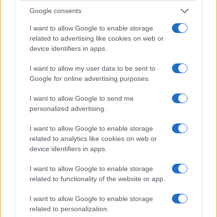
52η επέτειος Αποκατάστασης της Δημοκρατίας:
Google consents
Τα πολιτικά «πηγαδάκια» στο Προεδρικό Μέγαρο
I want to allow Google to enable storage
και οι εκλογές
related to advertising like cookies on web or
device identifiers in apps.
24/07/2026 - 11:59μμ
I want to allow my user data to be sent to
Google for online advertising purposes.
I want to allow Google to send me
personalized advertising.
I want to allow Google to enable storage
related to analytics like cookies on web or
device identifiers in apps.
I want to allow Google to enable storage
ΠΟΛΙΤΙΚΗ
related to functionality of the website or app.
52 χρόνια από την αποκατάσταση της
I want to allow Google to enable storage
Δημοκρατίας: Τα μηνύματα του πολιτικού κόσμου
related to personalization.