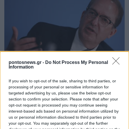
ΚΟΣΜΟΣ
pontosnews.gr -
Do Not Process My Personal
Γερμανία: Νέα διάσταση στις απειλές βλέπει το
Information
Βερολίνο μετά τον εντοπισμό drone με εκρηκτικά
If you wish to opt-out of the sale, sharing to third parties, or
στη Λειψία
processing of your personal or sensitive information for
6/08/2026 - 11:56πμ
targeted advertising by us, please use the below opt-out
section to confirm your selection. Please note that after your
opt-out request is processed you may continue seeing
interest-based ads based on personal information utilized by
us or personal information disclosed to third parties prior to
your opt-out. You may separately opt-out of the further