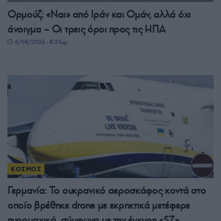
Ορμούζ: «Ναι» από Ιράν και Ομάν, αλλά όχι
άνοιγμα – Οι τρεις όροι προς τις ΗΠΑ
6/08/2026 - 8:23μμ
ΚΟΣΜΟΣ
Γερμανία: Το ουκρανικό αεροσκάφος κοντά στο
οποίο βρέθηκε drone με εκρηκτικά μετέφερε
πυρομαχικά, σύμφωνα με την έγκυρη «SZ»