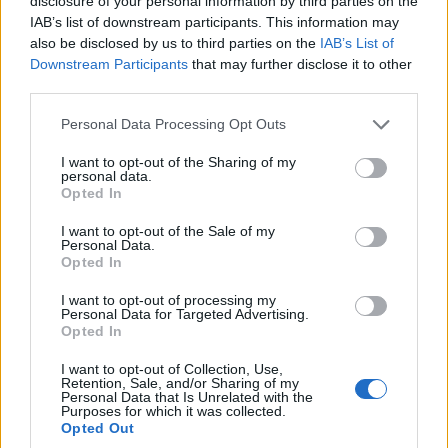
disclosure of your personal information by third parties on the
IAB’s list of downstream participants. This information may
also be disclosed by us to third parties on the
IAB’s List of
Downstream Participants
that may further disclose it to other
third parties.
Please note that this website/app uses one or more Google
Personal Data Processing Opt Outs
ΚΟΣΜΟΣ
services and may gather and store information including but
not limited to your visit or usage behaviour. You may click to
I want to opt-out of the Sharing of my
Πολιτικές αναταράξεις στο Ιράν και διπλωματικός
personal data.
grant or deny consent to Google and its third-party tags to
Opted In
πυρετός για τα Στενά του Ορμούζ
use your data for below specified purposes in below Google
consent section.
6/08/2026 - 11:07πμ
I want to opt-out of the Sale of my
Personal Data.
Opted In
I want to opt-out of processing my
Personal Data for Targeted Advertising.
Opted In
I want to opt-out of Collection, Use,
Retention, Sale, and/or Sharing of my
Personal Data that Is Unrelated with the
Purposes for which it was collected.
Opted Out