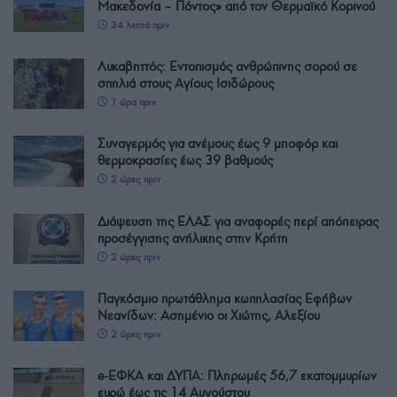
Μακεδονία – Πόντος» από τον Θερμαϊκό Κορινού
34 λεπτά πριν
Λυκαβηττός: Εντοπισμός ανθρώπινης σορού σε
σπηλιά στους Αγίους Ισιδώρους
1 ώρα πριν
Συναγερμός για ανέμους έως 9 μποφόρ και
θερμοκρασίες έως 39 βαθμούς
2 ώρες πριν
Διάψευση της ΕΛΑΣ για αναφορές περί απόπειρας
προσέγγισης ανήλικης στην Κρήτη
2 ώρες πριν
Παγκόσμιο πρωτάθλημα κωπηλασίας Εφήβων
Νεανίδων: Ασημένιο οι Χιώτης, Αλεξίου
2 ώρες πριν
e-ΕΦΚΑ και ΔΥΠΑ: Πληρωμές 56,7 εκατομμυρίων
ευρώ έως τις 14 Αυγούστου