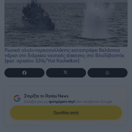
Ρωσικό πλοίο-ναρκοσυλλέκτης καταστρέφει θαλάσσια
νάρκη στη διάρκεια ναυτικής άσκησης στο Βλαδιβοστόκ
(φωτ. αρχείου: EPA/Yuri Kochetkov)
Στηρίξτε το Pontos News
Επιλέξτε μας ως
προτιμώμενη πηγή
στην Αναζήτηση Google
Προσθήκη πηγής