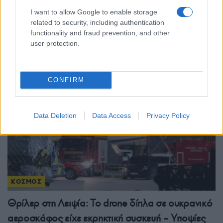
Τουρκία: Νομοθετική πρωτοβουλία για ειρήνευση
I want to allow Google to enable storage
related to security, including authentication
με το PKK, αμνηστία στους πρώην μαχητές και
functionality and fraud prevention, and other
αναστολή ποινών
user protection.
5/08/2026 - 4:30μμ
CONFIRM
Data Deletion
Data Access
Privacy Policy
ΚΟΣΜΟΣ
Θρίλερ στη Λειψία: Το drone δίπλα σε ουκρανικό
αεροσκάφος είχε εκρηκτική συσκευή – Υποψίες