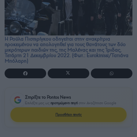
Η Ρούλα Πισπιρίγκου οδηγείται στην ανακρίτρια
προκειμένου να απολογηθεί για τους θανάτους των δύο
μικρότερων παιδιών της, της Μαλένας και της Ίριδας,
Τετάρτη 21 Δεκεμβρίου 2022. (Φωτ.: Eurokinissi/Τατιάνα
Μπόλαρη)
Στηρίξτε το Pontos News
Επιλέξτε μας ως
προτιμώμενη πηγή
στην Αναζήτηση Google
Προσθήκη πηγής