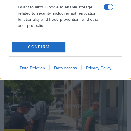
I want to allow Google to enable storage
related to security, including authentication
functionality and fraud prevention, and other
user protection.
ΕΛΛΑΔΑ
Χαλκιδική: Σε εξέλιξη οι εργαστηριακοί έλεγχοι
CONFIRM
στο νερό της Σίβηρης
5/08/2026 - 5:44μμ
Data Deletion
Data Access
Privacy Policy