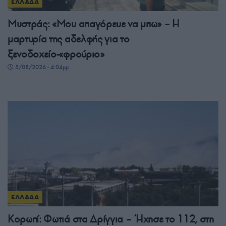
ΕΛΛΑΔΑ
Μυστράς: «Μου απαγόρευε να μπω» – Η
μαρτυρία της αδελφής για το
ξενοδοχείο-«φρούριο»
5/08/2026 - 4:04μμ
ΕΛΛΑΔΑ
Κορωπί: Φωτιά στα Δρίγγια – Ήχησε το 112, στη