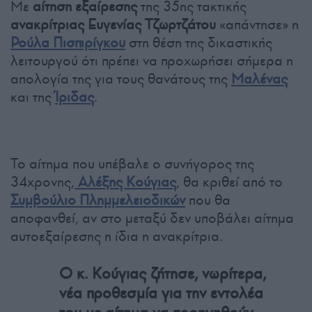
Με
αίτηση εξαίρεσης
της 35ης τακτικής
ανακρίτριας
Ευγενίας Τζωρτζάτου
«απάντησε» η
Ρούλα Πισπιρίγκου
στη θέση της δικαστικής
λειτουργού ότι πρέπει να προχωρήσει σήμερα η
απολογία της για τους θανάτους της
Μαλένας
και της
Ίριδας
.
Το αίτημα που υπέβαλε ο συνήγορος της
34χρονης,
Αλέξης Κούγιας
, θα κριθεί από το
Συμβούλιο Πλημμελειοδικών
που θα
αποφανθεί, αν στο μεταξύ δεν υποβάλει αίτημα
αυτοεξαίρεσης η ίδια η ανακρίτρια.
Ο κ. Κούγιας ζήτησε, νωρίτερα,
νέα προθεσμία για την εντολέα