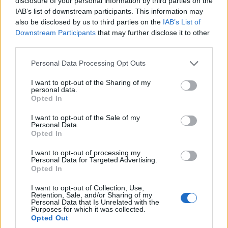
disclosure of your personal information by third parties on the
IAB’s list of downstream participants. This information may
also be disclosed by us to third parties on the
IAB’s List of
Downstream Participants
that may further disclose it to other
third parties.
Please note that this website/app uses one or more Google
Personal Data Processing Opt Outs
services and may gather and store information including but
not limited to your visit or usage behaviour. You may click to
I want to opt-out of the Sharing of my
personal data.
grant or deny consent to Google and its third-party tags to
Opted In
use your data for below specified purposes in below Google
ΕΛΛΑΔΑ
consent section.
I want to opt-out of the Sale of my
Personal Data.
Λέσβος: Με τις καλύτερες… γεύσεις πέρασε στην
Opted In
ιστορία η τριήμερη 39η Γιορτή Σαρδέλας – Το
I want to opt-out of processing my
Personal Data for Targeted Advertising.
σήμα κατατεθέν του κόλπου της Καλλονής
Opted In
5/08/2026 - 10:35μμ
I want to opt-out of Collection, Use,
Retention, Sale, and/or Sharing of my
Personal Data that Is Unrelated with the
Purposes for which it was collected.
Opted Out