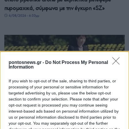
πυρομαχικά, σύμφωνα με την έγκυρη «SZ»
6/08/2026 - 6:33μμ
pontosnews.gr -
Do Not Process My Personal
Information
If you wish to opt-out of the sale, sharing to third parties, or
processing of your personal or sensitive information for
ΚΟΣΜΟΣ
targeted advertising by us, please use the below opt-out
section to confirm your selection. Please note that after your
Χιροσίμα: 81 χρόνια από την πρώτη ατομική
opt-out request is processed you may continue seeing
βόμβα στην ιστορία της ανθρωπότητας
interest-based ads based on personal information utilized by
us or personal information disclosed to third parties prior to
6/08/2026 - 1:11μμ
your opt-out. You may separately opt-out of the further