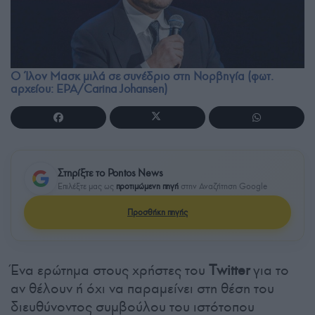
Ο Ίλον Μασκ μιλά σε συνέδριο στη Νορβηγία (φωτ.
αρχείου: EPA/Carina Johansen)
Στηρίξτε το Pontos News
Επιλέξτε μας ως
προτιμώμενη πηγή
στην Αναζήτηση Google
Προσθήκη πηγής
Ένα ερώτημα στους χρήστες του
Twitter
για το
αν θέλουν ή όχι να παραμείνει στη θέση του
διευθύνοντος συμβούλου του ιστότοπου