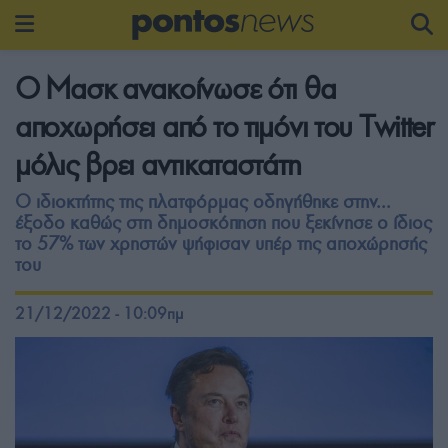
Ο Μασκ ανακοίνωσε ότι θα
αποχωρήσει από το τιμόνι του Twitter
μόλις βρει αντικαταστάτη
Ο ιδιοκτήτης της πλατφόρμας οδηγήθηκε στην...
έξοδο καθώς στη δημοσκόπηση που ξεκίνησε ο ίδιος
το 57% των χρηστών ψήφισαν υπέρ της αποχώρησής
του
21/12/2022 - 10:09πμ