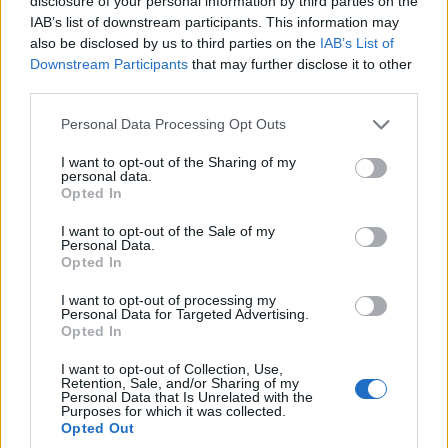
disclosure of your personal information by third parties on the
IAB’s list of downstream participants. This information may
also be disclosed by us to third parties on the
IAB’s List of
Downstream Participants
that may further disclose it to other
third parties.
Please note that this website/app uses one or more Google
Personal Data Processing Opt Outs
services and may gather and store information including but
not limited to your visit or usage behaviour. You may click to
I want to opt-out of the Sharing of my
personal data.
grant or deny consent to Google and its third-party tags to
Opted In
use your data for below specified purposes in below Google
ΚΟΣΜΟΣ
consent section.
I want to opt-out of the Sale of my
Personal Data.
Γερμανία: Νέα διάσταση στις απειλές βλέπει το
Opted In
Βερολίνο μετά τον εντοπισμό drone με εκρηκτικά
I want to opt-out of processing my
Personal Data for Targeted Advertising.
στη Λειψία
Opted In
6/08/2026 - 11:56πμ
I want to opt-out of Collection, Use,
Retention, Sale, and/or Sharing of my
Personal Data that Is Unrelated with the
Purposes for which it was collected.
Opted Out