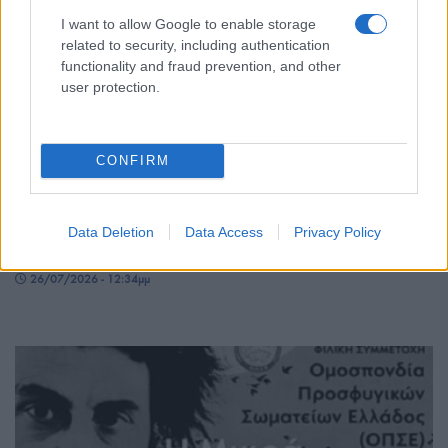
I want to allow Google to enable storage
related to security, including authentication
functionality and fraud prevention, and other
user protection.
ΠΟΛΙΤΙΣΜΟΣ
CONFIRM
Ο Όλυμπος στον Κατάλογο Παγκόσμιας
Κληρονομιάς της UNESCO – Ιστορική ομόφωνη
Data Deletion
Data Access
Privacy Policy
απόφαση
26/07/2026 - 12:34μμ