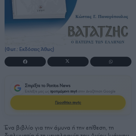
(Φωτ.: Εκδόσεις Άθως)
Στηρίξτε το Pontos News
Επιλέξτε μας ως
προτιμώμενη πηγή
στην Αναζήτηση Google
Προσθήκη πηγής
Ένα βιβλίο για την άμυνα ή την επίθεση, τη
διπλωματία ή τη μεγαλοφυία του Αγίου Ιωάννου