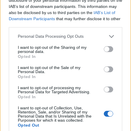
disclosure of your personal information by third parties on the
ηθοποιός που ενσάρκωσε τον «Big Pussy»
IAB’s list of downstream participants. This information may
also be disclosed by us to third parties on the
IAB’s List of
2/08/2026 - 2:49μμ
Downstream Participants
that may further disclose it to other
third parties.
Please note that this website/app uses one or more Google
Personal Data Processing Opt Outs
services and may gather and store information including but
not limited to your visit or usage behaviour. You may click to
I want to opt-out of the Sharing of my
personal data.
grant or deny consent to Google and its third-party tags to
Opted In
use your data for below specified purposes in below Google
consent section.
I want to opt-out of the Sale of my
Personal Data.
Opted In
I want to opt-out of processing my
ΠΟΛΙΤΙΣΜΟΣ
Personal Data for Targeted Advertising.
Opted In
Σπουδαία ανακάλυψη στην Άνδρο: Αρχαίο
I want to opt-out of Collection, Use,
ναυάγιο με εκατοντάδες αμφορείς στον βυθό –
Retention, Sale, and/or Sharing of my
Personal Data that Is Unrelated with the
Ένα ταξίδι στο εμπόριο του 5ου αιώνα π.Χ.
Purposes for which it was collected.
Opted Out
31/07/2026 - 10:28μμ