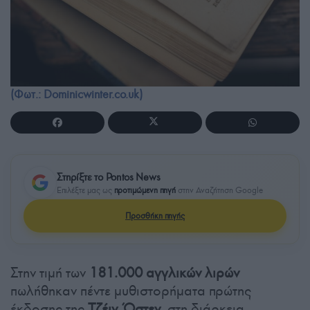
(Φωτ.: Dominicwinter.co.uk)
Στηρίξτε το Pontos News
Επιλέξτε μας ως
προτιμώμενη πηγή
στην Αναζήτηση Google
Προσθήκη πηγής
Στην τιμή των
181.000 αγγλικών λιρών
πωλήθηκαν πέντε μυθιστορήματα πρώτης
έκδοσης της
Τζέιν Όστεν
, στη διάρκεια