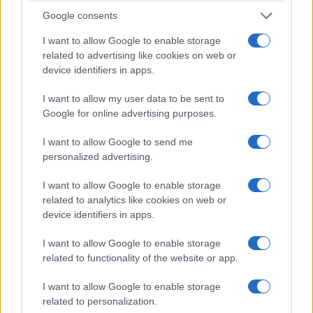
Θέουτα: Οι «27» αναζητούν κοινή γραμμή μετά τη
Google consents
μαζική είσοδο 60.000 μεταναστών
I want to allow Google to enable storage
4/08/2026 - 10:56πμ
related to advertising like cookies on web or
device identifiers in apps.
I want to allow my user data to be sent to
Google for online advertising purposes.
I want to allow Google to send me
personalized advertising.
I want to allow Google to enable storage
related to analytics like cookies on web or
device identifiers in apps.
ΚΟΣΜΟΣ
I want to allow Google to enable storage
Γαλλία: Δεκάδες βόμβες του Β’ Παγκόσμιου
related to functionality of the website or app.
Πολέμου ήρθαν στο φως μετά τη φωτιά στο
I want to allow Google to enable storage
Μπορντό
related to personalization.