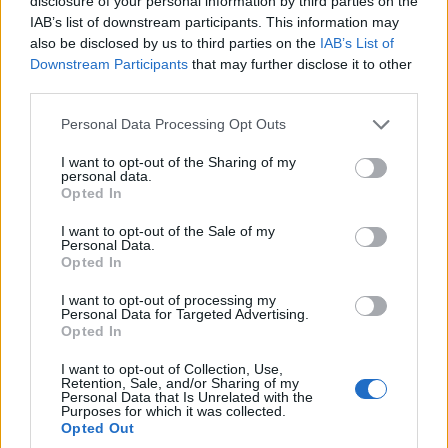
disclosure of your personal information by third parties on the
IAB’s list of downstream participants. This information may
also be disclosed by us to third parties on the
IAB’s List of
ΚΟΣΜΟΣ
Downstream Participants
that may further disclose it to other
third parties.
Λίβανος-Ισραήλ: Η ειρήνη περνά από τα όπλα της
Please note that this website/app uses one or more Google
Χεζμπολάχ – Νέες συνομιλίες στη Ρώμη
Personal Data Processing Opt Outs
services and may gather and store information including but
4/08/2026 - 1:21μμ
not limited to your visit or usage behaviour. You may click to
I want to opt-out of the Sharing of my
personal data.
grant or deny consent to Google and its third-party tags to
Opted In
use your data for below specified purposes in below Google
consent section.
I want to opt-out of the Sale of my
Personal Data.
Opted In
I want to opt-out of processing my
Personal Data for Targeted Advertising.
Opted In
I want to opt-out of Collection, Use,
Retention, Sale, and/or Sharing of my
Personal Data that Is Unrelated with the
Purposes for which it was collected.
ΚΟΣΜΟΣ
Opted Out