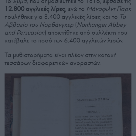
Το
Έμμα
, που δημοσιεύτηκε το 1816, έφθασε τις
12.800 αγγλικές λίρες
, ενώ το
Μάνσφιλντ Παρκ
πουλήθηκε για 8.400 αγγλικές λίρες και το
Το
Αββαείο του Νορθάνγκερ
(
Northanger Abbey
and Persuasion
) αποκτήθηκε από συλλέκτη που
κατέβαλε το ποσό των 6.400 αγγλικών λιρών.
Τα μυθιστορήματα είναι πλέον στην κατοχή
τεσσάρων διαφορετικών αγοραστών.