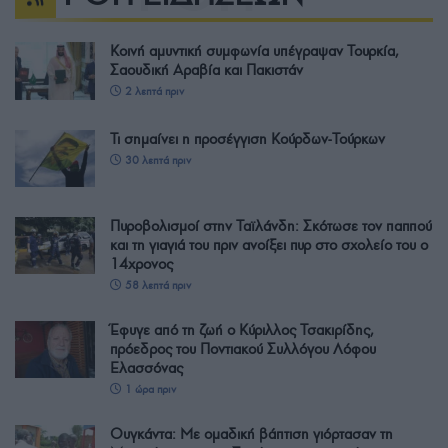
Κοινή αμυντική συμφωνία υπέγραψαν Τουρκία,
Σαουδική Αραβία και Πακιστάν
2 λεπτά πριν
Τι σημαίνει η προσέγγιση Κούρδων-Τούρκων
30 λεπτά πριν
Πυροβολισμοί στην Ταϊλάνδη: Σκότωσε τον παππού
και τη γιαγιά του πριν ανοίξει πυρ στο σχολείο του ο
14χρονος
58 λεπτά πριν
Έφυγε από τη ζωή ο Κύριλλος Τσακιρίδης,
πρόεδρος του Ποντιακού Συλλόγου Λόφου
Ελασσόνας
1 ώρα πριν
Ουγκάντα: Με ομαδική βάπτιση γιόρτασαν τη