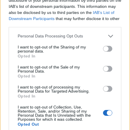
disclosure of your personal information by third parties on the
IAB’s list of downstream participants. This information may
also be disclosed by us to third parties on the
IAB’s List of
Downstream Participants
that may further disclose it to other
third parties.
Please note that this website/app uses one or more Google
Personal Data Processing Opt Outs
services and may gather and store information including but
not limited to your visit or usage behaviour. You may click to
I want to opt-out of the Sharing of my
ΠΟΛΙΤΙΚΗ
personal data.
grant or deny consent to Google and its third-party tags to
Opted In
Άρθηκε η ασυλία της Ζωής Κωνσταντοπούλου –
use your data for below specified purposes in below Google
consent section.
I want to opt-out of the Sale of my
«Δεν θα με απενεργοποιήσουν»
Personal Data.
Opted In
22/07/2026 - 6:20μμ
I want to opt-out of processing my
Personal Data for Targeted Advertising.
Opted In
I want to opt-out of Collection, Use,
Retention, Sale, and/or Sharing of my
Personal Data that Is Unrelated with the
Purposes for which it was collected.
Opted Out