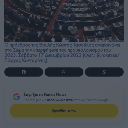
Ο πρόεδρος της Βουλής Κώστας Τασούλας ανακοινώνει
στο Σώμα την υπερψήφιση του προϋπολογισμού του
2023. Σάββατο 17 Δεκεμβρίου 2022 (Φωτ.: Eurokinissi/
Γιώργος Κονταρίνης)
Στηρίξτε το Pontos News
Επιλέξτε μας ως
προτιμώμενη πηγή
στην Αναζήτηση Google
Προσθήκη πηγής