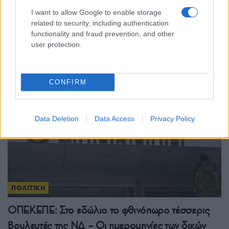
ΣΥΡΙΖΑ: Ο πρώην πρόεδρος Σωκράτης
I want to allow Google to enable storage
related to security, including authentication
Φάμελλος έκλεισε την πόρτα – «Αδιέξοδο και
functionality and fraud prevention, and other
περιχαράκωση»
user protection.
22/07/2026 - 2:53μμ
CONFIRM
Data Deletion
Data Access
Privacy Policy
ΠΟΛΙΤΙΚΗ
ΟΠΕΚΕΠΕ: Στο εδώλιο το φθινόπωρο τέσσερις
βουλευτές της ΝΔ – Οι ημερομηνίες των δικών