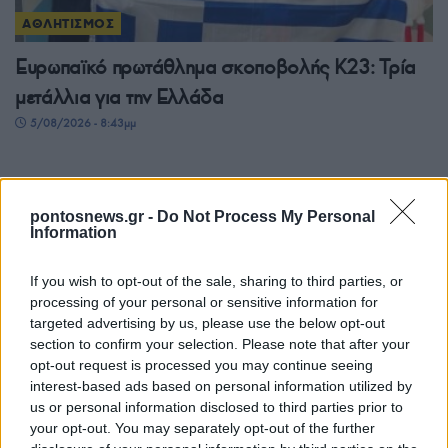
ΑΘΛΗΤΙΣΜΟΣ
Ευρωπαϊκό πρωτάθλημα σκοποβολής Κ23: Τρία
μετάλλια για την Ελλάδα
5/08/2026 - 8:43μμ
pontosnews.gr -
Do Not Process My Personal
Information
If you wish to opt-out of the sale, sharing to third parties, or
processing of your personal or sensitive information for
targeted advertising by us, please use the below opt-out
section to confirm your selection. Please note that after your
opt-out request is processed you may continue seeing
ΑΘΛΗΤΙΣΜΟΣ
interest-based ads based on personal information utilized by
us or personal information disclosed to third parties prior to
Champions League: «Κόλλησε» στο 0-0 με τη
your opt-out. You may separately opt-out of the further