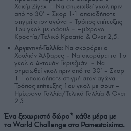
Χακίμ Ζίγεχ – Να σημειωθεί γκολ πριν
από το 30′ – Σκορ 1-1 οποιαδήποτε
στιγμή στον αγώνα – Τρόπος επίτευξης
1ου γκολ με φάουλ – Ημίχρονο
Κροατία/Τελικό Κροατία & Over 2,5.
Αργεντινή-Γαλλία
: Να σκοράρει ο
Χουλιάν Άλβαρες – Να σκοράρει το 1ο
γκολ ο Αντουάν Γκριεζμάν – Να
σημειωθεί γκολ πριν από το 30′ – Σκορ
1-1 οποιαδήποτε στιγμή στον αγώνα –
Τρόπος επίτευξης 1ου γκολ με σουτ –
Ημίχρονο Γαλλία/Τελικό Γαλλία & Over
2,5.
Ένα ξεχωριστό δώρο* κάθε μέρα με
το World Challenge στο Pamestoixima.