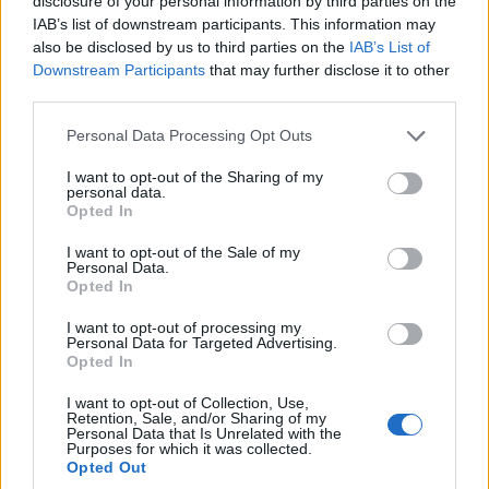
disclosure of your personal information by third parties on the
Ναϊμέγκεν ο Ολυμπιακός
IAB’s list of downstream participants. This information may
4/08/2026 - 11:01μμ
also be disclosed by us to third parties on the
IAB’s List of
Downstream Participants
that may further disclose it to other
third parties.
Please note that this website/app uses one or more Google
Personal Data Processing Opt Outs
services and may gather and store information including but
not limited to your visit or usage behaviour. You may click to
I want to opt-out of the Sharing of my
personal data.
grant or deny consent to Google and its third-party tags to
Opted In
use your data for below specified purposes in below Google
consent section.
I want to opt-out of the Sale of my
Personal Data.
Opted In
ΑΘΛΗΤΙΣΜΟΣ
I want to opt-out of processing my
Personal Data for Targeted Advertising.
Μόντρεαλ: Αποφασιστικός Τσιτσιπάς, πέρασε
Opted In
στον δεύτερο γύρο
I want to opt-out of Collection, Use,
Retention, Sale, and/or Sharing of my
4/08/2026 - 9:51μμ
Personal Data that Is Unrelated with the
Purposes for which it was collected.
Opted Out