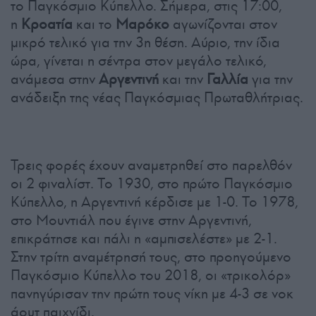
το Παγκόσμιο Κύπελλο. Σήμερα, στις 17:00,
η
Κροατία
και το
Μαρόκο
αγωνίζονται στον
μικρό τελικό για την 3η θέση. Αύριο, την ίδια
ώρα, γίνεται η σέντρα στον μεγάλο τελικό,
ανάμεσα στην
Αργεντινή
και την
Γαλλία
για την
ανάδειξη της νέας Παγκόσμιας Πρωταθλήτριας.
Τρεις φορές έχουν αναμετρηθεί στο παρελθόν
οι 2 φιναλίστ. Το 1930, στο πρώτο Παγκόσμιο
Κύπελλο, η Αργεντινή κέρδισε με 1-0. Το 1978,
στο Μουντιάλ που έγινε στην Αργεντινή,
επικράτησε και πάλι η «αμπισελέστε» με 2-1.
Στην τρίτη αναμέτρησή τους, στο προηγούμενο
Παγκόσμιο Κύπελλο του 2018, οι «τρικολόρ»
πανηγύρισαν την πρώτη τους νίκη με 4-3 σε νοκ
άουτ παιχνίδι.