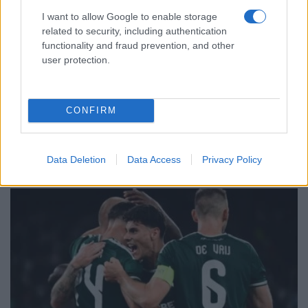
I want to allow Google to enable storage
related to security, including authentication
functionality and fraud prevention, and other
user protection.
ΑΘΛΗΤΙΣΜΟΣ
FIFA: Ο Ινφαντίνο αναζητά «σωσίβιο» στον Τραμπ
CONFIRM
για να παραμείνει στην προεδρία
3/08/2026 - 7:12μμ
Data Deletion
Data Access
Privacy Policy