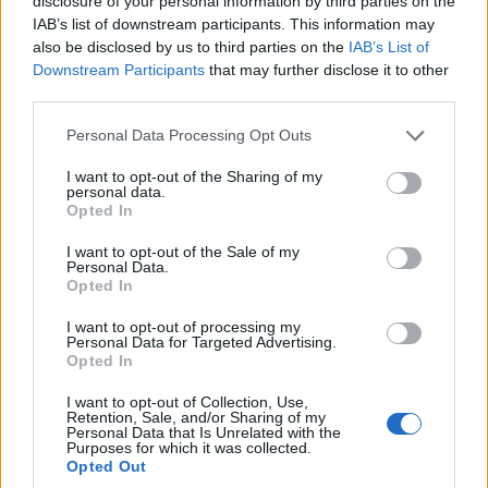
disclosure of your personal information by third parties on the
IAB’s list of downstream participants. This information may
also be disclosed by us to third parties on the
IAB’s List of
Downstream Participants
that may further disclose it to other
third parties.
ΕΛΛΑΔΑ
Please note that this website/app uses one or more Google
Personal Data Processing Opt Outs
services and may gather and store information including but
Λυκαβηττός: Εντοπισμός ανθρώπινης σορού σε
not limited to your visit or usage behaviour. You may click to
I want to opt-out of the Sharing of my
personal data.
grant or deny consent to Google and its third-party tags to
σπηλιά στους Αγίους Ισιδώρους
Opted In
use your data for below specified purposes in below Google
8/08/2026 - 2:27μμ
consent section.
I want to opt-out of the Sale of my
Personal Data.
Opted In
I want to opt-out of processing my
Personal Data for Targeted Advertising.
Opted In
I want to opt-out of Collection, Use,
Retention, Sale, and/or Sharing of my
Personal Data that Is Unrelated with the
Purposes for which it was collected.
Opted Out