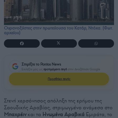
Ουρανοξύστες στην πρωτεύουσα του Κατάρ, Ντόχα. (Φωτ.
αρχείου)
Στηρίξτε το Pontos News
Επιλέξτε μας ως
προτιμώμενη πηγή
στην Αναζήτηση Google
Προσθήκη πηγής
Στενή χερσόνησος απόληξη της ερήμου της
Σαουδικής Αραβίας, στριμωγμένο ανάμεσα στο
Μπαχρέιν
και τα
Ηνωμένα Αραβικά
Εμιράτα, το