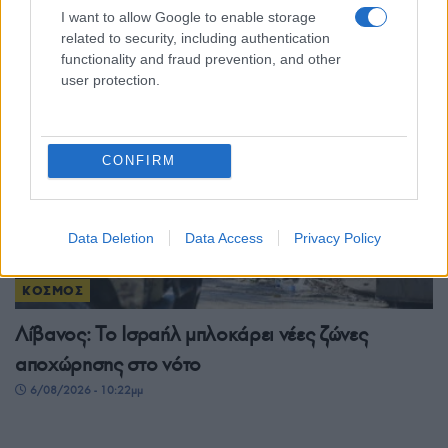
νεκροί στη φονικότερη επίθεση από το 2022
I want to allow Google to enable storage
6/08/2026 - 11:55μμ
related to security, including authentication
functionality and fraud prevention, and other
user protection.
CONFIRM
Data Deletion
Data Access
Privacy Policy
ΚΟΣΜΟΣ
Λίβανος: Το Ισραήλ μπλοκάρει νέες ζώνες
αποχώρησης στο νότο
6/08/2026 - 10:22μμ