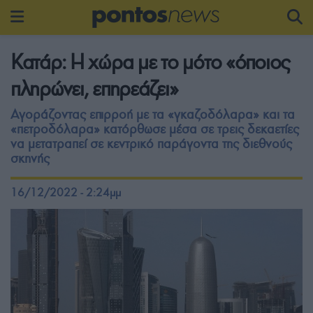
Κατάρ: Η χώρα με το μότο «όποιος
πληρώνει, επηρεάζει»
Αγοράζοντας επιρροή με τα «γκαζοδόλαρα» και τα
«πετροδόλαρα» κατόρθωσε μέσα σε τρεις δεκαετίες
να μετατραπεί σε κεντρικό παράγοντα της διεθνούς
σκηνής
16/12/2022 - 2:24μμ