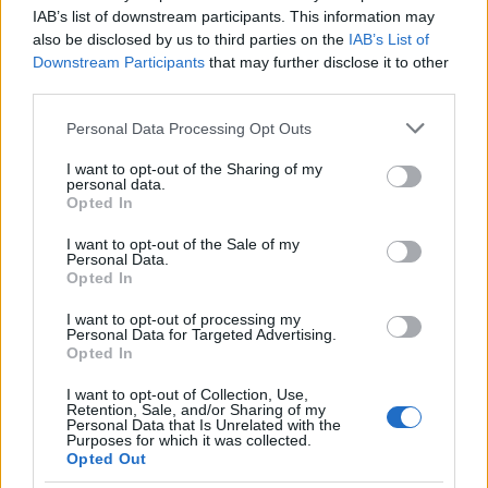
IAB’s list of downstream participants. This information may
also be disclosed by us to third parties on the
IAB’s List of
Downstream Participants
that may further disclose it to other
third parties.
ΚΟΣΜΟΣ
Please note that this website/app uses one or more Google
Personal Data Processing Opt Outs
Πυροβολισμοί στην Ταϊλάνδη: Σκότωσε τον
services and may gather and store information including but
παππού και τη γιαγιά του πριν ανοίξει πυρ στο
not limited to your visit or usage behaviour. You may click to
I want to opt-out of the Sharing of my
personal data.
grant or deny consent to Google and its third-party tags to
σχολείο του ο 14χρονος
Opted In
use your data for below specified purposes in below Google
7/08/2026 - 3:26μμ
consent section.
I want to opt-out of the Sale of my
Personal Data.
Opted In
I want to opt-out of processing my
Personal Data for Targeted Advertising.
Opted In
I want to opt-out of Collection, Use,
Retention, Sale, and/or Sharing of my
Personal Data that Is Unrelated with the
Purposes for which it was collected.
Opted Out