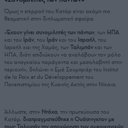
Όμως η επιρροή του Κατάρ είναι ακόμη πιο
θεαματική στην διπλωματική σφαίρα.
«
Έχουν γίνει συνομιλητές των πάντων
, των
ΗΠΑ
και του
Ιράν
, του
Ιράν
και του
Ισραήλ
, του
Ισραήλ και της Χαμάς, των
Ταλιμπάν
και των
ΗΠΑ, διότι επιδιώκουν να αναλάβουν τον ρόλο
του αναγκαίου παράγοντα και μεσολαβητή στην
περιοχή», δηλώνει η Εμά Σουμπριέρ του Institut
de la Paix et du Développement του
Πανεπιστημίου της Κυανής Ακτής στην Νίκαια.
Άλλωστε, στην
Ντόχα
, την πρωτεύουσα του
Κατάρ,
διαπραγματεύθηκε η Ουάσινγκτον με
τους Ταλιμπάν την αποχώρηση των αμερικανικών