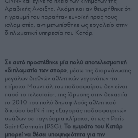
CNN» και έγινε το ηχείο των κινημάτων της
Αραβικής Άνοιξης. Ακόμη και αν θεωρήθηκε ότι
η γραμμή του παραήταν ευνοϊκή προς τους
ισλαμιστές, αντιμετωπίσθηκε ως εργαλείο στην
διπλωματική υπηρεσία του Κατάρ.
Σε αυτό προστέθηκε μία πολύ αποτελεσματική
«διπλωματία των σπορ»
, μέσω της διοργάνωσης
μεγάλων διεθνών αθλητικών γεγονότων -το
επίμαχο Μουντιάλ του ποδοσφαίρου δεν είναι
παρά το τελευταίο-, της ίδρυσης στην δεκαετία
το 2010 που πολύ δημοφιλούς αθλητικού
δικτύου beIN ή της εξαγοράς ποδοσφαιρικών
ομάδων σε παγκόσμια κλίμακα, όπως η Paris
Saint-Germain (PSG).
Το εμιράτο του Κατάρ
μπορεί να θέσει υποψηφιότητα για την