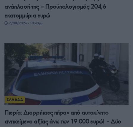
ανάπλασή της – Προϋπολογισμός 204,6
εκατομμύρια ευρώ
7/08/2026 - 10:43μμ
ΕΛΛΑΔΑ
Πιερία: Διαρρήκτες πήραν από αυτοκίνητο
αντικείμενα αξίας άνω των 19.000 ευρώ! – Δύο
συλλήψεις