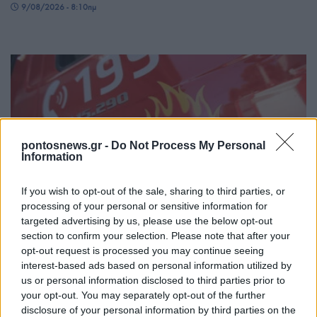
9/08/2026 - 8:10πμ
pontosnews.gr -
Do Not Process My Personal
Information
ΕΛΛΑΔΑ
If you wish to opt-out of the sale, sharing to third parties, or
processing of your personal or sensitive information for
Κίνδυνος πυρκαγιάς: Κλειστός ο λόφος
targeted advertising by us, please use the below opt-out
section to confirm your selection. Please note that after your
Φινόπουλου από σήμερα τα μεσάνυχτα – Η
opt-out request is processed you may continue seeing
έκκληση του Δήμου Αθηναίων
interest-based ads based on personal information utilized by
us or personal information disclosed to third parties prior to
8/08/2026 - 8:54μμ
your opt-out. You may separately opt-out of the further
disclosure of your personal information by third parties on the