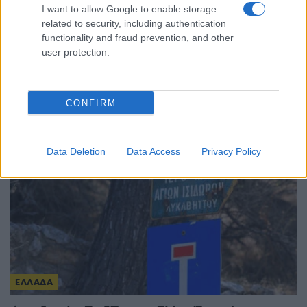
I want to allow Google to enable storage
related to security, including authentication
functionality and fraud prevention, and other
ΕΛΛΑΔΑ
user protection.
ΕΛΓΕΚΑ: Προληπτική ανάκληση προϊόντος
μαρμελάδας φράουλας γνωστής μάρκας
CONFIRM
8/08/2026 - 5:55μμ
Data Deletion
Data Access
Privacy Policy
ΕΛΛΑΔΑ