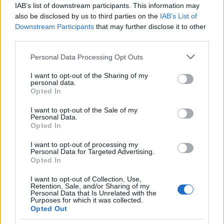
IAB’s list of downstream participants. This information may
also be disclosed by us to third parties on the
IAB’s List of
Downstream Participants
that may further disclose it to other
third parties.
Please note that this website/app uses one or more Google
Personal Data Processing Opt Outs
services and may gather and store information including but
not limited to your visit or usage behaviour. You may click to
I want to opt-out of the Sharing of my
personal data.
grant or deny consent to Google and its third-party tags to
Opted In
use your data for below specified purposes in below Google
ΕΛΛΑΔΑ
consent section.
I want to opt-out of the Sale of my
Personal Data.
Τραγωδία στην Πάρο: Τετράχρονο παιδί πνίγηκε
Opted In
σε πισίνα
I want to opt-out of processing my
Personal Data for Targeted Advertising.
8/08/2026 - 8:12μμ
Opted In
I want to opt-out of Collection, Use,
Retention, Sale, and/or Sharing of my
Personal Data that Is Unrelated with the
Purposes for which it was collected.
Opted Out