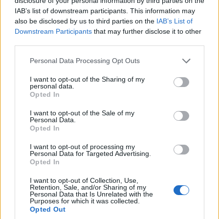
disclosure of your personal information by third parties on the
εξακρίβωση της επάρκειας πρώτων υλών και της
IAB’s list of downstream participants. This information may
ύπαρξης ή μη της κατάλληλης υποδομής για την
also be disclosed by us to third parties on the
IAB’s List of
εκτέλεσή τους, καθώς και στην υλοποίησή τους
Downstream Participants
that may further disclose it to other
third parties.
με βάση τα προβλεπόμενα και το ισχύον νομικό
πλαίσιο. Σε μέρος της έρευνας συμμετείχε και η
Please note that this website/app uses one or more Google
Personal Data Processing Opt Outs
services and may gather and store information including but
Ευρωπαϊκή Υπηρεσία Καταπολέμησης της
not limited to your visit or usage behaviour. You may click to
I want to opt-out of the Sharing of my
Απάτης (OLAF). Για τα αποτελέσματα της
personal data.
grant or deny consent to Google and its third-party tags to
Opted In
έρευνας ενημερώθηκαν ήδη οι αρμόδιες
use your data for below specified purposes in below Google
Εισαγγελικές Αρχές.
consent section.
I want to opt-out of the Sale of my
Personal Data.
Opted In
Έλεγχοι φοροδιαφυγής και εικονικών
στοιχείων από το ΣΔΟΕ Μακεδονίας
I want to opt-out of processing my
Personal Data for Targeted Advertising.
Opted In
1.
Σε
έλεγχο εμπόρου παλαιών μετάλλων
(scrap) στην ευρύτερη περιοχή του νομού
I want to opt-out of Collection, Use,
Retention, Sale, and/or Sharing of my
Θεσσαλονίκης, διαπιστώθηκε η μη υποβολή
Personal Data that Is Unrelated with the
Purposes for which it was collected.
δηλώσεων φορολογίας εισοδήματος για τα έτη
Opted Out