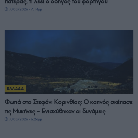
πατέρας, τι λέει ο οδηγός του φορτηγού
7/08/2026 - 7:14μμ
ΕΛΛΑΔΑ
Φωτιά στο Στεφάνι Κορινθίας: Ο καπνός σκέπασε
τις Μυκήνες – Ενισχύθηκαν οι δυνάμεις
7/08/2026 - 6:26μμ