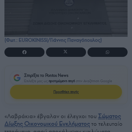
(Φωτ.: EUROKINISSI/Γιάννης Παναγόπουλος)
Στηρίξτε το Pontos News
Επιλέξτε μας ως
προτιμώμενη πηγή
στην Αναζήτηση Google
Προσθήκη πηγής
«Λαβράκια» έβγαλαν οι έλεγχοι του
Σώματος
Δίωξης Οικονομικού Εγκλήματος
το τελευταίο
τετράμηνο, αφού αποκάλυψαν κυκλώματα