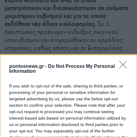
κυβικά εκατοστά και άνω, τα οποία
μετατράπηκαν και διασκευάστηκαν σε οχήματα
μικρότερου κυβισμού και για τα οποία
εκδόθηκε νέα άδεια κυκλοφορίας.
Σε 3
περιπτώσεις προέκυψαν ενδείξεις εικονικού
υποκυβισμού και ενημερώθηκαν οι αρμόδιες
υπηρεσίες, καθώς επίσης και οι Εισαγγελικές
Αρχές.
pontosnews.gr -
Do Not Process My Personal
2.
Ολοκληρώθηκε έρευνα σχετικά με τη
Information
διαχείριση ευρωπαϊκών και εθνικών κονδυλίων
που σχετίζονται κυρίως με τη σίτιση προσφύγων
If you wish to opt-out of the sale, sharing to third parties, or
processing of your personal or sensitive information for
– μεταναστών στα Κέντρα Υποδοχής και
targeted advertising by us, please use the below opt-out
Ταυτοποίησης (Κ.Υ.Τ.). Ο έλεγχος επεκτάθηκε
section to confirm your selection. Please note that after your
τόσο σε δημόσιους όσο και σε ιδιωτικούς
opt-out request is processed you may continue seeing
φορείς που είχαν συνάψει συμβάσεις για τη
interest-based ads based on personal information utilized by
us or personal information disclosed to third parties prior to
σίτιση μεταναστών και προσφύγων, εστιάζοντας
your opt-out. You may separately opt-out of the further
στις διαγωνιστικές διαδικασίες ανάθεσης, στην