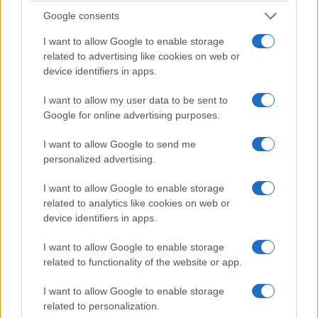
2016-2020
με αποκρυβείσα φορολογητέα ύλη
άνω των 23.000.000 ευρώ
και η μη απόδοση
Google consents
Φ.Π.Α. για τα ίδια έτη ποσού άνω των 250.000
I want to allow Google to enable storage
ευρώ. Τα πρόστιμα και οι φόροι που θα
related to advertising like cookies on web or
επιβληθούν προσεγγίζουν τα 6.350.000 ευρώ.
device identifiers in apps.
I want to allow my user data to be sent to
Google for online advertising purposes.
2.
Σε έλεγχο επιχείρησης εμπορίου παλαιών
I want to allow Google to send me
μετάλλων (scrap) στον νομό Πέλλας,
personalized advertising.
διαπιστώθηκε η έκδοση εικονικών τιμολογίων
I want to allow Google to enable storage
στις χρήσεις 2016-2017, ύψους 1.530.127
related to analytics like cookies on web or
ευρώ. Επιπλέον, διαπιστώθηκε η μη υποβολή
device identifiers in apps.
δηλώσεων φορολογίας εισοδήματος για τις
I want to allow Google to enable storage
χρήσεις 2011-2021. Οι φόροι και τα πρόστιμα
related to functionality of the website or app.
που θα επιβληθούν από την αρμόδια Δ.Ο.Υ.
υπολογίστηκαν στο ποσό των 1.811.000 ευρώ.
I want to allow Google to enable storage
related to personalization.