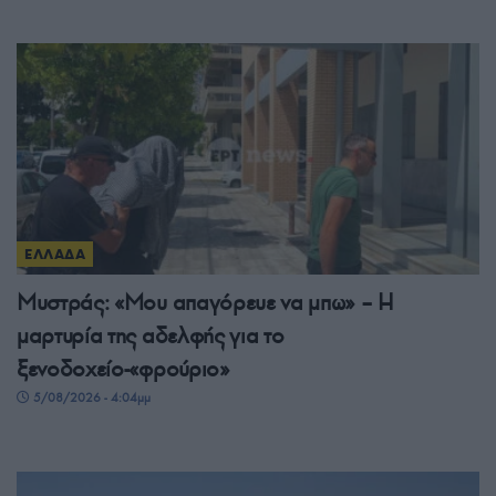
ΕΛΛΑΔΑ
Μυστράς: «Μου απαγόρευε να μπω» – Η
μαρτυρία της αδελφής για το
ξενοδοχείο-«φρούριο»
5/08/2026 - 4:04μμ