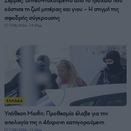
Σέρρες: Βίντεο-ντοκουμέντο από το τροχαίο που
κόστισε τη ζωή μητέρας και γιου – Η στιγμή της
σφοδρής σύγκρουσης
7/08/2026 - 12:59μμ
ΕΛΛΑΔΑ
Υπόθεση Marfin: Προθεσμία έλαβε για την
απολογία της η 46χρονη κατηγορούμενη
7/08/2026 - 12:30μμ