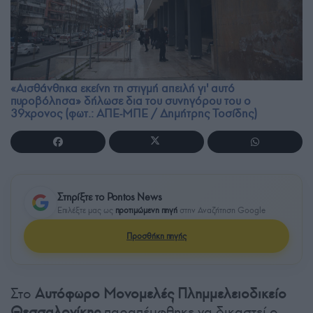
«Αισθάνθηκα εκείνη τη στιγμή απειλή γι' αυτό
πυροβόλησα» δήλωσε δια του συνηγόρου του ο
39χρονος (φωτ.: ΑΠΕ-ΜΠΕ / Δημήτρης Τοσίδης)
Στηρίξτε το Pontos News
Επιλέξτε μας ως
προτιμώμενη πηγή
στην Αναζήτηση Google
Προσθήκη πηγής
Στο
Αυτόφωρο Μονομελές Πλημμελειοδικείο
Θεσσαλονίκης
παραπέμφθηκε να δικαστεί ο