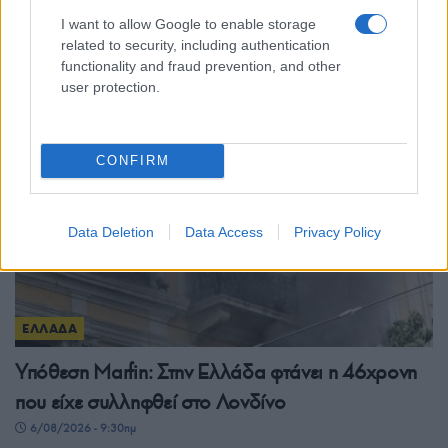
στην Ελλάδα – Έξι θάνατοι και 23 νέα
I want to allow Google to enable storage
περιστατικά
related to security, including authentication
functionality and fraud prevention, and other
6/08/2026 - 9:54πμ
user protection.
CONFIRM
Data Deletion
Data Access
Privacy Policy
ΕΛΛΑΔΑ
Υπόθεση Μarfin: Στην Ελλάδα φτάνει η 46χρονη
που είχε συλληφθεί στο Λονδίνο
6/08/2026 - 9:30πμ