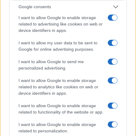
ΕΛΛΑΔΑ
Google consents
Προφυλακιστέος ο 26χρονος Αφγανός που
I want to allow Google to enable storage
κατηγορείται για τον φόνο της 38χρονης
related to advertising like cookies on web or
device identifiers in apps.
Βρετανίδας στην Κυψέλη
6/08/2026 - 3:08μμ
I want to allow my user data to be sent to
Google for online advertising purposes.
I want to allow Google to send me
personalized advertising.
I want to allow Google to enable storage
related to analytics like cookies on web or
device identifiers in apps.
I want to allow Google to enable storage
related to functionality of the website or app.
ΕΛΛΑΔΑ
I want to allow Google to enable storage
Ιός Δυτικού Νείλου: 65 κρούσματα έως σήμερα
related to personalization.