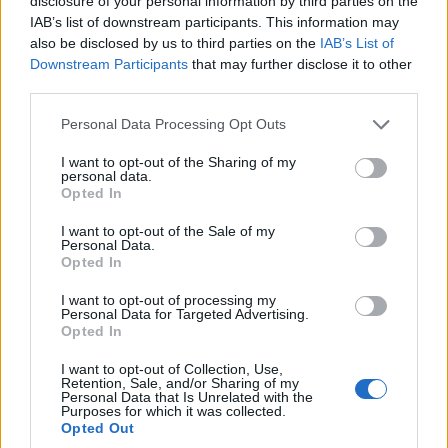
disclosure of your personal information by third parties on the
IAB’s list of downstream participants. This information may
also be disclosed by us to third parties on the
IAB’s List of
Downstream Participants
that may further disclose it to other
third parties.
ΕΛΛΑΔΑ
Please note that this website/app uses one or more Google
Personal Data Processing Opt Outs
Καστοριά: Έκτακτα μέτρα μετά τον εντοπισμό
services and may gather and store information including but
not limited to your visit or usage behaviour. You may click to
I want to opt-out of the Sharing of my
ευλογιάς των προβάτων στον Γέρμα
personal data.
grant or deny consent to Google and its third-party tags to
Opted In
6/08/2026 - 3:33μμ
use your data for below specified purposes in below Google
consent section.
I want to opt-out of the Sale of my
Personal Data.
Opted In
I want to opt-out of processing my
Personal Data for Targeted Advertising.
Opted In
I want to opt-out of Collection, Use,
Retention, Sale, and/or Sharing of my
Personal Data that Is Unrelated with the
Purposes for which it was collected.
Opted Out