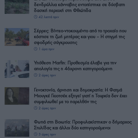
δενδρύλλια κάνναβης εντοπίστηκε σε δύσβατη
δασική περιοχή στη Φθιώτιδα
42 λεπτά πριν
Σέρρες: Βίντεο-ντοκουμέντο από το τροχαίο που
κόστισε τη ζωή μητέρας και γιου – Η στιγμή της
σφοδρής σύγκρουσης
1 ώρα πριν
Υπόθεση Marfin: Προθεσμία έλαβε για την
απολογία της η 46χρονη κατηγορούμενη
2 ώρες πριν
Γενοκτονία, άρνηση και δημοκρατία: Η Φατμά
Μιουγκέ Γκιοτσέκ εξηγεί γιατί η Τουρκία δεν έχει
συμφιλιωθεί με το παρελθόν της
2 ώρες πριν
Φωτιά στη Βοιωτία: Προφυλακίστηκαν ο δήμαρχος
Στυλίδας και άλλοι δύο κατηγορούμενοι
3 ώρες πριν