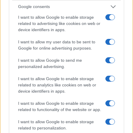
Διάψευση της ΕΛΑΣ για αναφορές περί
Google consents
απόπειρας προσέγγισης ανήλικης στην Κρήτη
I want to allow Google to enable storage
related to advertising like cookies on web or
8/08/2026 - 1:35μμ
device identifiers in apps.
I want to allow my user data to be sent to
Google for online advertising purposes.
I want to allow Google to send me
personalized advertising.
I want to allow Google to enable storage
related to analytics like cookies on web or
device identifiers in apps.
ΕΛΛΑΔΑ
I want to allow Google to enable storage
related to functionality of the website or app.
e-ΕΦΚΑ και ΔΥΠΑ: Πληρωμές 56,7
εκατομμυρίων ευρώ έως τις 14 Αυγούστου
I want to allow Google to enable storage
related to personalization.
8/08/2026 - 12:41μμ