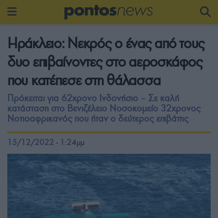
Ηράκλειο: Νεκρός ο ένας από τους
δυο επιβαίνοντες στο αεροσκάφος
που κατέπεσε στη θάλασσα
Πρόκειται για 62χρονο Ινδονήσιο – Σε καλή
κατάσταση στο Βενιζέλειο Νοσοκομείο 32χρονος
Νοτιοαφρικανός που ήταν ο δεύτερος επιβάτης
15/12/2022 - 1:24μμ