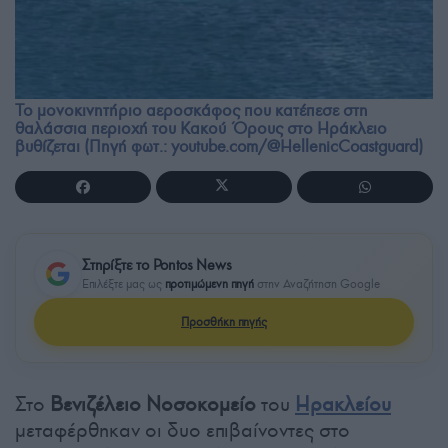
Το μονοκινητήριο αεροσκάφος που κατέπεσε στη
θαλάσσια περιοχή του Κακού Όρους στο Ηράκλειο
βυθίζεται (Πηγή φωτ.: youtube.com/@HellenicCoastguard)
Στηρίξτε το Pontos News
Επιλέξτε μας ως
προτιμώμενη πηγή
στην Αναζήτηση Google
Προσθήκη πηγής
Στο
Βενιζέλειο Νοσοκομείο
του
Ηρακλείου
μεταφέρθηκαν οι δυο επιβαίνοντες στο