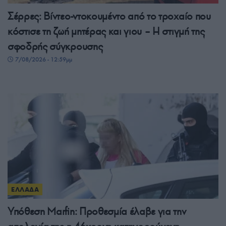
Σέρρες: Βίντεο-ντοκουμέντο από το τροχαίο που
κόστισε τη ζωή μητέρας και γιου – Η στιγμή της
σφοδρής σύγκρουσης
7/08/2026 - 12:59μμ
ΕΛΛΑΔΑ
Υπόθεση Marfin: Προθεσμία έλαβε για την