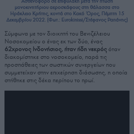
Ασθενοφόρο σε επιφυλακή μετά την πτώση
μονοκινητήριου αεροσκάφους στη θάλασσα στο
Ηράκλειο Κρήτης, κοντά στο Κακό Όρος, Πέμπτη 15
Δεκεμβρίου 2022. (Φωτ.: Eurokinissi/Στέφανος Ραπάνης)
Σύμφωνα με τον διοικητή του Βενιζέλειου
Νοσοκομείου ο ένας εκ των δύο, ένας
62χρονος Ινδονήσιος, ήταν ήδη νεκρός
όταν
διακομίστηκε στο νοσοκομείο, παρά τις
προσπάθειες των σωστικών συνεργείων που
συμμετείχαν στην επιχείρηση διάσωσης, η οποία
στήθηκε στις δέκα περίπου το πρωί.