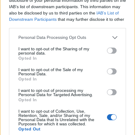
disclosure of your personal information by third parties on the
IAB’s list of downstream participants. This information may
also be disclosed by us to third parties on the
IAB’s List of
Downstream Participants
that may further disclose it to other
ΕΛΛΑΔΑ
third parties.
Συναγερμός για ανέμους έως 9 μποφόρ και
Please note that this website/app uses one or more Google
Personal Data Processing Opt Outs
services and may gather and store information including but
θερμοκρασίες έως 39 βαθμούς
not limited to your visit or usage behaviour. You may click to
I want to opt-out of the Sharing of my
8/08/2026 - 2:03μμ
personal data.
grant or deny consent to Google and its third-party tags to
Opted In
use your data for below specified purposes in below Google
consent section.
I want to opt-out of the Sale of my
Personal Data.
Opted In
I want to opt-out of processing my
Personal Data for Targeted Advertising.
Opted In
I want to opt-out of Collection, Use,
Retention, Sale, and/or Sharing of my
Personal Data that Is Unrelated with the
Purposes for which it was collected.
Opted Out
ΕΛΛΑΔΑ