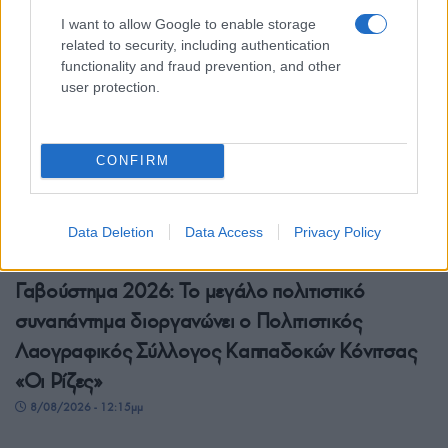
I want to allow Google to enable storage
related to security, including authentication
functionality and fraud prevention, and other
user protection.
CONFIRM
Data Deletion
Data Access
Privacy Policy
ΕΛΛΑΔΑ
Γαβούστημα 2026: Το μεγάλο πολιτιστικό
συναπάντημα διοργανώνει ο Πολιτιστικός
Λαογραφικός Σύλλογος Καππαδοκών Κόνιτσας
«Οι Ρίζες»
8/08/2026 - 12:15μμ