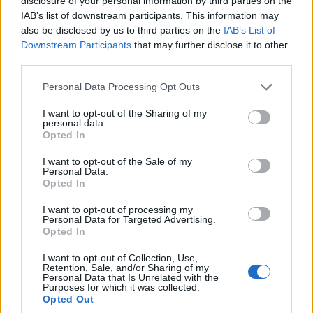
disclosure of your personal information by third parties on the
IAB’s list of downstream participants. This information may
μεγαθήρια ο ΟΦΗ
also be disclosed by us to third parties on the
IAB’s List of
3/08/2026 - 2:40μμ
Downstream Participants
that may further disclose it to other
third parties.
Please note that this website/app uses one or more Google
Personal Data Processing Opt Outs
services and may gather and store information including but
not limited to your visit or usage behaviour. You may click to
I want to opt-out of the Sharing of my
personal data.
grant or deny consent to Google and its third-party tags to
Opted In
use your data for below specified purposes in below Google
consent section.
I want to opt-out of the Sale of my
Personal Data.
Opted In
I want to opt-out of processing my
ΑΘΛΗΤΙΣΜΟΣ
Personal Data for Targeted Advertising.
Opted In
Champions League: Βατή η κλήρωση της ΑΕΚ στα
I want to opt-out of Collection, Use,
πλέι οφ – Ο αντίπαλος του Ολυμπιακού
Retention, Sale, and/or Sharing of my
Personal Data that Is Unrelated with the
Purposes for which it was collected.
3/08/2026 - 1:54μμ
Opted Out