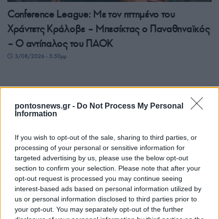
Conference League: Με τον ηττημένο του
Χράντετς Κράλοβε – Μπεσίκτας ο Παναθηναϊκός
– Ο αντίπαλος του ΠΑΟΚ
3/08/2026 - 3:50μμ
pontosnews.gr -
Do Not Process My Personal
Information
If you wish to opt-out of the sale, sharing to third parties, or
processing of your personal or sensitive information for
targeted advertising by us, please use the below opt-out
section to confirm your selection. Please note that after your
opt-out request is processed you may continue seeing
ΑΘΛΗΤΙΣΜΟΣ
interest-based ads based on personal information utilized by
us or personal information disclosed to third parties prior to
Europa League: Με τον ηττημένο του Λέφσκι
your opt-out. You may separately opt-out of the further
Σόφιας – Καϊράτ Αλμάτι ο ΠΑΟΚ – Απέφυγε τα