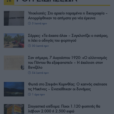
Υποκλοπές: Στο αρχείο παραμένει η δικογραφία –
Απορρίφθηκαν τα αιτήματα για νέα έρευνα
5 λεπτά πριν
Σέρρες: «Τα έχασα όλα» – Συγκλονίζει ο πατέρας,
τι λέει ο οδηγός του φορτηγού
30 λεπτά πριν
Σαν σήμερα, 7 Αυγούστου 1920: «Ο ελληνισμός
του Πόντου θα εξαφανιστεί» – Η έκκληση στον
Βενιζέλο
54 λεπτά πριν
Φωτιά στο Στεφάνι Κορινθίας: Ο καπνός σκέπασε
τις Μυκήνες – Ενισχύθηκαν οι δυνάμεις
1 ώρα πριν
Στεγαστικό επίδομα: Ποιοι 1.120 φοιτητές θα
λάβουν 2.000 ή 2.500 ευρώ