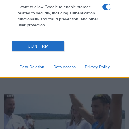
I want to allow Google to enable storage
related to security, including authentication
functionality and fraud prevention, and other
user protection.
ΑΘΛΗΤΙΣΜΟΣ
CONFIRM
Ευρωπαϊκό πρωτάθλημα κωπηλασίας: Χάλκινο
μετάλλιο ο Ντούσκος
Data Deletion
Data Access
Privacy Policy
2/08/2026 - 4:08μμ