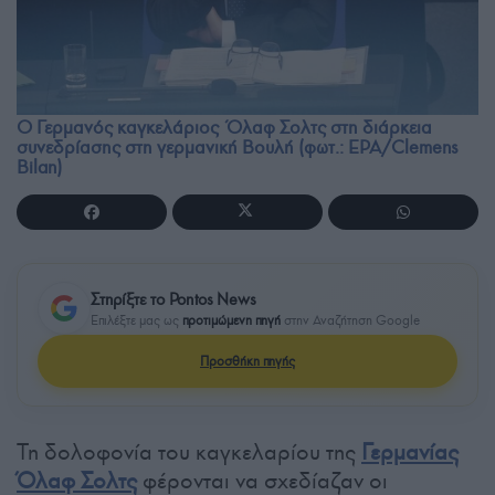
Ο Γερμανός καγκελάριος Όλαφ Σολτς στη διάρκεια
συνεδρίασης στη γερμανική Βουλή (φωτ.: EPA/Clemens
Bilan)
Στηρίξτε το Pontos News
Επιλέξτε μας ως
προτιμώμενη πηγή
στην Αναζήτηση Google
Προσθήκη πηγής
Τη δολοφονία του καγκελαρίου της
Γερμανίας
Όλαφ Σολτς
φέρονται να σχεδίαζαν οι