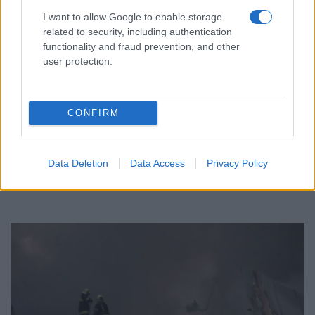
I want to allow Google to enable storage
related to security, including authentication
functionality and fraud prevention, and other
user protection.
ΚΟΣΜΟΣ
Θρίλερ στη Λειψία: Το drone δίπλα σε ουκρανικό
CONFIRM
αεροσκάφος είχε εκρηκτική συσκευή – Υποψίες
για Ρώσους πράκτορες
Data Deletion
Data Access
Privacy Policy
5/08/2026 - 2:53μμ