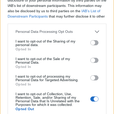
disclosure of your personal information by third parties on the
IAB’s list of downstream participants. This information may
also be disclosed by us to third parties on the
IAB’s List of
Downstream Participants
that may further disclose it to other
third parties.
Please note that this website/app uses one or more Google
Personal Data Processing Opt Outs
services and may gather and store information including but
not limited to your visit or usage behaviour. You may click to
I want to opt-out of the Sharing of my
personal data.
grant or deny consent to Google and its third-party tags to
Opted In
use your data for below specified purposes in below Google
consent section.
I want to opt-out of the Sale of my
ΚΟΣΜΟΣ
Personal Data.
Opted In
Στενά του Ορμούζ: Ιράν και Ομάν συμφώνησαν
I want to opt-out of processing my
στον καθορισμό νέας διαδρομής διέλευσης των
Personal Data for Targeted Advertising.
Opted In
πλοίων
I want to opt-out of Collection, Use,
5/08/2026 - 9:12μμ
Retention, Sale, and/or Sharing of my
Personal Data that Is Unrelated with the
Purposes for which it was collected.
Opted Out