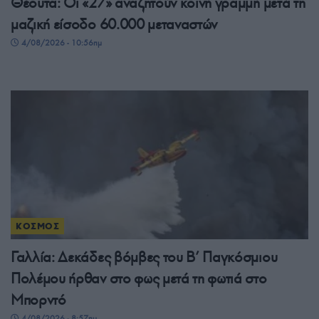
Θέουτα: Οι «27» αναζητούν κοινή γραμμή μετά τη
μαζική είσοδο 60.000 μεταναστών
4/08/2026 - 10:56πμ
ΚΟΣΜΟΣ
Γαλλία: Δεκάδες βόμβες του Β’ Παγκόσμιου
Πολέμου ήρθαν στο φως μετά τη φωτιά στο
Μπορντό
4/08/2026 - 8:57πμ